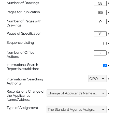
Number of Drawings
*
Pages for Publication
*
Number of Pages with
*
Drawings
Pages of Specification
*
Sequence Listing
*
Number of Office
*
Actions
International Search
*
Report is established
CIPO
International Searching
*
Authority
Recordal of a Change of
Change of Applicant's Name and Address
*
the Applicant's
Name/Address
Type of Assignment
The Standard Agent's Assignment
*