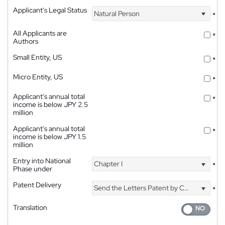
Applicant's Legal Status
Natural Person
*
All Applicants are
*
Authors
Small Entity, US
*
Micro Entity, US
*
Applicant's annual total
*
income is below JPY 2.5
million
Applicant's annual total
*
income is below JPY 1.5
million
Entry into National
Chapter I
*
Phase under
Patent Delivery
Send the Letters Patent by Courier
*
Translation