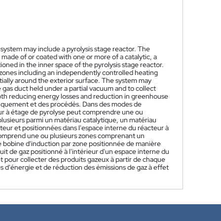
system may include a pyrolysis stage reactor. The
 made of or coated with one or more of a catalytic, a
oned in the inner space of the pyrolysis stage reactor.
zones including an independently controlled heating
ially around the exterior surface. The system may
e gas duct held under a partial vacuum and to collect
oth reducing energy losses and reduction in greenhouse
triquement et des procédés. Dans des modes de
eur à étage de pyrolyse peut comprendre une ou
plusieurs parmi un matériau catalytique, un matériau
ur et positionnées dans l'espace interne du réacteur à
 comprend une ou plusieurs zones comprenant un
obine d'induction par zone positionnée de manière
t de gaz positionné à l'intérieur d'un espace interne du
et pour collecter des produits gazeux à partir de chaque
s d'énergie et de réduction des émissions de gaz à effet