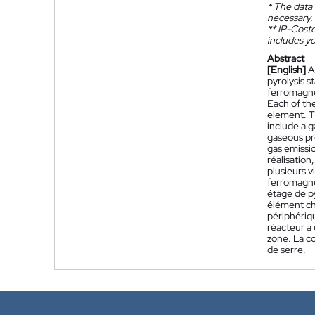
*
The data 
necessary.
**
IP-Coster
includes yo
Abstract
[English]
A
pyrolysis s
ferromagnet
Each of th
element. T
include a g
gaseous pr
gas emissi
réalisatio
plusieurs v
ferromagné
étage de p
élément ch
périphériq
réacteur à 
zone. La co
de serre.