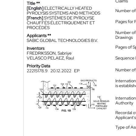
Claims
Title **
[English]
ELECTRICALLY HEATED
Number of
PYROLYSIS SYSTEMS AND METHODS
[French]
SYSTÈMES DE PYROLYSE
Pages for 
CHAUFFÉS ÉLECTRIQUEMENT ET
PROCÉDÉS
Number of
Applicants **
Drawings
SABIC GLOBAL TECHNOLOGIES B.V.
Pages of S
Inventors
FREDRIKSSON, Sabriye
VELASCO PELAEZ, Raul
Sequence L
Priority Data
Number of 
22215178.9
20.12.2022
EP
Internatio
is establis
Internatio
Authority
Recordal o
Applicant
Type of A