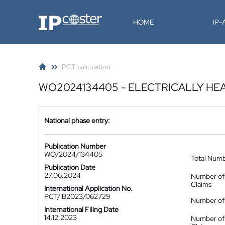
IP-Coster
HOME
IP
PCT calculation
WO2024134405 - ELECTRICALLY HE
National phase entry:
Publication Number
WO/2024/134405
Total Num
Publication Date
27.06.2024
Number of
Claims
International Application No.
PCT/IB2023/062729
Number of 
International Filing Date
14.12.2023
Number of