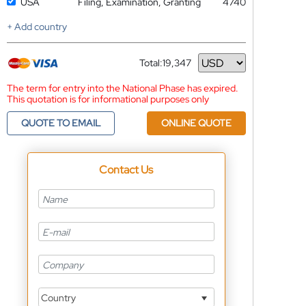
USA
Filing, Examination, Granting
4740
+ Add country
Total:
19,347
Currency
The term for entry into the National Phase has expired.
This quotation is for informational purposes only
QUOTE TO EMAIL
ONLINE QUOTE
Contact Us
Country