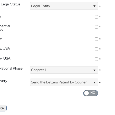
 Legal Status
Legal Entity
*
y
*
ercial
*
on
ty
*
ty, USA
*
ty, USA
*
 National Phase
Chapter I
*
ivery
Send the Letters Patent by Courier
*
ate