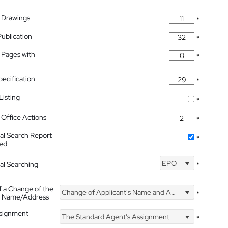
 Drawings
*
Publication
*
 Pages with
*
pecification
*
isting
*
Office Actions
*
nal Search Report
*
hed
EPO
nal Searching
*
f a Change of the
Change of Applicant's Name and Address
*
's Name/Address
ssignment
The Standard Agent's Assignment
*