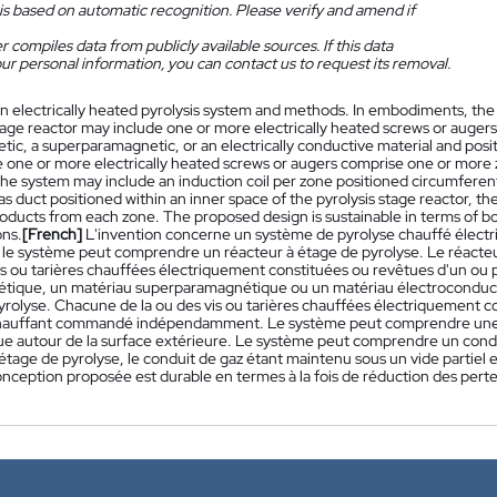
is based on automatic recognition. Please verify and amend if
 compiles data from publicly available sources. If this data
ur personal information, you can contact us to request its removal.
n electrically heated pyrolysis system and methods. In embodiments, the 
tage reactor may include one or more electrically heated screws or augers
ic, a superparamagnetic, or an electrically conductive material and positi
e one or more electrically heated screws or augers comprise one or more 
he system may include an induction coil per zone positioned circumferent
as duct positioned within an inner space of the pyrolysis stage reactor, th
oducts from each zone. The proposed design is sustainable in terms of b
ons.
[French]
L'invention concerne un système de pyrolyse chauffé élec
n, le système peut comprendre un réacteur à étage de pyrolyse. Le réact
is ou tarières chauffées électriquement constituées ou revêtues d'un ou 
tique, un matériau superparamagnétique ou un matériau électroconducte
yrolyse. Chacune de la ou des vis ou tarières chauffées électriquement
auffant commandé indépendamment. Le système peut comprendre une b
ue autour de la surface extérieure. Le système peut comprendre un condui
étage de pyrolyse, le conduit de gaz étant maintenu sous un vide partiel 
nception proposée est durable en termes à la fois de réduction des perte