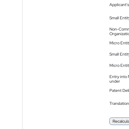
Applicant's
Small Entit
Non-Comm
Organizati
Micro Enti
Small Enti
Micro Enti
Entry into
under
Patent Del
Translation
Recalcul