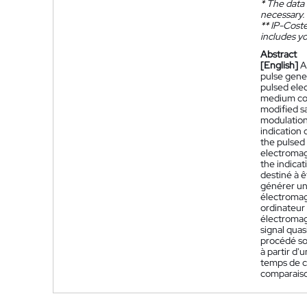
*
The data 
necessary.
**
IP-Coster
includes yo
Abstract
[English]
A
pulse gene
pulsed ele
medium com
modified s
modulation
indication 
the pulsed 
electromagn
the indicat
destiné à ê
générer un
électromagn
ordinateur
électromag
signal qua
procédé so
à partir d
temps de ch
comparaison