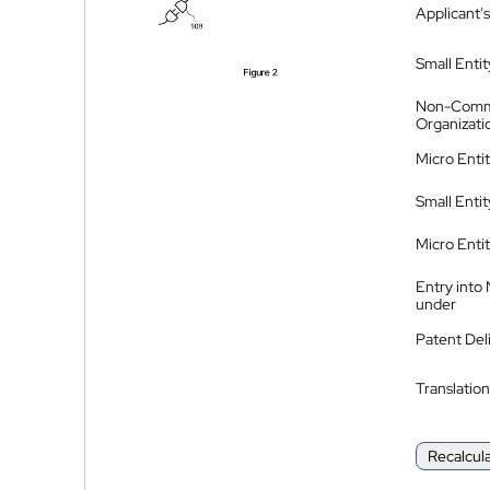
Applicant's
Small Entit
Non-Comm
Organizati
Micro Enti
Small Enti
Micro Enti
Entry into
under
Patent Del
Translation
Recalcul