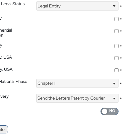
 Legal Status
Legal Entity
*
y
*
ercial
*
on
ty
*
ty, USA
*
ty, USA
*
 National Phase
Chapter I
*
ivery
Send the Letters Patent by Courier
*
ate