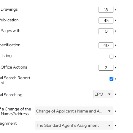
 Drawings
*
Publication
*
 Pages with
*
pecification
*
isting
*
Office Actions
*
nal Search Report
*
hed
EPO
nal Searching
*
f a Change of the
Change of Applicant's Name and Address
*
's Name/Address
ssignment
The Standard Agent's Assignment
*