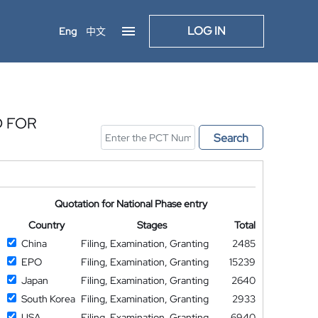
LOG IN
Eng
中文
D FOR
Search
Quotation for National Phase entry
Country
Stages
Total
China
Filing, Examination, Granting
2485
EPO
Filing, Examination, Granting
15239
Japan
Filing, Examination, Granting
2640
South Korea
Filing, Examination, Granting
2933
USA
Filing, Examination, Granting
6940