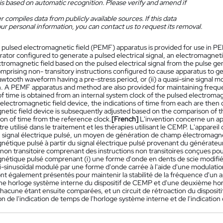
is based on automatic recognition. Please verify and amend if
 compiles data from publicly available sources. If this data
ur personal information, you can contact us to request its removal.
 pulsed electromagnetic field (PEMF) apparatus is provided for use in 
rator configured to generate a pulsed electrical signal, an electromagnet
ctromagnetic field based on the pulsed electrical signal from the pulse g
prising non- transitory instructions configured to cause apparatus to gen
awtooth waveform having a pre-stress period, or (ii) a quasi-sine signal 
. A PEMF apparatus and method are also provided for maintaining frequen
of time is obtained from an internal system clock of the pulsed electroma
electromagnetic field device, the indications of time from each are then
etic field device is subsequently adjusted based on the comparison of th
ion of time from the reference clock.
[French]
L'invention concerne un a
tre utilisé dans le traitement et les thérapies utilisant le CEMP. L'appa
 signal électrique pulsé, un moyen de génération de champ électromag
étique pulsé à partir du signal électrique pulsé provenant du générateur 
 non transitoire comprenant des instructions non transitoires conçues po
nétique pulsé comprenant (i) une forme d'onde en dents de scie modifiée
si-sinusoïdal modulé par une forme d'onde carrée à l'aide d'une modulatio
nt également présentés pour maintenir la stabilité de la fréquence d'un 
'une horloge système interne du dispositif de CEMP et d'une deuxième horl
acune étant ensuite comparées, et un circuit de rétroaction du dispositif
 de l'indication de temps de l'horloge système interne et de l'indication