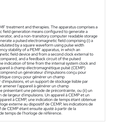
PEMF treatment and therapies. The apparatus comprises a
ic field generation means configured to generate a
enerator, and a non-transitory computer readable storage
erate a pulsed electromagnetic field comprising (i) a
modulated by a square waveform using pulse width
cy stability of a PEMF apparatus, in which an
gnetic field device and from a second clock external to
 compared, and a feedback circuit of the pulsed
e indication of time from the internal system clock and
ppareil à champ électromagnétique pulsé (CEMP)
reil comprend un générateur d'impulsions conçu pour
nétique conçu pour générer un champ
d'impulsions, et un support de stockage lisible par
ur amener l'appareil à générer un champ
 présentant une période de précontrainte, ou (ii) un
n de largeur d'impulsions. Un appareil à CEMP et un
appareil à CEMP, une indication de temps étant obtenue
oge externe au dispositif de CEMP, les indications de
 de CEMP étant ensuite ajusté à partir de la
 de temps de l'horloge de référence.