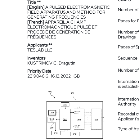
Title **
[English]
A PULSED ELECTROMAGNETIC
Number of
FIELD APPARATUS AND METHOD FOR
GENERATING FREQUENCIES
Pages for 
[French]
APPAREIL À CHAMP
ÉLECTROMAGNÉTIQUE PULSÉ ET
PROCÉDÉ DE GÉNÉRATION DE
Number of
FRÉQUENCES
Drawings
Applicants **
Pages of S
TESLAB LLC
Inventors
Sequence L
KUSTRIMOVIC, Dragutin
Number of 
Priority Data
2219046.6
16.12.2022
GB
Internatio
is establis
Internatio
Authority
Recordal o
Applicant
Type of A