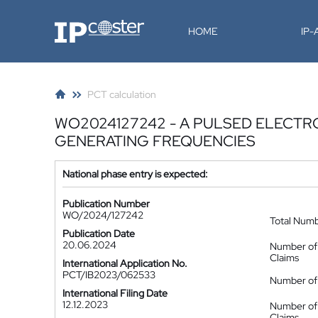
IP-Coster
HOME
IP
PCT calculation
WO2024127242 - A PULSED ELECT
GENERATING FREQUENCIES
National phase entry is expected:
Publication Number
WO/2024/127242
Total Num
Publication Date
20.06.2024
Number of
Claims
International Application No.
PCT/IB2023/062533
Number of 
International Filing Date
12.12.2023
Number of
Claims