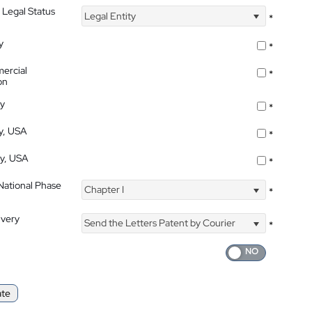
 Legal Status
Legal Entity
*
y
*
ercial
*
on
ty
*
ty, USA
*
ty, USA
*
 National Phase
Chapter I
*
ivery
Send the Letters Patent by Courier
*
ate