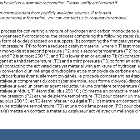
is based on automatic recognition. Please verify and amend if
 compiles data from publicly available sources. If this data
ur personal information, you can contact us to request its removal.
 process for converting a mixture of hydrogen and carbon monoxide to 
oxygenated hydrocarbons, the process comprising the following steps: (a) p
he form of oxide) disposed on a support; (b) contacting the first catalyst ma
first pressure (P1) to form a reduced catalyst material, wherein T1 is at mo
n monoxide at a second pressure (P2) and a second temperature (T2) to pro
a and T2 is at most 250 °C, and T2 is lower than or equal to T1; (d) contac
ent at a third temperature (T3) and a third pressure (P3) to form an activ
(e) contacting the activated catalyst material with a mixture of hydrogen
 conversion d'un mélange d'hydrogène et de monoxyde de carbone en 
hydrocarbures éventuellement oxygénés, le procédé comprenant les étapes 
atalyseur comprenant du cobalt (par exemple, sous forme d'oxyde) disposé
atalyseur avec un premier agent réducteur à une première température (T
talyseur réduit, T1 étant d'au plus 250 °C ; (c) mettre en contact le ma
me pression (P2) et une deuxième température (T2) pour obtenir un matér
au plus 250 °C, et T2 étant inférieur ou égal à T1 ; (d) mettre en contact
 une troisième température (T3) et une troisième pression (P3) pour obte
; et (e) mettre en contact le matériau catalyseur activé avec un mélange