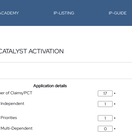
-ACADEMY
IP-LISTING
IP-GUIDE
CATALYST ACTIVATION
Application details
ber of Claims/PCT
*
 Independent
*
Priorities
*
 Multi-Dependent
*