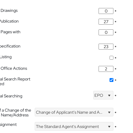
 Drawings
*
Publication
*
 Pages with
*
pecification
*
isting
*
Office Actions
*
nal Search Report
*
hed
EPO
nal Searching
*
f a Change of the
Change of Applicant's Name and Address
*
's Name/Address
ssignment
The Standard Agent's Assignment
*