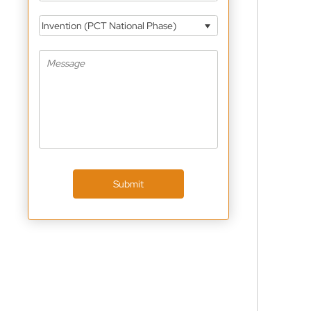
Invention (PCT National Phase)
Submit