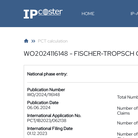
IP-Coster
HOME
IP
PCT calculation
WO2024116148 - FISCHER-TROPSCH 
National phase entry:
Publication Number
WO/2024/116148
Total Num
Publication Date
06.06.2024
Number of
Claims
International Application No.
PCT/IB2023/062138
Number of 
International Filing Date
01.12.2023
Number of