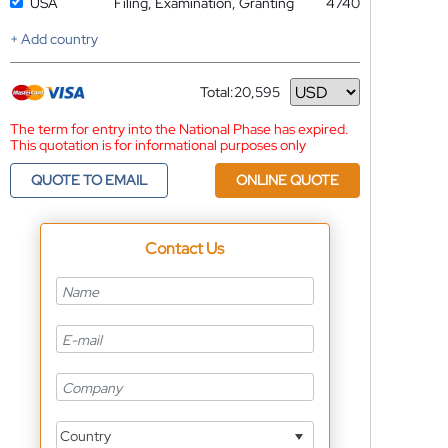
USA
Filing, Examination, Granting
4740
+ Add country
Total:
20,595
Currency
The term for entry into the National Phase has expired.
This quotation is for informational purposes only
QUOTE TO EMAIL
ONLINE QUOTE
Contact Us
Country