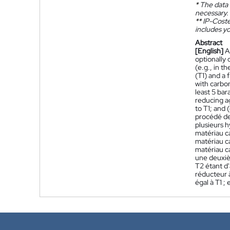
*
The data 
necessary.
**
IP-Coster
includes yo
Abstract
[English]
A
optionally 
(e.g., in t
(T1) and a 
with carbo
least 5 bar
reducing ag
to T1; and 
procédé de
plusieurs 
matériau c
matériau c
matériau ca
une deuxiè
T2 étant d'
réducteur à
égal à T1 