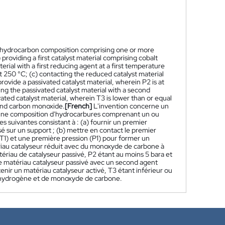
a hydrocarbon composition comprising one or more
roviding a first catalyst material comprising cobalt
terial with a first reducing agent at a first temperature
st 250 °C; (c) contacting the reduced catalyst material
vide a passivated catalyst material, wherein P2 is at
ting the passivated catalyst material with a second
ated catalyst material, wherein T3 is lower than or equal
 and carbon monoxide.
[French]
L'invention concerne un
une composition d'hydrocarbures comprenant un ou
suivantes consistant à : (a) fournir un premier
 sur un support ; (b) mettre en contact le premier
1) et une première pression (P1) pour former un
tériau catalyseur réduit avec du monoxyde de carbone à
iau de catalyseur passivé, P2 étant au moins 5 bara et
 le matériau catalyseur passivé avec un second agent
nir un matériau catalyseur activé, T3 étant inférieur ou
 d'hydrogène et de monoxyde de carbone.