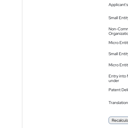
Applicant's
Small Entit
Non-Comm
Organizati
Micro Enti
Small Enti
Micro Enti
Entry into
under
Patent Del
Translation
Recalcul