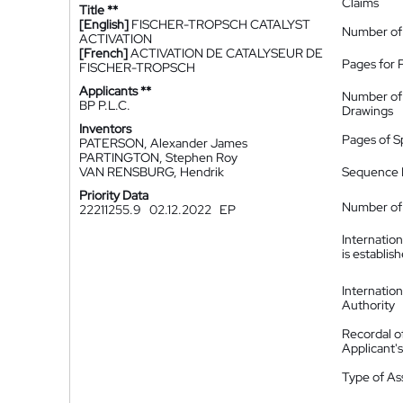
Claims
Title **
[English]
FISCHER-TROPSCH CATALYST
Number of
ACTIVATION
[French]
ACTIVATION DE CATALYSEUR DE
Pages for 
FISCHER-TROPSCH
Applicants **
Number of
BP P.L.C.
Drawings
Inventors
Pages of S
PATERSON, Alexander James
PARTINGTON, Stephen Roy
VAN RENSBURG, Hendrik
Sequence L
Priority Data
Number of 
22211255.9
02.12.2022
EP
Internatio
is establis
Internatio
Authority
Recordal o
Applicant
Type of A