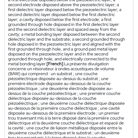
second electrode disposed above the piezoelectric layer; a
first dielectric layer disposed below the piezoelectric layer; a
second dielectric layer disposed below the first dielectric
layer; a cavity disposed below the first electrode; a first
grounded through hole disposed in the first dielectric layer
and the second dielectric layer and spaced away from the
cavity; a metal bonding layer disposed between the second
dielectric layer and the substrate; a second grounded through
hole disposed in the piezoelectric layer and aligned with the
first grounded through hole, and a ground pad metal layer
disposed on the piezoelectric layer and in the second
grounded through hole, and electrically connected to the
metal bonding layer.
[French]
La présente divulgation
concerne un résonateur à ondes acoustiques de volume
(BAW) qui comprend : un substrat ; une couche
piézoélectrique disposée au-dessus du substrat ; une
première électrode disposée au-dessous de la couche
piézoélectrique ; une deuxième électrode disposée au-
dessus de la couche piézoélectrique ; une première couche
diélectrique disposée au-dessous de la couche
piézoélectrique ; une deuxième couche diélectrique disposée
au-dessous de la première couche diélectrique ; une cavité
disposée au-dessous de la première électrode ; un premier
trou traversant mis à la terre disposé dans la première couche
diélectrique et la deuxième couche diélectrique et espacé de
la cavité ; une couche de liaison métallique disposée entre la
deuxième couche diélectrique et le substrat ; un deuxième
trou traversant mis à la terre disposé dans la couche