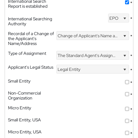
International Search
*
Report is established
EPO
International Searching
*
Authority
Recordal of a Change of
Change of Applicant's Name and Address
*
the Applicant's
Name/Address
Type of Assignment
The Standard Agent's Assignment
*
Applicant's Legal Status
Legal Entity
*
Small Entity
*
Non-Commercial
*
Organization
Micro Entity
*
Small Entity, USA
*
Micro Entity, USA
*