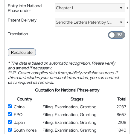
Entry into National
Chapter I
*
Phase under
Patent Delivery
Send the Letters Patent by Courier
*
Translation
Recalculate
*
The data is based on automatic recognition. Please verify
and amend if necessary.
**
IP-Coster compiles data from publicly available sources. If
this data includes your personal information, you can contact
us to request its removal.
Quotation for National Phase entry
Country
Stages
Total
China
Filing, Examination, Granting
2037
EPO
Filing, Examination, Granting
8667
Japan
Filing, Examination, Granting
2108
South Korea
Filing, Examination, Granting
1840