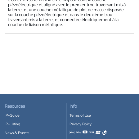
piézoélectrique et aligné avec le premier trou traversant mis à
la terre, et une couche métallique de plot de masse disposée
sur la couche piézoélectrique et dans le deuxième trou
traversant mis à la terre, et connectée électriquement à la
couche de liaison métallique.
Resources
Info
IP-Guide
Terms of Use
IP-Listing
Privacy Policy
News & Events
Accepted payment methods