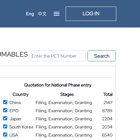
LOG IN
Eng
中文
UMABLES
Search
Quotation for National Phase entry
Country
Stages
Total
China
Filing, Examination, Granting
2147
EPO
Filing, Examination, Granting
8789
Japan
Filing, Examination, Granting
2204
South Korea
Filing, Examination, Granting
2034
USA
Filing, Examination, Granting
6540