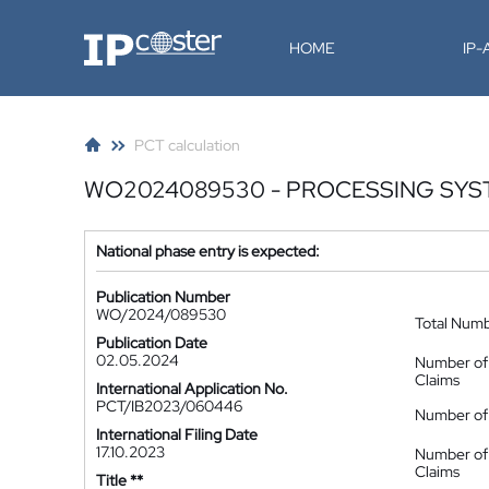
IP-Coster
HOME
IP
PCT calculation
WO2024089530 - PROCESSING SY
National phase entry is expected:
Publication Number
WO/2024/089530
Total Num
Publication Date
02.05.2024
Number of
Claims
International Application No.
PCT/IB2023/060446
Number of 
International Filing Date
17.10.2023
Number of
Claims
Title **