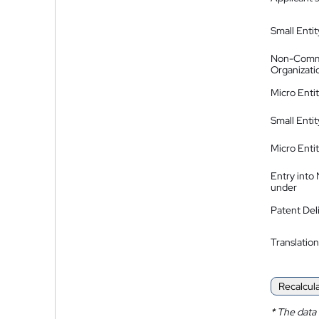
Small Entit
Non-Comm
Organizati
Micro Enti
Small Enti
Micro Enti
Entry into
under
Patent Del
Translation
Recalcul
*
The data 