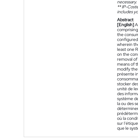
necessary.
**
IP-Coster
includes yo
Abstract
[English]
A
comprising 
the consum
configured
wherein th
least one 
on the con
removal of 
means of th
modify the 
présente i
consommabl
stocker de
unité de le
des informa
système de 
la ou des s
déterminer,
prédétermin
où la condi
sur l'étiqu
que le syst