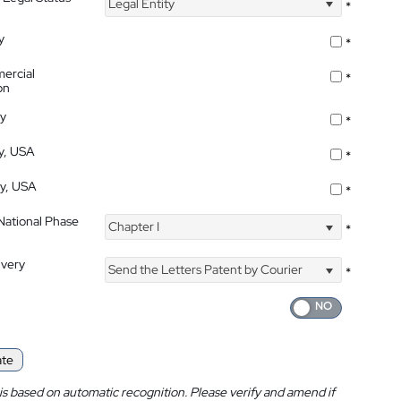
Legal Entity
*
y
*
ercial
*
on
ty
*
ty, USA
*
ty, USA
*
 National Phase
Chapter I
*
ivery
Send the Letters Patent by Courier
*
ate
is based on automatic recognition. Please verify and amend if