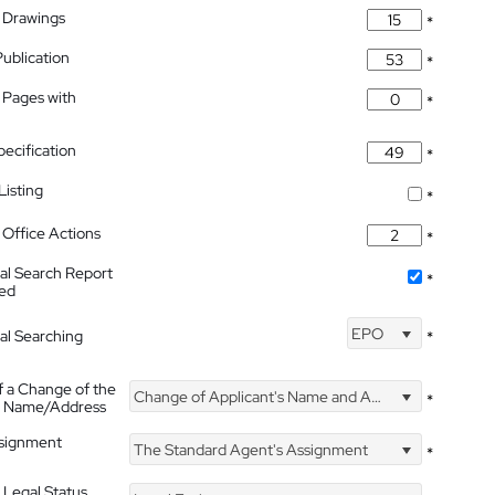
 Drawings
*
Publication
*
 Pages with
*
pecification
*
isting
*
Office Actions
*
nal Search Report
*
hed
EPO
nal Searching
*
f a Change of the
Change of Applicant's Name and Address
*
's Name/Address
ssignment
The Standard Agent's Assignment
*
 Legal Status