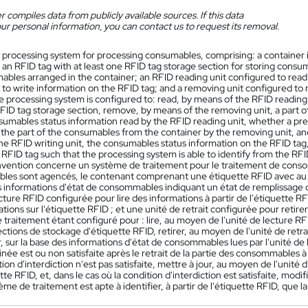
 compiles data from publicly available sources. If this data
ur personal information, you can contact us to request its removal.
 processing system for processing consumables, comprising: a container 
an RFID tag with at least one RFID tag storage section for storing consumab
ables arranged in the container; an RFID reading unit configured to read 
 to write information on the RFID tag; and a removing unit configured to
e processing system is configured to: read, by means of the RFID reading
RFID tag storage section, remove, by means of the removing unit, a part 
sumables status information read by the RFID reading unit, whether a pre
the part of the consumables from the container by the removing unit, and 
e RFID writing unit, the consumables status information on the RFID tag, a
RFID tag such that the processing system is able to identify from the RFID
nvention concerne un système de traitement pour le traitement de cons
es sont agencés, le contenant comprenant une étiquette RFID avec au 
s informations d'état de consommables indiquant un état de remplissage
cture RFID configurée pour lire des informations à partir de l'étiquette R
tions sur l'étiquette RFID ; et une unité de retrait configurée pour retir
traitement étant configuré pour : lire, au moyen de l'unité de lecture RF
ections de stockage d'étiquette RFID, retirer, au moyen de l'unité de ret
 sur la base des informations d'état de consommables lues par l'unité de l
ée est ou non satisfaite après le retrait de la partie des consommables à pa
tion d'interdiction n'est pas satisfaite, mettre à jour, au moyen de l'unit
ette RFID, et, dans le cas où la condition d'interdiction est satisfaite, modi
ème de traitement est apte à identifier, à partir de l'étiquette RFID, que la 