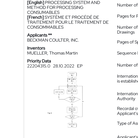
[English]
PROCESSING SYSTEM AND
Number of
METHOD FOR PROCESSING
CONSUMABLES
Pages for 
[French]
SYSTÈME ET PROCÉDÉ DE
TRAITEMENT POUR LE TRAITEMENT DE
CONSOMMABLES
Number of
Drawings
Applicants **
BECKMAN COULTER, INC.
Pages of S
Inventors
MUELLER, Thomas Martin
Sequence L
Priority Data
Number of 
22204315.0
28.10.2022
EP
Internatio
is establis
Internatio
Authority
Recordal o
Applicant
Type of A
Applicant's