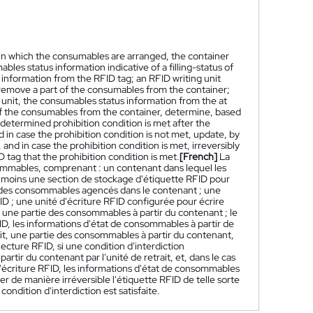
in which the consumables are arranged, the container
les status information indicative of a filling-status of
information from the RFID tag; an RFID writing unit
 remove a part of the consumables from the container;
 unit, the consumables status information from the at
of the consumables from the container, determine, based
determined prohibition condition is met after the
in case the prohibition condition is not met, update, by
nd in case the prohibition condition is met, irreversibly
 tag that the prohibition condition is met.
[French]
La
ommables, comprenant : un contenant dans lequel les
moins une section de stockage d'étiquette RFID pour
 des consommables agencés dans le contenant ; une
FID ; une unité d'écriture RFID configurée pour écrire
er une partie des consommables à partir du contenant ; le
ID, les informations d'état de consommables à partir de
rait, une partie des consommables à partir du contenant,
ecture RFID, si une condition d'interdiction
rtir du contenant par l'unité de retrait, et, dans le cas
é d'écriture RFID, les informations d'état de consommables
fier de manière irréversible l'étiquette RFID de telle sorte
condition d'interdiction est satisfaite.