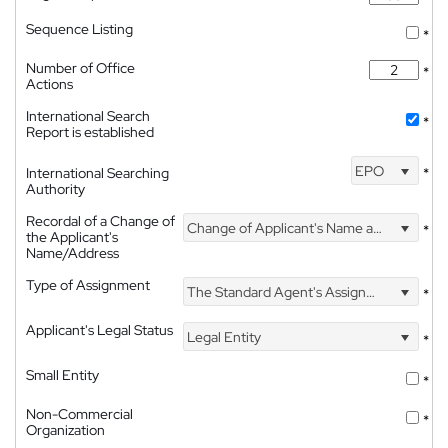
Sequence Listing
*
Number of Office
*
Actions
International Search
*
Report is established
EPO
International Searching
*
Authority
Recordal of a Change of
Change of Applicant's Name and Address
*
the Applicant's
Name/Address
Type of Assignment
The Standard Agent's Assignment
*
Applicant's Legal Status
Legal Entity
*
Small Entity
*
Non-Commercial
*
Organization