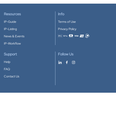
Resources
Info
IP-Guide
Terms of Use
IP-Listing
Privacy Policy
News & Events
Accepted payment methods
IP-Workflow
Support
Follow Us
Help
FAQ
Contact Us
Download our App
Google Play
Apple Store