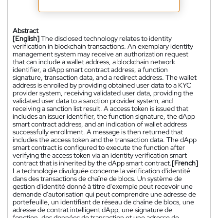
Abstract
[English]
The disclosed technology relates to identity
verification in blockchain transactions. An exemplary identity
management system may receive an authorization request
that can include a wallet address, a blockchain network
identifier, a dApp smart contract address, a function
signature, transaction data, and a redirect address. The wallet
address is enrolled by providing obtained user data to a KYC
provider system, receiving validated user data, providing the
validated user data to a sanction provider system, and
receiving a sanction list result. A access token is issued that
includes an issuer identifier, the function signature, the dApp
smart contract address, and an indication of wallet address
successfully enrollment. A message is then returned that
includes the access token and the transaction data. The dApp
smart contract is configured to execute the function after
verifying the access token via an identity verification smart
contract that is inherited by the dApp smart contract.
[French]
La technologie divulguée concerne la vérification d'identité
dans des transactions de chaîne de blocs. Un système de
gestion d'identité donné à titre d'exemple peut recevoir une
demande d'autorisation qui peut comprendre une adresse de
portefeuille, un identifiant de réseau de chaîne de blocs, une
adresse de contrat intelligent dApp, une signature de
fonction, des données de transaction et une adresse de