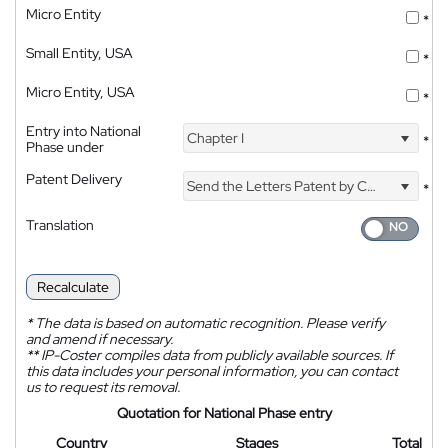
Micro Entity
*
Small Entity, USA
*
Micro Entity, USA
*
Entry into National
Chapter I
*
Phase under
Patent Delivery
Send the Letters Patent by Courier
*
Translation
Recalculate
*
The data is based on automatic recognition. Please verify
and amend if necessary.
**
IP-Coster compiles data from publicly available sources. If
this data includes your personal information, you can contact
us to request its removal.
Quotation for National Phase entry
Country
Stages
Total