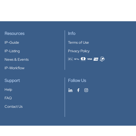
Resources
Info
IP-Guide
Terms of Use
IP-Listing
Privacy Policy
News & Events
Accepted payment methods
IP-Workflow
Support
Follow Us
Help
FAQ
Contact Us
Download our App