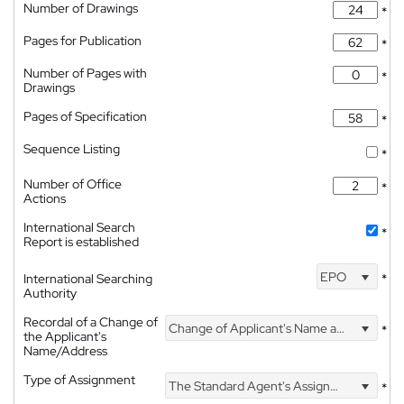
Number of Drawings
*
Pages for Publication
*
Number of Pages with
*
Drawings
Pages of Specification
*
Sequence Listing
*
Number of Office
*
Actions
International Search
*
Report is established
EPO
International Searching
*
Authority
Recordal of a Change of
Change of Applicant's Name and Address
*
the Applicant's
Name/Address
Type of Assignment
The Standard Agent's Assignment
*