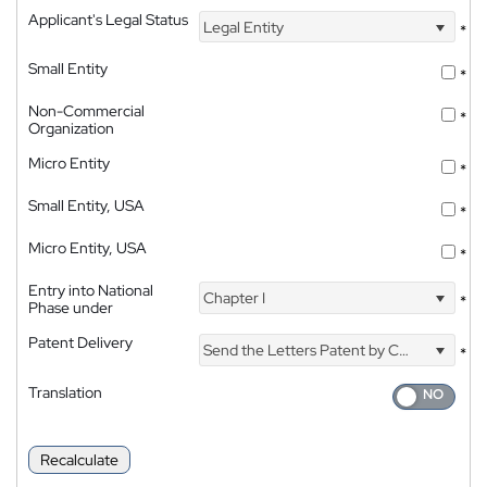
Applicant's Legal Status
Legal Entity
*
Small Entity
*
Non-Commercial
*
Organization
Micro Entity
*
Small Entity, USA
*
Micro Entity, USA
*
Entry into National
Chapter I
*
Phase under
Patent Delivery
Send the Letters Patent by Courier
*
Translation
Recalculate