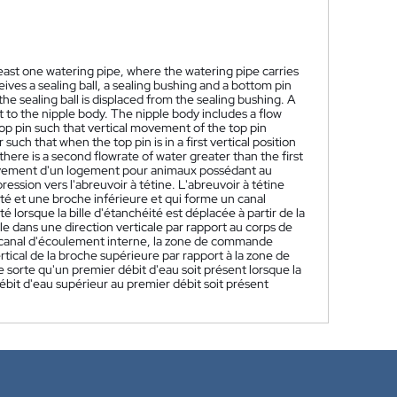
least one watering pipe, where the watering pipe carries
eives a sealing ball, a sealing bushing and a bottom pin
the sealing ball is displaced from the sealing bushing. A
t to the nipple body. The nipple body includes a flow
 top pin such that vertical movement of the top pin
such that when the top pin is in a first vertical position
 there is a second flowrate of water greater than the first
reuvement d'un logement pour animaux possédant au
ssion vers l'abreuvoir à tétine. L'abreuvoir à tétine
ité et une broche inférieure et qui forme un canal
é lorsque la bille d'étanchéité est déplacée à partir de la
le dans une direction verticale par rapport au corps de
canal d'écoulement interne, la zone de commande
ical de la broche supérieure par rapport à la zone de
 sorte qu'un premier débit d'eau soit présent lorsque la
bit d'eau supérieur au premier débit soit présent