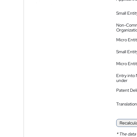
Small Entit
Non-Comm
Organizati
Micro Enti
Small Enti
Micro Enti
Entry into
under
Patent Del
Translation
Recalcul
*
The data 