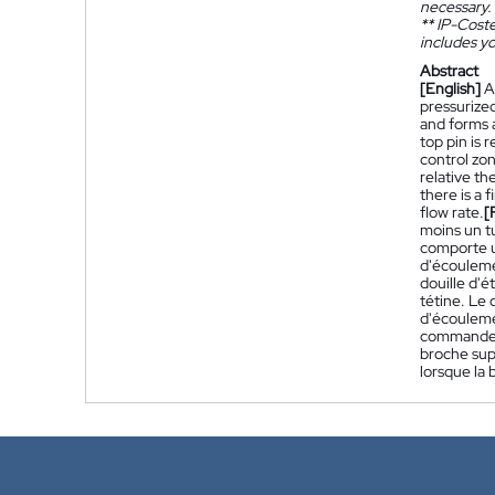
necessary.
**
IP-Coster
includes yo
Abstract
[English]
A
pressurized
and forms a
top pin is 
control zon
relative th
there is a 
flow rate.
[
moins un tu
comporte un
d'écoulemen
douille d'é
tétine. Le
d'écouleme
commande d'
broche sup
lorsque la