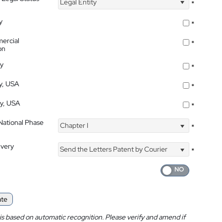
Legal Entity
*
y
*
ercial
*
on
ty
*
ty, USA
*
ty, USA
*
 National Phase
Chapter I
*
ivery
Send the Letters Patent by Courier
*
ate
is based on automatic recognition. Please verify and amend if