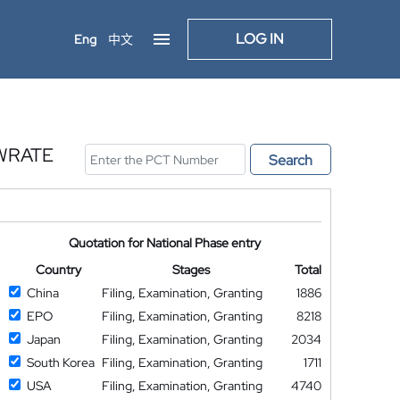
LOG IN
Eng
中文
WRATE
Search
Quotation for National Phase entry
Country
Stages
Total
China
Filing, Examination, Granting
1886
EPO
Filing, Examination, Granting
8218
Japan
Filing, Examination, Granting
2034
South Korea
Filing, Examination, Granting
1711
USA
Filing, Examination, Granting
4740