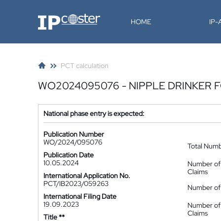
IP-Coster
HOME
IP
PCT calculation
WO2024095076 - NIPPLE DRINKER 
National phase entry is expected:
Publication Number
WO/2024/095076
Total Num
Publication Date
10.05.2024
Number of
Claims
International Application No.
PCT/IB2023/059263
Number of 
International Filing Date
19.09.2023
Number of
Claims
Title **