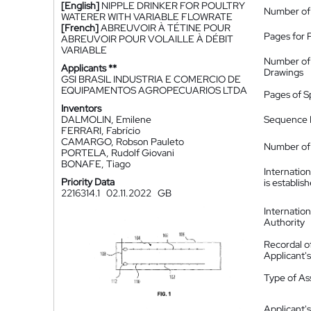
[English]
NIPPLE DRINKER FOR POULTRY
Number of
WATERER WITH VARIABLE FLOWRATE
[French]
ABREUVOIR À TÉTINE POUR
Pages for 
ABREUVOIR POUR VOLAILLE À DÉBIT
VARIABLE
Number of
Applicants **
Drawings
GSI BRASIL INDUSTRIA E COMERCIO DE
EQUIPAMENTOS AGROPECUARIOS LTDA
Pages of S
Inventors
DALMOLIN, Emilene
Sequence L
FERRARI, Fabrício
CAMARGO, Robson Pauleto
Number of 
PORTELA, Rudolf Giovani
BONAFE, Tiago
Internatio
Priority Data
is establis
2216314.1
02.11.2022
GB
Internatio
Authority
Recordal o
Applicant
Type of A
Applicant's