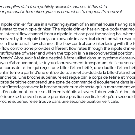
 compiles data from publicly available sources. If this data
ur personal information, you can contact us to request its removal.
 nipple drinker for use in a watering system of an animal house having at 
 water to the nipple drinker. The nipple drinker has a nipple body that rec
n internal flow channel from a nipple inlet and past the sealing ball when 
received by the nipple body and movable in a vertical direction with respec
e in the internal flow channel, the flow control zone interfacing with the
e flow control zone provides different flow rates through the nipple drinker 
first flowrate of water and when the top pin is in a second vertical position,
French]
Abreuvoir à tétine destiné à être utilisé dans un système d'ab
yau d'abreuvement, le tuyau d'abreuvement transportant de l'eau sous pre
 corps de tétine qui reçoit une bille d'étanchéité, une douille d'étanché
t interne à partir d'une entrée de tétine et au-delà de la bille d'étanchéit
tanchéité. Une broche supérieure est reçue par le corps de tétine et mobi
 corps de tétine comprend une zone de commande d'écoulement dans le 
nt s'interfaçant avec la broche supérieure de sorte qu'un mouvement vert
écoulement fournisse différents débits à travers l'abreuvoir à tétine, de
érieure se trouve dans une première position verticale et qu'un second dé
 broche supérieure se trouve dans une seconde position verticale.