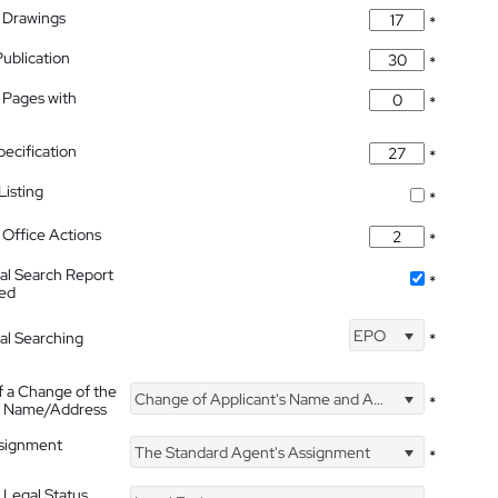
 Drawings
*
Publication
*
 Pages with
*
pecification
*
isting
*
Office Actions
*
nal Search Report
*
hed
EPO
nal Searching
*
f a Change of the
Change of Applicant's Name and Address
*
's Name/Address
ssignment
The Standard Agent's Assignment
*
 Legal Status