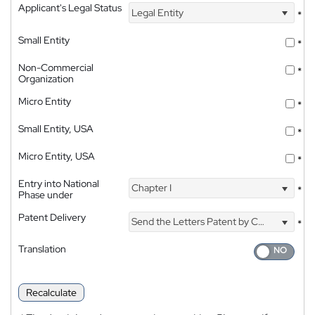
Applicant's Legal Status
Legal Entity
*
Small Entity
*
Non-Commercial
*
Organization
Micro Entity
*
Small Entity, USA
*
Micro Entity, USA
*
Entry into National
Chapter I
*
Phase under
Patent Delivery
Send the Letters Patent by Courier
*
Translation
Recalculate