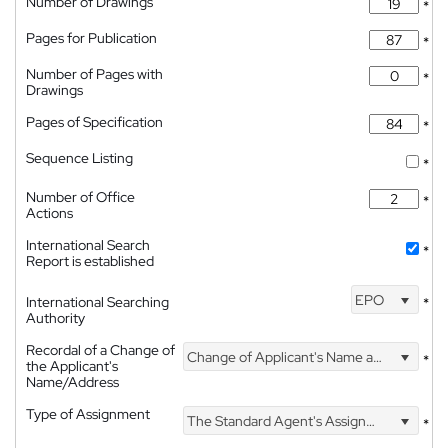
Number of Drawings
*
Pages for Publication
*
Number of Pages with
*
Drawings
Pages of Specification
*
Sequence Listing
*
Number of Office
*
Actions
International Search
*
Report is established
EPO
International Searching
*
Authority
Recordal of a Change of
Change of Applicant's Name and Address
*
the Applicant's
Name/Address
Type of Assignment
The Standard Agent's Assignment
*