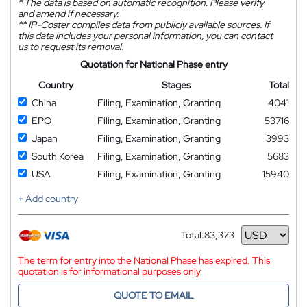
*
The data is based on automatic recognition. Please verify
and amend if necessary.
**
IP-Coster compiles data from publicly available sources. If
this data includes your personal information, you can contact
us to request its removal.
Quotation for National Phase entry
Country
Stages
Total
China
Filing, Examination, Granting
4041
EPO
Filing, Examination, Granting
53716
Japan
Filing, Examination, Granting
3993
South Korea
Filing, Examination, Granting
5683
USA
Filing, Examination, Granting
15940
+ Add country
Total:
83,373
Currency
The term for entry into the National Phase has expired. This
quotation is for informational purposes only
QUOTE TO EMAIL