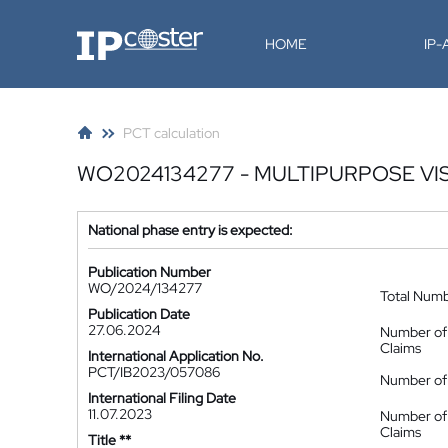
IP-Coster
HOME
IP
PCT calculation
WO2024134277 - MULTIPURPOSE VI
National phase entry is expected:
Publication Number
WO/2024/134277
Total Num
Publication Date
27.06.2024
Number of
Claims
International Application No.
PCT/IB2023/057086
Number of 
International Filing Date
11.07.2023
Number of
Claims
Title **