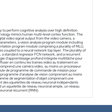
o perform cognitive analysis over high definition
hnology mimics human multi-level cortex function. The
tal video signal output from the video camera, a
parameters, a vision analysis program module including
ntation program module comprising a plurality of MLU,
coupled to a neural network top layer. The plurality of
 a standard regressor FCN network, and a recurrent
logie d'apprentissage profond intégrée multitâche pour
ffuser en continu les trames vidéo au traitement en
if comprend une caméra vidéo, au moins un processeur
 module de programme de commande de mission pour
 de programme d'analyse de vision comprenant au moins
ogramme de segmentation d'objet comprenant une
 des squelettes de réseau neuronal indépendants
 un squelette de réseau neuronal simple, un réseau
euronal récurrent (RNN).