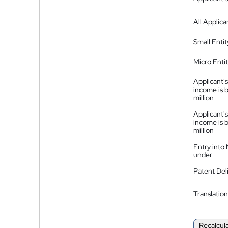
All Applica
Small Entit
Micro Enti
Applicant's
income is 
million
Applicant's
income is 
million
Entry into
under
Patent Del
Translation
Recalcul