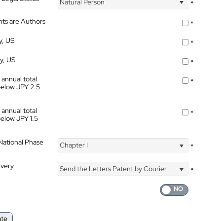
Natural Person
*
nts are Authors
*
y, US
*
ty, US
*
 annual total
*
below JPY 2.5
 annual total
*
below JPY 1.5
 National Phase
Chapter I
*
ivery
Send the Letters Patent by Courier
*
ate