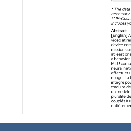
*
The data 
necessary.
**
IP-Coster
includes yo
Abstract
[English]
A
video at r
device com
mission con
at least o
a behavior
MLU compri
neural net
effectuer u
nuage. La 
intégré po
traduire d
un modèle 
pluralité 
couplés à 
entièremen