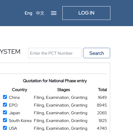
LOG IN
Eng
中文
SYSTEM
Search
Quotation for National Phase entry
Country
Stages
Total
China
Filing, Examination, Granting
1649
EPO
Filing, Examination, Granting
8945
Japan
Filing, Examination, Granting
2065
South Korea
Filing, Examination, Granting
1825
USA
Filing, Examination, Granting
4740