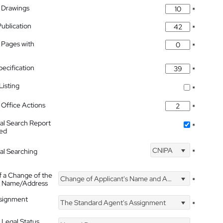
 Drawings
*
Publication
*
 Pages with
*
pecification
*
isting
*
Office Actions
*
nal Search Report
*
hed
CNIPA
nal Searching
*
f a Change of the
Change of Applicant's Name and Address
*
's Name/Address
ssignment
The Standard Agent's Assignment
*
 Legal Status