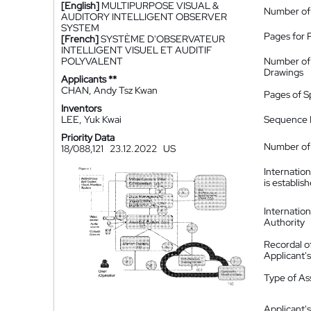
[English]
MULTIPURPOSE VISUAL &
Number of
AUDITORY INTELLIGENT OBSERVER
SYSTEM
Pages for 
[French]
SYSTÈME D'OBSERVATEUR
INTELLIGENT VISUEL ET AUDITIF
POLYVALENT
Number of
Drawings
Applicants **
CHAN, Andy Tsz Kwan
Pages of S
Inventors
LEE, Yuk Kwai
Sequence L
Priority Data
Number of 
18/088,121
23.12.2022
US
Internatio
is establis
Internatio
Authority
Recordal o
Applicant
Type of A
Applicant's