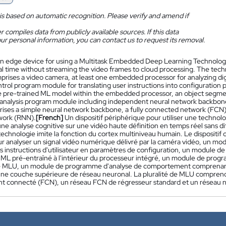
is based on automatic recognition. Please verify and amend if
 compiles data from publicly available sources. If this data
ur personal information, you can contact us to request its removal.
n edge device for using a Multitask Embedded Deep Learning Technology t
eal time without streaming the video frames to cloud processing. The tec
prises a video camera, at least one embedded processor for analyzing digi
trol program module for translating user instructions into configuration 
ne pre-trained ML model within the embedded processor, an object segme
 analysis program module including independent neural network backbones 
ses a simple neural network backbone, a fully connected network (FCN),
work (RNN).
[French]
Un dispositif périphérique pour utiliser une techno
ne analyse cognitive sur une vidéo haute définition en temps réel sans di
technologie imite la fonction du cortex multiniveau humain. Le disposit
ur analyser un signal vidéo numérique délivré par la caméra vidéo, un
es instructions d'utilisateur en paramètres de configuration, un module
ML pré-entraîné à l'intérieur du processeur intégré, un module de pr
de MLU, un module de programme d'analyse de comportement comprenant
une couche supérieure de réseau neuronal. La pluralité de MLU comprend
t connecté (FCN), un réseau FCN de régresseur standard et un réseau n