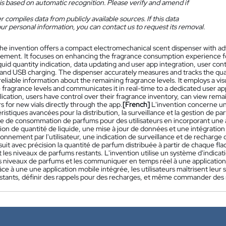
is based on automatic recognition. Please verify and amend if
 compiles data from publicly available sources. If this data
ur personal information, you can contact us to request its removal.
he invention offers a compact electromechanical scent dispenser with ad
ment. It focuses on enhancing the fragrance consumption experience for 
iquid quantity indication, data updating and user app integration, user c
, and USB charging. The dispenser accurately measures and tracks the quan
reliable information about the remaining fragrance levels. It employs a visu
fragrance levels and communicates it in real-time to a dedicated user ap
ication, users have control over their fragrance inventory, can view remain
s for new vials directly through the app.
[French]
L'invention concerne u
ristiques avancées pour la distribution, la surveillance et la gestion de pa
ce de consommation de parfums pour des utilisateurs en incorporant une a
ion de quantité de liquide, une mise à jour de données et une intégration
onnement par l'utilisateur, une indication de surveillance et de recharge 
uit avec précision la quantité de parfum distribuée à partir de chaque flac
les niveaux de parfums restants. L'invention utilise un système d'indicat
s niveaux de parfums et les communiquer en temps réel à une application 
râce à une une application mobile intégrée, les utilisateurs maîtrisent leur
stants, définir des rappels pour des recharges, et même commander des n