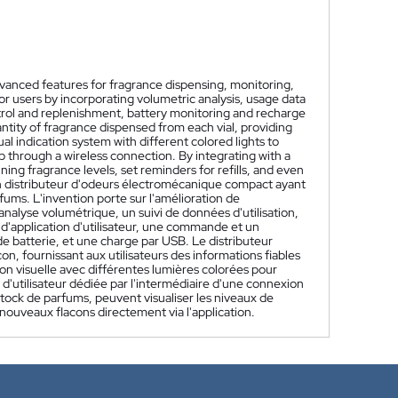
vanced features for fragrance dispensing, monitoring,
users by incorporating volumetric analysis, usage data
ontrol and replenishment, battery monitoring and recharge
tity of fragrance dispensed from each vial, providing
al indication system with different colored lights to
p through a wireless connection. By integrating with a
ing fragrance levels, set reminders for refills, and even
n distributeur d'odeurs électromécanique compact ayant
rfums. L'invention porte sur l'amélioration de
nalyse volumétrique, un suivi de données d'utilisation,
 d'application d'utilisateur, une commande et un
de batterie, et une charge par USB. Le distributeur
on, fournissant aux utilisateurs des informations fiables
ion visuelle avec différentes lumières colorées pour
d'utilisateur dédiée par l'intermédiaire d'une connexion
 stock de parfums, peuvent visualiser les niveaux de
ouveaux flacons directement via l'application.