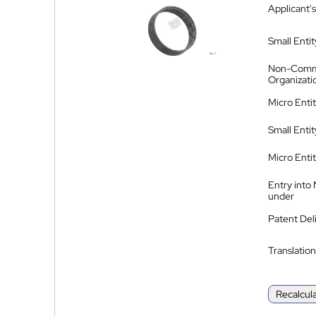
Applicant's
Small Entit
Non-Comm
Organizati
Micro Enti
Small Enti
Micro Enti
Entry into
under
Patent Del
Translation
Recalcul