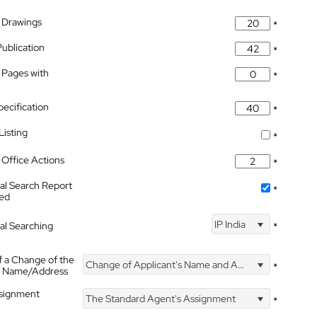
 Drawings
*
Publication
*
 Pages with
*
pecification
*
isting
*
Office Actions
*
nal Search Report
*
hed
IP India
nal Searching
*
f a Change of the
Change of Applicant's Name and Address
*
's Name/Address
ssignment
The Standard Agent's Assignment
*