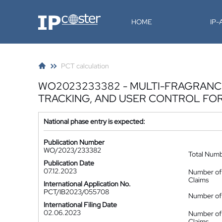
IP-Coster
HOME
IP
PCT calculation
WO2023233382 - MULTI-FRAGRANCE
TRACKING, AND USER CONTROL F
National phase entry is expected:
Publication Number
WO/2023/233382
Total Num
Publication Date
07.12.2023
Number of
Claims
International Application No.
PCT/IB2023/055708
Number of 
International Filing Date
02.06.2023
Number of
Claims