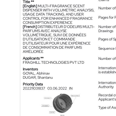
Title **
[English]
MULTI-FRAGRANCE SCENT
Number of
DISPENSER WITH VOLUMETRIC ANALYSIS,
USAGE DATA TRACKING, AND USER
Pages for 
CONTROL FOR ENHANCED FRAGRANCE
CONSUMPTION EXPERIENCE
[French]
DISTRIBUTEUR D'ODEURS MULTI-
Number of
PARFUMS AVEC ANALYSE
Drawings
VOLUMÉTRIQUE, SUIVI DE DONNÉES
D'UTILISATION ET COMMANDE
Pages of S
D'UTILISATEUR POUR UNE EXPÉRIENCE
DE CONSOMMATION DE PARFUMS
Sequence L
AMÉLIORÉE
Applicants **
Number of 
FRAGHILL TECHNOLOGIES PVT LTD
Internatio
Inventors
is establis
GOYAL, Abhinav
DUGAR, Shantanu
Internatio
Priority Data
Authority
202211031837
03.06.2022
IN
Recordal o
Applicant
Type of A