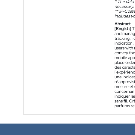
*
The data 
necessary.
**
IP-Coster
includes yo
Abstract
[English]
T
and manage
tracking, l
indication
users with 
convey the 
mobile appl
place order
des caracté
l'expérien
une indicat
réapprovisi
mesure et s
concernant 
indiquer le
sans fil. G
parfums re