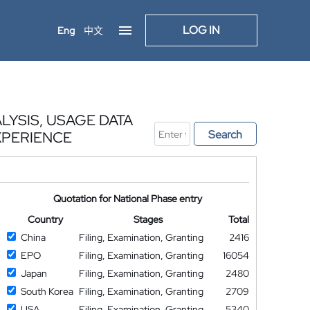
LOG IN
Eng
中文
YSIS, USAGE DATA
Search
XPERIENCE
Quotation for National Phase entry
Country
Stages
Total
China
Filing, Examination, Granting
2416
EPO
Filing, Examination, Granting
16054
Japan
Filing, Examination, Granting
2480
South Korea
Filing, Examination, Granting
2709
USA
Filing, Examination, Granting
5340