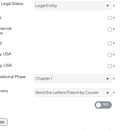
 Legal Status
Legal Entity
*
y
*
ercial
*
on
ty
*
ty, USA
*
ty, USA
*
 National Phase
Chapter I
*
ivery
Send the Letters Patent by Courier
*
ate