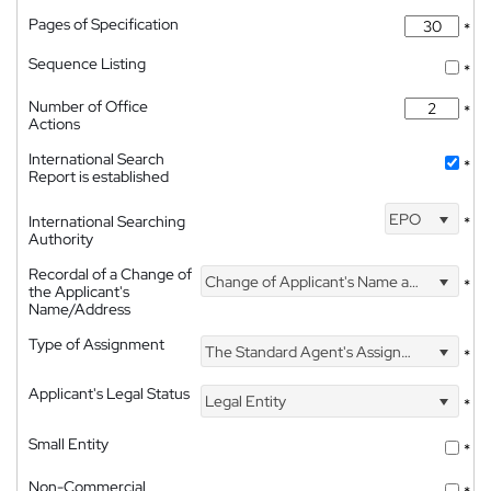
Pages of Specification
*
Sequence Listing
*
Number of Office
*
Actions
International Search
*
Report is established
EPO
International Searching
*
Authority
Recordal of a Change of
Change of Applicant's Name and Address
*
the Applicant's
Name/Address
Type of Assignment
The Standard Agent's Assignment
*
Applicant's Legal Status
Legal Entity
*
Small Entity
*
Non-Commercial