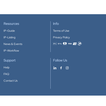
Resources
Info
IP-Guide
Terms of Use
IP-Listing
Privacy Policy
News & Events
Accepted payment methods
IP-Workflow
Support
Follow Us
Help
FAQ
Contact Us
Download our App