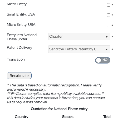
Micro Entity
*
Small Entity, USA
*
Micro Entity, USA
*
Entry into National
Chapter I
*
Phase under
Patent Delivery
Send the Letters Patent by Courier
*
Translation
Recalculate
*
The data is based on automatic recognition. Please verify
and amend if necessary.
**
IP-Coster compiles data from publicly available sources. If
this data includes your personal information, you can contact
us to request its removal.
Quotation for National Phase entry
Country
Stages
Total