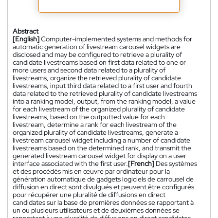
Abstract
[English]
Computer-implemented systems and methods for
automatic generation of livestream carousel widgets are
disclosed and may be configured to retrieve a plurality of
candidate livestreams based on first data related to one or
more users and second data related to a plurality of
livestreams, organize the retrieved plurality of candidate
livestreams, input third data related to a first user and fourth
data related to the retrieved plurality of candidate livestreams
into a ranking model, output, from the ranking model, a value
for each livestream of the organized plurality of candidate
livestreams, based on the outputted value for each
livestream, determine a rank for each livestream of the
organized plurality of candidate livestreams, generate a
livestream carousel widget including a number of candidate
livestreams based on the determined rank, and transmit the
generated livestream carousel widget for display on a user
interface associated with the first user.
[French]
Des systèmes
et des procédés mis en œuvre par ordinateur pour la
génération automatique de gadgets logiciels de carrousel de
diffusion en direct sont divulgués et peuvent être configurés
pour récupérer une pluralité de diffusions en direct
candidates sur la base de premières données se rapportant à
un ou plusieurs utilisateurs et de deuxièmes données se
rapportant à une pluralité de diffusions en direct candidates,