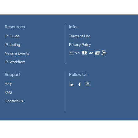
Resources
Info
IP-Guide
Terms of Use
IP-Listing
Privacy Policy
News & Events
Accepted payment methods
IP-Workflow
Support
Follow Us
Help
FAQ
Contact Us
Download our App