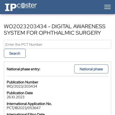
IP-Coster — Home
WO2023203434 - DIGITAL AWARENESS
SYSTEM FOR OPHTHALMIC SURGERY
Search
National phase entry:
National phase
Publication Number
WO/2023/203434
Publication Date
26.10.2023
International Application No.
PCT/IB2023/053647
International Filing Date