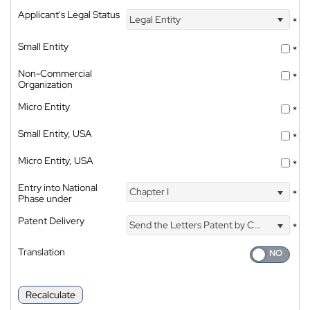
Applicant's Legal Status
Legal Entity
*
Small Entity
*
Non-Commercial
*
Organization
Micro Entity
*
Small Entity, USA
*
Micro Entity, USA
*
Entry into National
Chapter I
*
Phase under
Patent Delivery
Send the Letters Patent by Courier
*
Translation
Recalculate