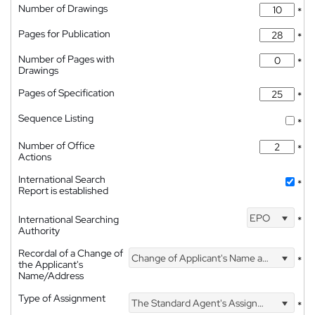
Number of Drawings
*
Pages for Publication
*
Number of Pages with
*
Drawings
Pages of Specification
*
Sequence Listing
*
Number of Office
*
Actions
International Search
*
Report is established
EPO
International Searching
*
Authority
Recordal of a Change of
Change of Applicant's Name and Address
*
the Applicant's
Name/Address
Type of Assignment
The Standard Agent's Assignment
*