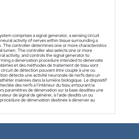
stem comprises a signal generator, a sensing circuit
 neural activity of nerves within tissue surrounding a
en. The controller determines one or more characteristics
cal lumen. The controller also selects one or more
 activity, and controls the signal generator to
forming a denervation procedure intended to denervate
stèmes et des méthodes de traitement de tissu sont
circuit de détection pouvant être couplé à une ou
ction détecte une activité neuronale de nerfs dans un
athéter insérées dans la lumière biologique. Le dispositif
ctée des nerfs à l'intérieur du tissu entourant la
rs paramètres de dénervation sur la base desdites une
ateur de signal de générer, à l'aide desdits un ou
e procédure de dénervation destinée à dénerver au