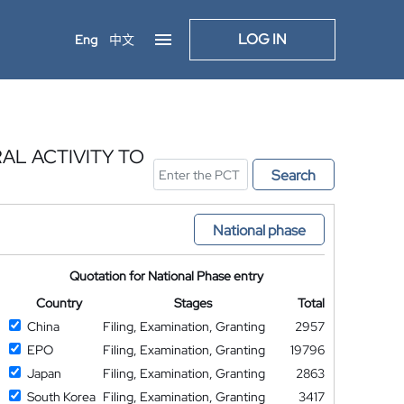
LOG IN
Eng
中文
AL ACTIVITY TO
Search
National phase
Quotation for National Phase entry
Country
Stages
Total
China
Filing, Examination, Granting
2957
EPO
Filing, Examination, Granting
19796
Japan
Filing, Examination, Granting
2863
South Korea
Filing, Examination, Granting
3417