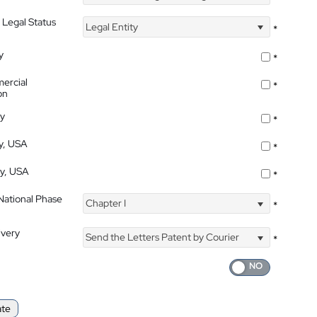
 Legal Status
Legal Entity
*
y
*
ercial
*
on
ty
*
ty, USA
*
ty, USA
*
 National Phase
Chapter I
*
ivery
Send the Letters Patent by Courier
*
ate