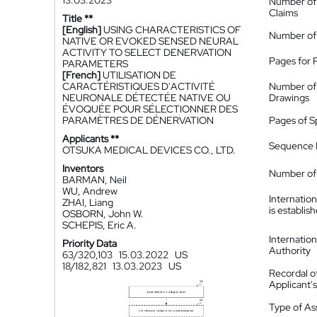
13.03.2023
Number of
Claims
Title **
[English]
USING CHARACTERISTICS OF
Number of
NATIVE OR EVOKED SENSED NEURAL
ACTIVITY TO SELECT DENERVATION
Pages for 
PARAMETERS
[French]
UTILISATION DE
CARACTÉRISTIQUES D'ACTIVITÉ
Number of
NEURONALE DÉTECTÉE NATIVE OU
Drawings
ÉVOQUÉE POUR SÉLECTIONNER DES
PARAMÈTRES DE DÉNERVATION
Pages of S
Applicants **
Sequence L
OTSUKA MEDICAL DEVICES CO., LTD.
Inventors
Number of 
BARMAN, Neil
WU, Andrew
Internatio
ZHAI, Liang
is establis
OSBORN, John W.
SCHEPIS, Eric A.
Internatio
Priority Data
Authority
63/320,103
15.03.2022
US
18/182,821
13.03.2023
US
Recordal o
Applicant
Type of A