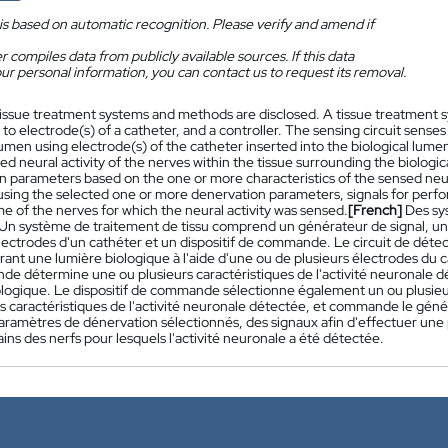
is based on automatic recognition. Please verify and amend if
 compiles data from publicly available sources. If this data
ur personal information, you can contact us to request its removal.
issue treatment systems and methods are disclosed. A tissue treatment sy
to electrode(s) of a catheter, and a controller. The sensing circuit senses
lumen using electrode(s) of the catheter inserted into the biological lum
ed neural activity of the nerves within the tissue surrounding the biologi
 parameters based on the one or more characteristics of the sensed neural
using the selected one or more denervation parameters, signals for per
me of the nerves for which the neural activity was sensed.
[French]
Des sy
 Un système de traitement de tissu comprend un générateur de signal, un 
lectrodes d'un cathéter et un dispositif de commande. Le circuit de déte
rant une lumière biologique à l'aide d'une ou de plusieurs électrodes du c
 détermine une ou plusieurs caractéristiques de l'activité neuronale déte
ologique. Le dispositif de commande sélectionne également un ou plusieu
s caractéristiques de l'activité neuronale détectée, et commande le génér
paramètres de dénervation sélectionnés, des signaux afin d'effectuer un
ins des nerfs pour lesquels l'activité neuronale a été détectée.