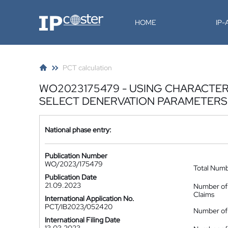
IP-Coster
HOME
IP
PCT calculation
WO2023175479 - USING CHARACTERI
SELECT DENERVATION PARAMETERS
National phase entry:
Publication Number
WO/2023/175479
Total Num
Publication Date
21.09.2023
Number of
Claims
International Application No.
PCT/IB2023/052420
Number of 
International Filing Date