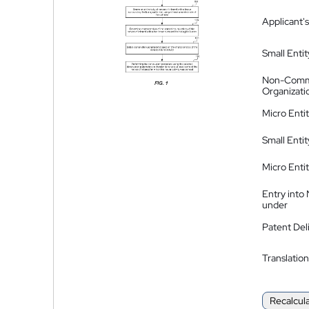
Applicant's
Small Entit
Non-Comm
Organizati
Micro Enti
Small Enti
Micro Enti
Entry into
under
Patent Del
Translation
Recalcul