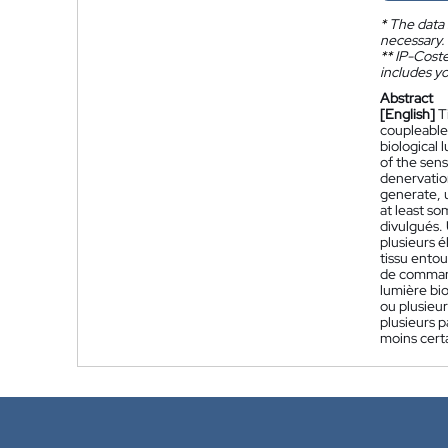
*
The data 
necessary.
**
IP-Coster
includes yo
Abstract
[English]
T
coupleable 
biological 
of the sens
denervation
generate, 
at least so
divulgués.
plusieurs é
tissu entou
de commande
lumière bi
ou plusieur
plusieurs 
moins certa