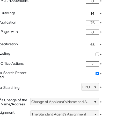
 Multi-Dependent
*
 Drawings
*
Publication
*
 Pages with
*
pecification
*
isting
*
Office Actions
*
nal Search Report
*
hed
EPO
nal Searching
*
f a Change of the
Change of Applicant's Name and Address
*
's Name/Address
ssignment
The Standard Agent's Assignment
*