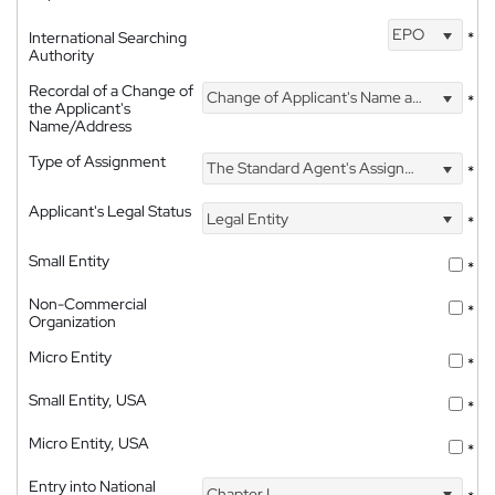
EPO
International Searching
*
Authority
Recordal of a Change of
Change of Applicant's Name and Address
*
the Applicant's
Name/Address
Type of Assignment
The Standard Agent's Assignment
*
Applicant's Legal Status
Legal Entity
*
Small Entity
*
Non-Commercial
*
Organization
Micro Entity
*
Small Entity, USA
*
Micro Entity, USA
*
Entry into National
Chapter I