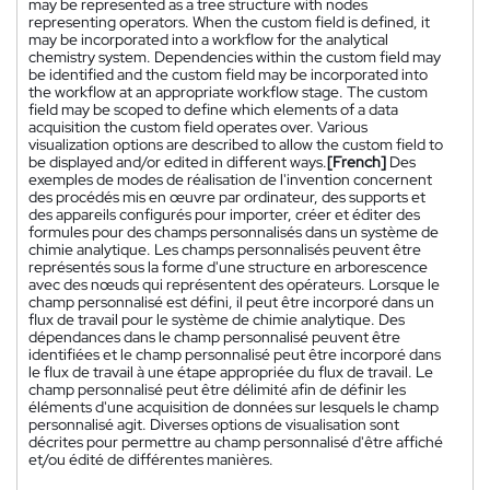
may be represented as a tree structure with nodes
representing operators. When the custom field is defined, it
may be incorporated into a workflow for the analytical
chemistry system. Dependencies within the custom field may
be identified and the custom field may be incorporated into
the workflow at an appropriate workflow stage. The custom
field may be scoped to define which elements of a data
acquisition the custom field operates over. Various
visualization options are described to allow the custom field to
be displayed and/or edited in different ways.
[French]
Des
exemples de modes de réalisation de l'invention concernent
des procédés mis en œuvre par ordinateur, des supports et
des appareils configurés pour importer, créer et éditer des
formules pour des champs personnalisés dans un système de
chimie analytique. Les champs personnalisés peuvent être
représentés sous la forme d'une structure en arborescence
avec des nœuds qui représentent des opérateurs. Lorsque le
champ personnalisé est défini, il peut être incorporé dans un
flux de travail pour le système de chimie analytique. Des
dépendances dans le champ personnalisé peuvent être
identifiées et le champ personnalisé peut être incorporé dans
le flux de travail à une étape appropriée du flux de travail. Le
champ personnalisé peut être délimité afin de définir les
éléments d'une acquisition de données sur lesquels le champ
personnalisé agit. Diverses options de visualisation sont
décrites pour permettre au champ personnalisé d'être affiché
et/ou édité de différentes manières.