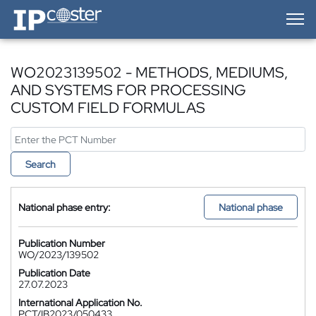
IP-Coster — Home
WO2023139502 - METHODS, MEDIUMS,
AND SYSTEMS FOR PROCESSING
CUSTOM FIELD FORMULAS
Search
National phase entry:
National phase
Publication Number
WO/2023/139502
Publication Date
27.07.2023
International Application No.
PCT/IB2023/050433