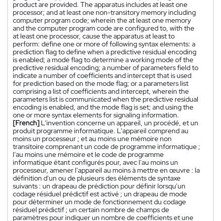
product are provided. The apparatus includes at least one
processor; and at least one non-transitory memory including
computer program code; wherein the at least one memory
and the computer program code are configured to, with the
at least one processor, cause the apparatus at least to
perform: define one or more of following syntax elements: a
prediction flag to define when a predictive residual encoding
is enabled; a mode flag to determine a working mode of the
predictive residual encoding; a number of parameters field to
indicate a number of coefficients and intercept that is used
for prediction based on the mode flag; or a parameters list
comprising a list of coefficients and intercept, wherein the
parameters list is communicated when the predictive residual
encoding is enabled, and the mode flag is set; and using the
one or more syntax elements for signaling information.
[French]
L'invention concerne un appareil, un procédé, et un
produit programme informatique. L'appareil comprend au
moins un processeur ; et au moins une mémoire non
transitoire comprenant un code de programme informatique ;
l'au moins une mémoire et le code de programme
informatique étant configurés pour, avec l'au moins un
processeur, amener l'appareil au moins à mettre en œuvre : la
définition d'un ou de plusieurs des éléments de syntaxe
suivants : un drapeau de prédiction pour définir lorsqu'un
codage résiduel prédictif est activé ; un drapeau de mode
pour déterminer un mode de fonctionnement du codage
résiduel prédictif ; un certain nombre de champs de
paramètres pour indiquer un nombre de coefficients et une