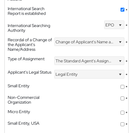
International Search
*
Report is established
EPO
International Searching
*
Authority
Recordal of a Change of
Change of Applicant's Name and Address
*
the Applicant's
Name/Address
Type of Assignment
The Standard Agent's Assignment
*
Applicant's Legal Status
Legal Entity
*
Small Entity
*
Non-Commercial
*
Organization
Micro Entity
*
Small Entity, USA
*