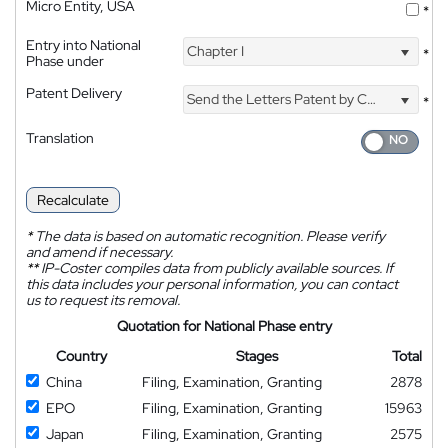
Micro Entity, USA
*
Entry into National
Chapter I
*
Phase under
Patent Delivery
Send the Letters Patent by Courier
*
Translation
Recalculate
*
The data is based on automatic recognition. Please verify
and amend if necessary.
**
IP-Coster compiles data from publicly available sources. If
this data includes your personal information, you can contact
us to request its removal.
Quotation for National Phase entry
Country
Stages
Total
China
Filing, Examination, Granting
2878
EPO
Filing, Examination, Granting
15963
Japan
Filing, Examination, Granting
2575