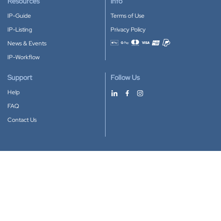
Resources
Info
IP-Guide
Terms of Use
IP-Listing
Privacy Policy
News & Events
Accepted payment methods
IP-Workflow
Support
Follow Us
Help
FAQ
Contact Us
Download our App
Google Play
Apple Store
IP-Coster © 2010-2026
All rights reserved.