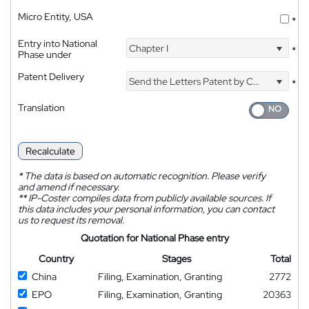
Micro Entity, USA
*
Entry into National
Chapter I
*
Phase under
Patent Delivery
Send the Letters Patent by Courier
*
Translation
Recalculate
*
The data is based on automatic recognition. Please verify
and amend if necessary.
**
IP-Coster compiles data from publicly available sources. If
this data includes your personal information, you can contact
us to request its removal.
Quotation for National Phase entry
Country
Stages
Total
China
Filing, Examination, Granting
2772
EPO
Filing, Examination, Granting
20363