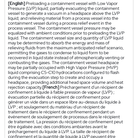
[English]
Preloading a containment vessel with Low Vapor
Pressure (LVP) liquid; partially evacuating the containment
vessel to generate a vacuum in a headspace above the LVP
liquid; and relieving material from a process vessel into the
containment vessel during a process relief event in the
process vessel. The containment vessel pressure may be
equalized with ambient conditions prior to preloading the LVP
liquid. The containment vessel size and quantity of LVP liquid
may be determined to absorb the energy and mass of
relieving fluids from the maximum anticipated relief scenario,
permitting the gases to condense to liquid form to be
recovered in liquid state instead of atmospherically venting or
combusting the gases. The containment vessel headspace
may be partially occupied with High Vapor Pressure (HVP)
liquid comprising C5-C10 hydrocarbons configured to flash
during the evacuation step to create and occupy a
headspace, providing additional head space volume and heat
rejection capacity.
[French]
Préchargement d'un récipient de
confinement à liquide à faible pression de vapeur (LVP) ;
évacuation partielle du récipient de confinement pour
générer un vide dans un espace libre au-dessus du liquide à
LVP ; et soulagement du matériau d'un récipient de
traitement dans le récipient de confinement pendant un
événement de soulagement de processus dans le récipient
de traitement. La pression du récipient de confinement peut
être égalisée avec des conditions ambiantes avant le
préchargement du liquide à LVP. La taille de récipient de
confinement et la quantité de liquide à LVP peuvent être