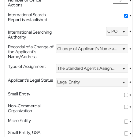
*
Actions
International Search
*
Report is established
CIPO
International Searching
*
Authority
Recordal of a Change of
Change of Applicant's Name and Address
*
the Applicant's
Name/Address
Type of Assignment
The Standard Agent's Assignment
*
Applicant's Legal Status
Legal Entity
*
Small Entity
*
Non-Commercial
*
Organization
Micro Entity
*
Small Entity, USA
*