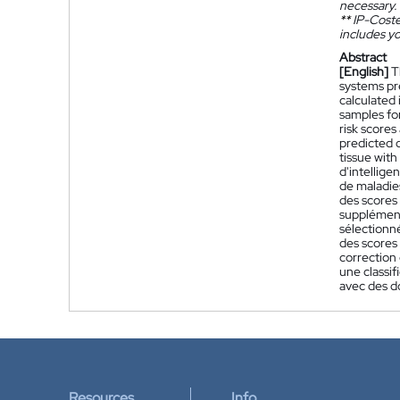
necessary.
**
IP-Coster
includes yo
Abstract
[English]
T
systems pre
calculated 
samples for
risk scores
predicted d
tissue with
d'intellige
de maladies
des scores
supplémenta
sélectionné
des scores 
correction 
une classif
avec des d
Resources
Info