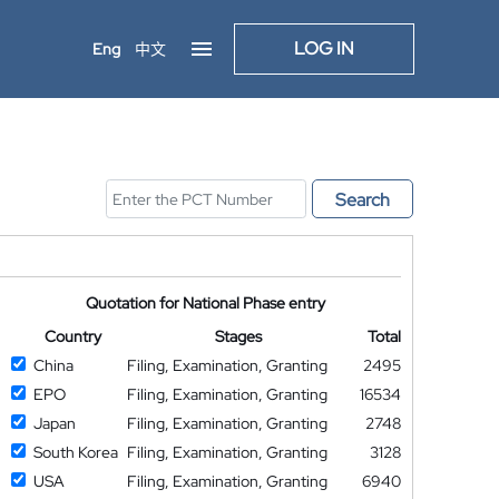
LOG IN
Eng
中文
Search
Quotation for National Phase entry
Country
Stages
Total
China
Filing, Examination, Granting
2495
EPO
Filing, Examination, Granting
16534
Japan
Filing, Examination, Granting
2748
South Korea
Filing, Examination, Granting
3128
USA
Filing, Examination, Granting
6940