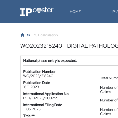
IP-Coster
HOME
IP
PCT calculation
WO2023218240 - DIGITAL PATHOLO
National phase entry is expected:
Publication Number
WO/2023/218240
Total Num
Publication Date
16.11.2023
Number of
Claims
International Application No.
PCT/IB2023/000255
Number of 
International Filing Date
11.05.2023
Number of
Claims
Title **