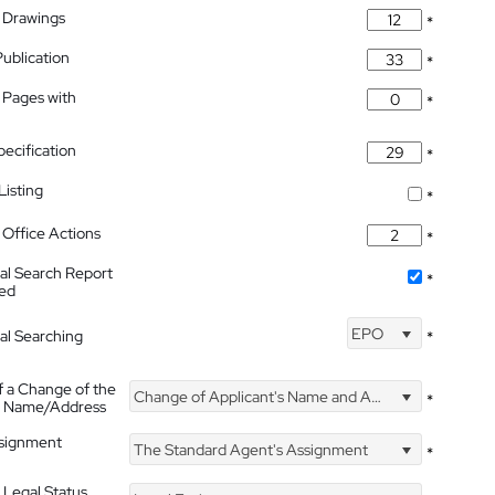
 Drawings
*
Publication
*
 Pages with
*
pecification
*
isting
*
Office Actions
*
nal Search Report
*
hed
EPO
nal Searching
*
f a Change of the
Change of Applicant's Name and Address
*
's Name/Address
ssignment
The Standard Agent's Assignment
*
 Legal Status