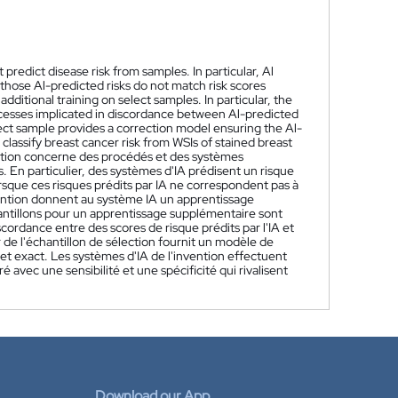
predict disease risk from samples. In particular, Al
those Al-predicted risks do not match risk scores
dditional training on select samples. In particular, the
processes implicated in discordance between Al-predicted
elect sample provides a correction model ensuring the Al-
 classify breast cancer risk from WSIs of stained breast
ntion concerne des procédés et des systèmes
ons. En particulier, des systèmes d'IA prédisent un risque
rsque ces risques prédits par IA ne correspondent pas à
nvention donnent au système IA un apprentissage
hantillons pour un apprentissage supplémentaire sont
cordance entre des scores de risque prédits par l'IA et
 de l'échantillon de sélection fournit un modèle de
 et exact. Les systèmes d'IA de l'invention effectuent
 avec une sensibilité et une spécificité qui rivalisent
Download our App