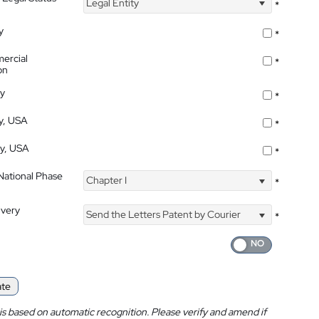
Legal Entity
*
y
*
ercial
*
on
ty
*
ty, USA
*
ty, USA
*
 National Phase
Chapter I
*
ivery
Send the Letters Patent by Courier
*
ate
is based on automatic recognition. Please verify and amend if