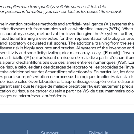
 compiles data from publicly available sources. If this data
ur personal information, you can contact us to request its removal.
he invention provides methods and artificial-intelligence (Al) systems that 
dict diseases risk from samples such as whole slide images (WSIs). When 
in laboratory assays, methods of the invention give the Al system further, a
 additional training are selected for their representation of biological 
 and laboratory calculated risk scores. The additional training from the s
isease risk is highly accurate and precise. Al systems of the invention and
 sensitivity and specificity rivaling prior microarray assays.
[French]
L'inve
nce artificielle (IA) qui prédisent un risque de maladie à partir d'échantill
 à partir d'échantillons tels que des lames entières numériques (WSI). Lo
 de risque calculés dans des dosages de laboratoire, les procédés de l'i
ire additionnel sur des échantillons sélectionnés. En particulier, les éc
s pour leur représentation de processus biologiques impliqués dans la dis
de risque calculés en laboratoire. L'apprentissage supplémentaire à partir
garantissant que le risque de maladie prédit par l'IA est hautement précis
ication du risque de cancer du sein à partir de WSI de tissu mammaire coloré
osages de microréseaux précédents.
Support
Follow Us