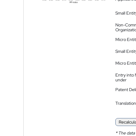
Small Entit
Non-Comm
Organizati
Micro Enti
Small Enti
Micro Enti
Entry into
under
Patent Del
Translation
Recalcul
*
The data 