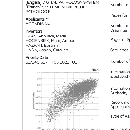
[English]
DIGITAL PATHOLOGY SYSTEM
Number of
[French]
SYSTÈME NUMÉRIQUE DE
PATHOLOGIE
Pages for 
Applicants **
AGENDIA NV
Number of
Drawings
Inventors
GLAS, Annuska, Maria
Pages of S
HOGENBIRK, Marc, Arnaud
HAZRATI, Ebrahim
HAAN, Josien, Carolien
Sequence L
Priority Data
Number of 
63/340,527
11.05.2022
US
Internatio
is establis
Internatio
Authority
Recordal o
Applicant
Type of A
Applicant's