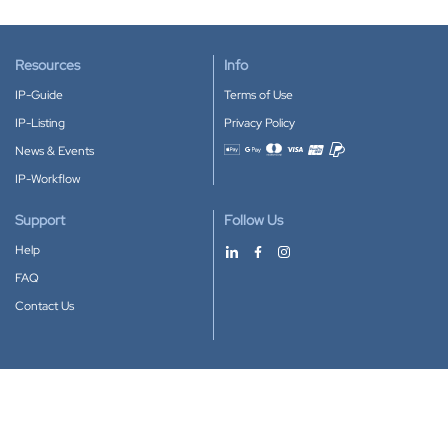
Resources
Info
IP-Guide
Terms of Use
IP-Listing
Privacy Policy
News & Events
Accepted payment methods
IP-Workflow
Support
Follow Us
Help
FAQ
Contact Us
Download our App
Google Play
Apple Store