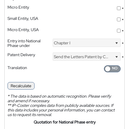
Micro Entity
*
Small Entity, USA
*
Micro Entity, USA
*
Entry into National
Chapter I
*
Phase under
Patent Delivery
Send the Letters Patent by Courier
*
Translation
Recalculate
*
The data is based on automatic recognition. Please verify
and amend if necessary.
**
IP-Coster compiles data from publicly available sources. If
this data includes your personal information, you can contact
us to request its removal.
Quotation for National Phase entry