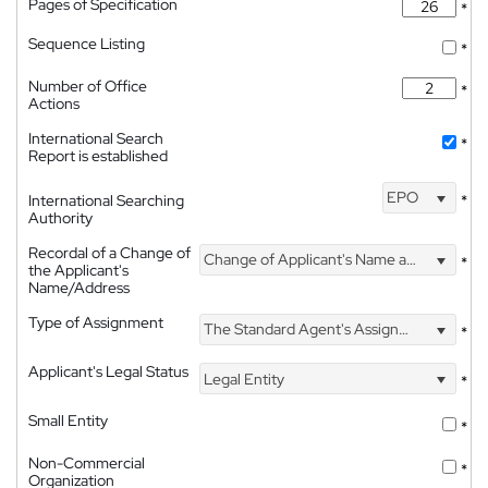
Pages of Specification
*
Sequence Listing
*
Number of Office
*
Actions
International Search
*
Report is established
EPO
International Searching
*
Authority
Recordal of a Change of
Change of Applicant's Name and Address
*
the Applicant's
Name/Address
Type of Assignment
The Standard Agent's Assignment
*
Applicant's Legal Status
Legal Entity
*
Small Entity
*
Non-Commercial
*
Organization