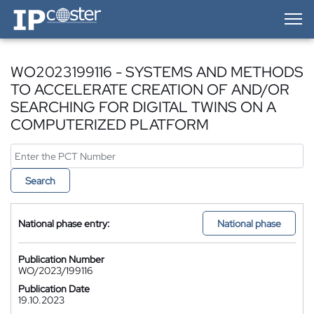
IP-Coster — Home
WO2023199116 - SYSTEMS AND METHODS
TO ACCELERATE CREATION OF AND/OR
SEARCHING FOR DIGITAL TWINS ON A
COMPUTERIZED PLATFORM
Search
National phase entry:
National phase
Publication Number
WO/2023/199116
Publication Date
19.10.2023