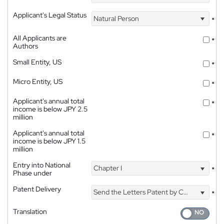
Applicant's Legal Status
Natural Person
*
All Applicants are
*
Authors
Small Entity, US
*
Micro Entity, US
*
Applicant's annual total
*
income is below JPY 2.5
million
Applicant's annual total
*
income is below JPY 1.5
million
Entry into National
Chapter I
*
Phase under
Patent Delivery
Send the Letters Patent by Courier
*
Translation