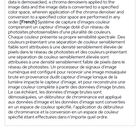
data is demosaicked, a chroma denoiseris applied to the
image data and the image data is converted to a specified
color space, wherein application of the chroma denoiser and
conversion to a specified color space are performed in any
order.
[French]
Système de capture d'images couleur
comprenant un capteur d'image doté d'un réseau de
photosites photosensibles d'une pluralité de couleurs.
Chaque couleur présente sa propre sensibilité spectrale. Des
couleurs présentant une séparation de couleur sensiblement
faible sont attribuées à une densité sensiblement élevée de
pixels dans le réseau de photosites et des couleurs présentant
une séparation de couleur sensiblement élevée sont
attribuées à une densité sensiblement faible de pixels dans le
réseau de photosites. Un processeur de signaux d'image
numérique est configuré pour recevoir une image mosaïquée
brute en provenance dudit capteur d'image lorsque de la
lumière impacte le capteur d'image, et pour reconstruire une
image couleur complète à partir des données d'image brutes.
Le cas échéant, les données d'image brutes sont
démosaïquées, un débruiteur de chrominance est appliqué
aux données d'image et les données d'image sont converties
en un espace de couleur spécifié, l'application du débruiteur
de chrominance et la conversion en un espace de couleur
spécifié étant effectuées dans n'importe quel ordre.