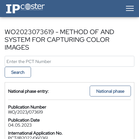
IP-Coster — Home
WO2023073619 - METHOD OF AND
SYSTEM FOR CAPTURING COLOR
IMAGES
Search
National phase entry:
National phase
Publication Number
WO/2023/073619
Publication Date
04.05.2023
International Application No.
PCT/IB2022/060361