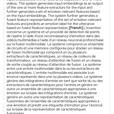
videos. The system generates input embeddings as an output
of the one or more feature extractors for the input and
further generates a set of emotion-relevant features based
on the input embeddings. The system further generates a
fused-feature representation of the set of emotion-relevant
features and predicts an emotion label for the utterance
based on fused-feature representation.
[French]
L'invention
concerne un système et un procédé de détection de points
de repère à l'aide d'une reconnaissance d'émotion dans des
vidéos multimédias à l'aide d'un réseau neuronal profond basé
sur la fusion multimodale. Le système comprend un ensemble
de circuits et une mémoire configurée pour stocker un réseau
de fusion multimodal qui comprend un ou plusieurs
extracteurs de caractéristiques, un réseau de codeurs de
transformateur, un réseau d'attention de fusion et un réseau
de sortie couplé au réseau d'attention de fusion. Le système
entre une entrée multimodale dans le ou les extracteurs de
caractéristiques. L'entrée multimodale est associée à un
énoncé représenté dans une ou plusieurs vidéos. Le système
génère des intégrations d'entrée en tant que sortie du ou des
extracteurs de caractéristiques pour l'entrée et génère en
outre un ensemble de caractéristiques appropriées à une
émotion sur la base des intégrations d'entrée. Le système
génère en outre une représentation de caractéristiques
fusionnées de l'ensemble de caractéristiques appropriées à
une émotion et prédit une étiquette d'émotion pour l'énoncé
sur la base de la représentation de caractéristiques
fusionnées.