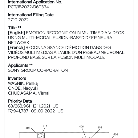
International Application No.
PCT/IB2022/060334
International Filing Date
27.10.2022
Title **
[English]
EMOTION RECOGNITION IN MULTIMEDIA VIDEOS
USING MULTI-MODAL FUSION-BASED DEEP NEURAL
NETWORK
[French]
RECONNAISSANCE D'ÉMOTION DANS DES
VIDÉOS MULTIMÉDIAS À L'AIDE D'UN RÉSEAU NEURONAL
PROFOND BASÉ SUR LA FUSION MULTIMODALE
Applicants **
SONY GROUP CORPORATION
Inventors
WASNIK, Pankaj
ONOE, Naoyuki
CHUDASAMA, Vishal
Priority Data
63/263,961
12.11.2021
US
17/941,787
09.09.2022
US