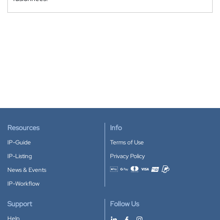
Resources
Info
IP-Guide
Terms of Use
IP-Listing
Privacy Policy
News & Events
Accepted payment methods
IP-Workflow
Support
Follow Us
Help