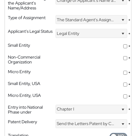
Change of Applicant's Name and Address
*
the Applicant's
Name/Address
Type of Assignment
The Standard Agent's Assignment
*
Applicant's Legal Status
Legal Entity
*
Small Entity
*
Non-Commercial
*
Organization
Micro Entity
*
Small Entity, USA
*
Micro Entity, USA
*
Entry into National
Chapter I
*
Phase under
Patent Delivery
Send the Letters Patent by Courier
*
Translation