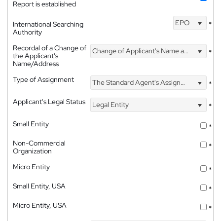
Report is established
EPO
International Searching
*
Authority
Recordal of a Change of
Change of Applicant's Name and Address
*
the Applicant's
Name/Address
Type of Assignment
The Standard Agent's Assignment
*
Applicant's Legal Status
Legal Entity
*
Small Entity
*
Non-Commercial
*
Organization
Micro Entity
*
Small Entity, USA
*
Micro Entity, USA
*