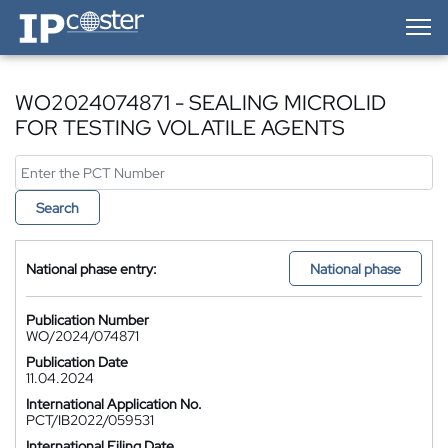
IP-Coster — Home
WO2024074871 - SEALING MICROLID
FOR TESTING VOLATILE AGENTS
Search
National phase entry:
National phase
Publication Number
WO/2024/074871
Publication Date
11.04.2024
International Application No.
PCT/IB2022/059531
International Filing Date