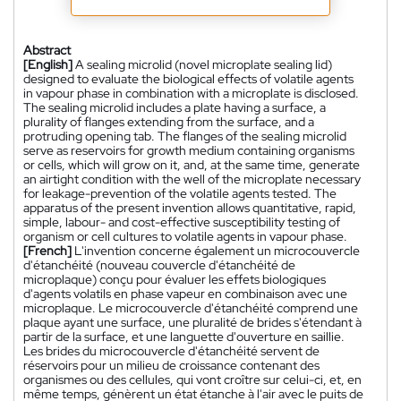
Abstract
[English]
A sealing microlid (novel microplate sealing lid)
designed to evaluate the biological effects of volatile agents
in vapour phase in combination with a microplate is disclosed.
The sealing microlid includes a plate having a surface, a
plurality of flanges extending from the surface, and a
protruding opening tab. The flanges of the sealing microlid
serve as reservoirs for growth medium containing organisms
or cells, which will grow on it, and, at the same time, generate
an airtight condition with the well of the microplate necessary
for leakage-prevention of the volatile agents tested. The
apparatus of the present invention allows quantitative, rapid,
simple, labour- and cost-effective susceptibility testing of
organism or cell cultures to volatile agents in vapour phase.
[French]
L'invention concerne également un microcouvercle
d'étanchéité (nouveau couvercle d'étanchéité de
microplaque) conçu pour évaluer les effets biologiques
d'agents volatils en phase vapeur en combinaison avec une
microplaque. Le microcouvercle d'étanchéité comprend une
plaque ayant une surface, une pluralité de brides s'étendant à
partir de la surface, et une languette d'ouverture en saillie.
Les brides du microcouvercle d'étanchéité servent de
réservoirs pour un milieu de croissance contenant des
organismes ou des cellules, qui vont croître sur celui-ci, et, en
même temps, génèrent un état étanche à l'air avec le puits de