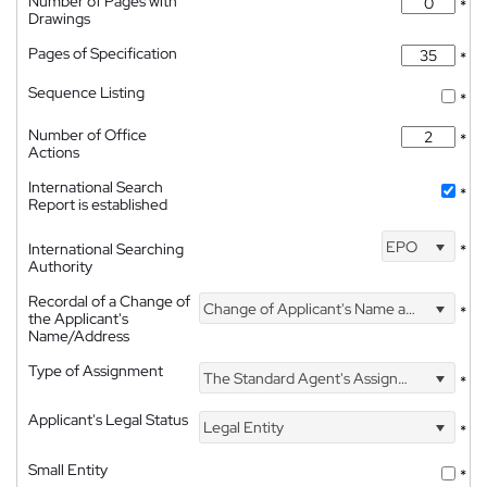
Number of Pages with
*
Drawings
Pages of Specification
*
Sequence Listing
*
Number of Office
*
Actions
International Search
*
Report is established
EPO
International Searching
*
Authority
Recordal of a Change of
Change of Applicant's Name and Address
*
the Applicant's
Name/Address
Type of Assignment
The Standard Agent's Assignment
*
Applicant's Legal Status
Legal Entity
*
Small Entity
*