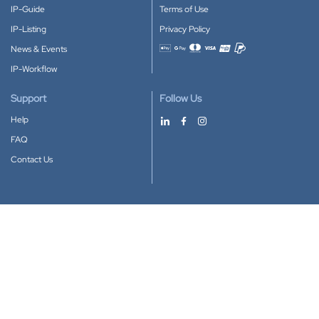
IP-Guide
Terms of Use
IP-Listing
Privacy Policy
News & Events
Accepted payment methods
IP-Workflow
Support
Follow Us
Help
FAQ
Contact Us
Download our App
Google Play
Apple Store
IP-Coster © 2010-2026
All rights reserved.