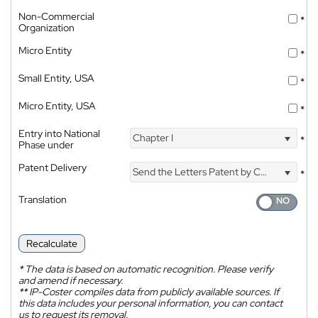
Non-Commercial
*
Organization
Micro Entity
*
Small Entity, USA
*
Micro Entity, USA
*
Entry into National
Chapter I
*
Phase under
Patent Delivery
Send the Letters Patent by Courier
*
Translation
Recalculate
*
The data is based on automatic recognition. Please verify
and amend if necessary.
**
IP-Coster compiles data from publicly available sources. If
this data includes your personal information, you can contact
us to request its removal.