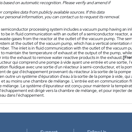
is based on automatic recognition. Please verify and amend if
 compiles data from publicly available sources. If this data
ur personal information, you can contact us to request its removal.
 semiconductor processing system includes a vacuum pump having an inle
 to be in fluid communication with an outlet of a semiconductor reactor
 waste gases from the reactor at the outlet of the vacuum pump. The sem
stem at the outlet of the vacuum pump, which has a vertical orientation r
mber. The inlet is in fluid communication with the outlet of the vacuum
 to maintain the temperature of exhaust at the output of the pump, while
r into the exhaust to remove water reactive products in the exhaust.
[Fre
cteur qui comprend une pompe à vide ayant une entrée et une sortie, l'
ion fluidique avec une sortie d'un réacteur à semi-conducteur, et la pom
t de gaz d'échappement provenant du réacteur à la sortie de la pompe 
 outre un système d'épuration d'eau à la sortie de la pompe à vide, qui a
 et au moins une chambre de mélange. L'entrée est en communication fluid
 mélange. Le système d'épurateur est conçu pour maintenir la températ
l'échappement est dirigé vers la chambre de mélange, et pour injecter de 
l'eau dans l'échappement.