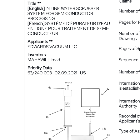
Claims
Title **
[English]
IN LINE WATER SCRUBBER
Number of
SYSTEM FOR SEMICONDUCTOR
PROCESSING
Pages for 
[French]
SYSTÈME D'ÉPURATEUR D'EAU
EN LIGNE POUR TRAITEMENT DE SEMI-
CONDUCTEUR
Number of
Drawings
Applicants **
EDWARDS VACUUM LLC
Pages of S
Inventors
MAHAWILI, Imad
Sequence L
Priority Data
Number of 
63/240,003
02.09.2021
US
Internatio
is establis
Internatio
Authority
Recordal o
Applicant
Type of A