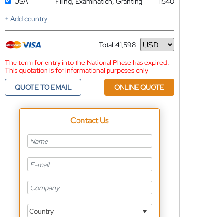
USA
Filing, Examination, Granting
11540
+ Add country
Total:
41,598
Currency
The term for entry into the National Phase has expired.
This quotation is for informational purposes only
QUOTE TO EMAIL
ONLINE QUOTE
Contact Us
Country