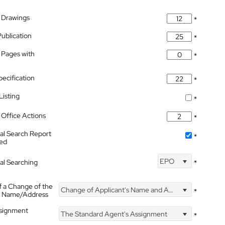
 Drawings
*
Publication
*
 Pages with
*
pecification
*
isting
*
Office Actions
*
nal Search Report
*
hed
EPO
nal Searching
*
f a Change of the
Change of Applicant's Name and Address
*
's Name/Address
ssignment
The Standard Agent's Assignment
*