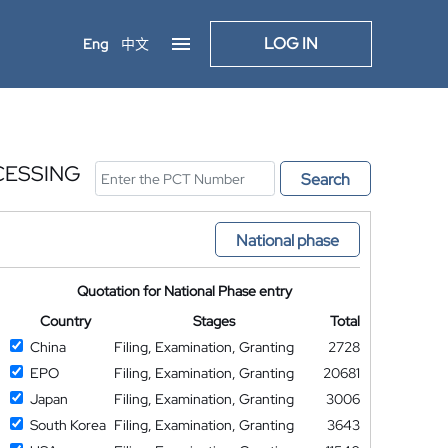
LOG IN
Eng
中文
CESSING
Search
National phase
Quotation for National Phase entry
Country
Stages
Total
China
Filing, Examination, Granting
2728
EPO
Filing, Examination, Granting
20681
Japan
Filing, Examination, Granting
3006
South Korea
Filing, Examination, Granting
3643