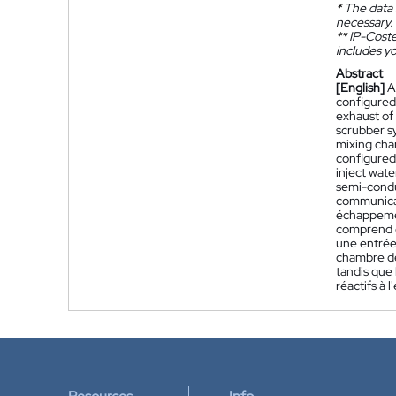
*
The data 
necessary.
**
IP-Coster
includes yo
Abstract
[English]
A
configured
exhaust of
scrubber sy
mixing cha
configured
inject wate
semi-condu
communicat
échappemen
comprend en
une entrée
chambre de
tandis que 
réactifs à 