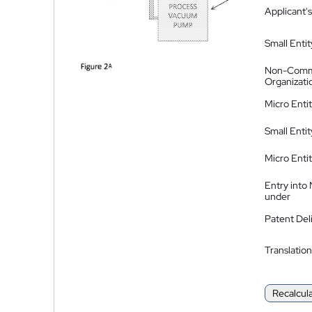
Applicant's
Small Entit
Non-Comm
Organizati
Micro Enti
Small Enti
Micro Enti
Entry into
under
Patent Del
Translation
Recalcul