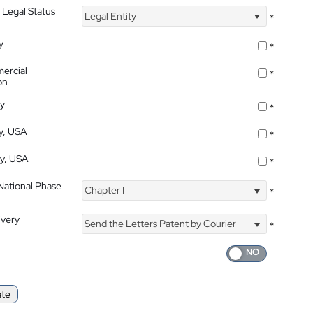
 Legal Status
Legal Entity
*
y
*
ercial
*
on
ty
*
ty, USA
*
ty, USA
*
 National Phase
Chapter I
*
ivery
Send the Letters Patent by Courier
*
ate