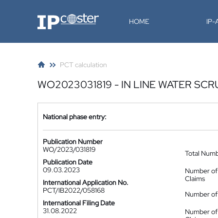
IP-Coster
HOME
IP
PCT calculation
WO2023031819 - IN LINE WATER S
National phase entry:
Publication Number
WO/2023/031819
Total Num
Publication Date
09.03.2023
Number of
Claims
International Application No.
PCT/IB2022/058168
Number of 
International Filing Date
31.08.2022
Number of