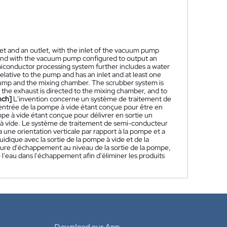
t and an outlet, with the inlet of the vacuum pump
, and with the vacuum pump configured to output an
iconductor processing system further includes a water
elative to the pump and has an inlet and at least one
 pump and the mixing chamber. The scrubber system is
 the exhaust is directed to the mixing chamber, and to
nch]
L'invention concerne un système de traitement de
entrée de la pompe à vide étant conçue pour être en
pe à vide étant conçue pour délivrer en sortie un
à vide. Le système de traitement de semi-conducteur
 une orientation verticale par rapport à la pompe et a
ique avec la sortie de la pompe à vide et de la
ure d'échappement au niveau de la sortie de la pompe,
l'eau dans l'échappement afin d'éliminer les produits