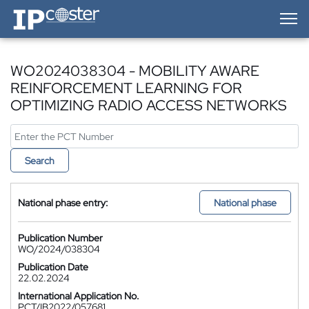
IP-Coster — Home
WO2024038304 - MOBILITY AWARE
REINFORCEMENT LEARNING FOR
OPTIMIZING RADIO ACCESS NETWORKS
Search
National phase entry:
National phase
Publication Number
WO/2024/038304
Publication Date
22.02.2024
International Application No.
PCT/IB2022/057681