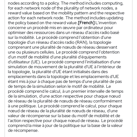
nodes according to a policy. The method includes computing,
for each network node of the plurality of network nodes, a
reward value based on the mobility pattern and the respective
action for each network node. The method includes updating
the policy based on the reward value.
[French]
L'invention
concerne un procédé mis en œuvre par ordinateur pour
optimiser des ressources dans un réseau d'accès radio basé
sur la mobilité. Le procédé comprend l'obtention d'une
topologie d'un réseau d'accès radio (RAN), la topologie
comprenant une pluralité de nœuds de réseau desservant
une ou plusieurs cellules. Le procédé comprend l'obtention
d'un motif de mobilité d'une pluralité d'équipements
d'utilisateur (UE). Le procédé comprend l'initialisation d'une
simulation de mouvement de la pluralité d'UE à l'intérieur de
la topologie, la pluralité d'UE étant initialisés dans des
emplacements dans la topologie et les emplacements d'UE
étant mis à jour à chaque pas de temps d'une pluralité de pas
de temps de la simulation selon le motif de mobilité. Le
procédé comprend le calcul, à un premier intervalle de temps
de la simulation, d'une action respective pour chaque nœud
de réseau de la pluralité de nœuds de réseau conformément
à une politique. Le procédé comprend le calcul, pour chaque
nœud de réseau de la pluralité de nœuds de réseau, d'une
valeur de récompense sur la base du motif de mobilité et de
l'action respective pour chaque nœud de réseau. Le procédé
comprend la mise à jour de la politique sur la base de la valeur
de récompense.