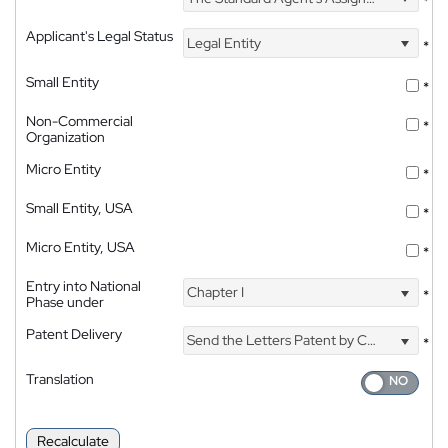
*
Applicant's Legal Status
Legal Entity
*
Small Entity
*
Non-Commercial
*
Organization
Micro Entity
*
Small Entity, USA
*
Micro Entity, USA
*
Entry into National
Chapter I
*
Phase under
Patent Delivery
Send the Letters Patent by Courier
*
Translation
Recalculate