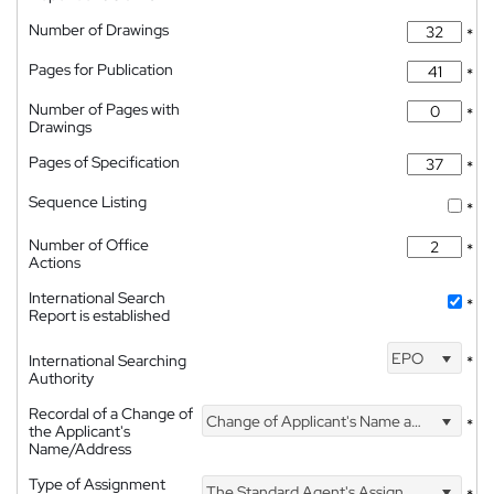
Number of Drawings
*
Pages for Publication
*
Number of Pages with
*
Drawings
Pages of Specification
*
Sequence Listing
*
Number of Office
*
Actions
International Search
*
Report is established
EPO
International Searching
*
Authority
Recordal of a Change of
Change of Applicant's Name and Address
*
the Applicant's
Name/Address
Type of Assignment
The Standard Agent's Assignment