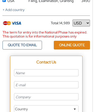
USA
Filing, Examination, Granting
3490
+ Add country
Total:
14,989
Currency
The term for entry into the National Phase has expired.
This quotation is for informational purposes only
QUOTE TO EMAIL
ONLINE QUOTE
Contact Us
Country