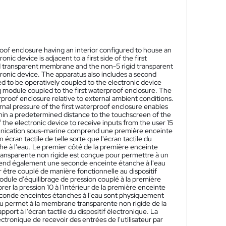
oof enclosure having an interior configured to house an
ic device is adjacent to a first side of the first
gid transparent membrane and the non-5 rigid transparent
tronic device. The apparatus also includes a second
d to be operatively coupled to the electronic device
ng module coupled to the first waterproof enclosure. The
rproof enclosure relative to external ambient conditions.
rnal pressure of the first waterproof enclosure enables
hin a predetermined distance to the touchscreen of the
the electronic device to receive inputs from the user 15
unication sous-marine comprend une première enceinte
écran tactile de telle sorte que l'écran tactile du
he à l'eau. Le premier côté de la première enceinte
ansparente non rigide est conçue pour permettre à un
comprend également une seconde enceinte étanche à l'eau
tre couplé de manière fonctionnelle au dispositif
module d'équilibrage de pression couplé à la première
er la pression 10 à l'intérieur de la première enceinte
seconde enceintes étanches à l'eau sont physiquement
eau permet à la membrane transparente non rigide de la
ort à l'écran tactile du dispositif électronique. La
ctronique de recevoir des entrées de l'utilisateur par