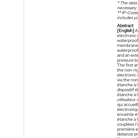
*
The data 
necessary.
**
IP-Coster
includes yo
Abstract
[English]
A
electronic 
waterproof 
membrane is
waterproof
and an exte
pressure ba
The first a
the non-ri
electronic 
via the no
étanche à l
dispositif 
étanche à 
utilisateur
qui accuei
électroniqu
enceinte ét
étanche à 
couplées l'
première en
distance pr