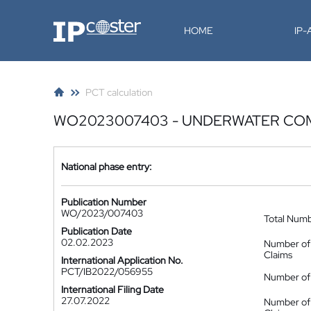
IP-Coster
HOME
IP
PCT calculation
WO2023007403 - UNDERWATER COM
National phase entry:
Publication Number
WO/2023/007403
Total Num
Publication Date
02.02.2023
Number of
Claims
International Application No.
PCT/IB2022/056955
Number of 
International Filing Date
27.07.2022
Number of