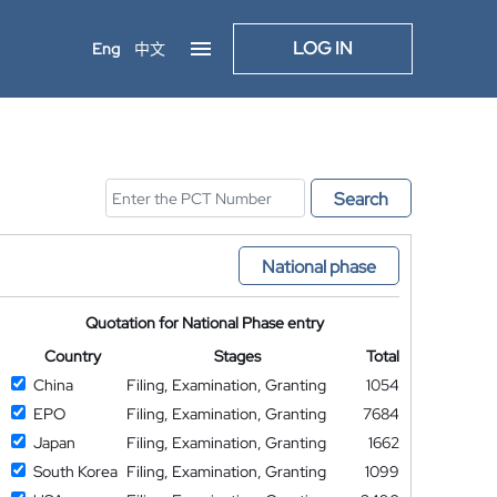
LOG IN
Eng
中文
Search
National phase
Quotation for National Phase entry
Country
Stages
Total
China
Filing, Examination, Granting
1054
EPO
Filing, Examination, Granting
7684
Japan
Filing, Examination, Granting
1662
South Korea
Filing, Examination, Granting
1099