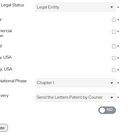
 Legal Status
Legal Entity
*
y
*
ercial
*
on
ty
*
ty, USA
*
ty, USA
*
 National Phase
Chapter I
*
ivery
Send the Letters Patent by Courier
*
ate