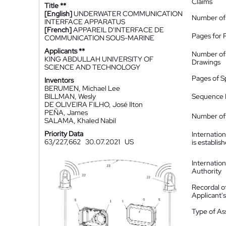
Claims
Title **
[English]
UNDERWATER COMMUNICATION
Number of
INTERFACE APPARATUS
[French]
APPAREIL D'INTERFACE DE
Pages for 
COMMUNICATION SOUS-MARINE
Applicants **
Number of
KING ABDULLAH UNIVERSITY OF
Drawings
SCIENCE AND TECHNOLOGY
Pages of S
Inventors
BERUMEN, Michael Lee
BILLMAN, Wesly
Sequence L
DE OLIVEIRA FILHO, José Ilton
PEÑA, James
Number of 
SALAMA, Khaled Nabil
Priority Data
Internatio
63/227,662
30.07.2021
US
is establis
Internatio
Authority
Recordal o
Applicant
Type of A