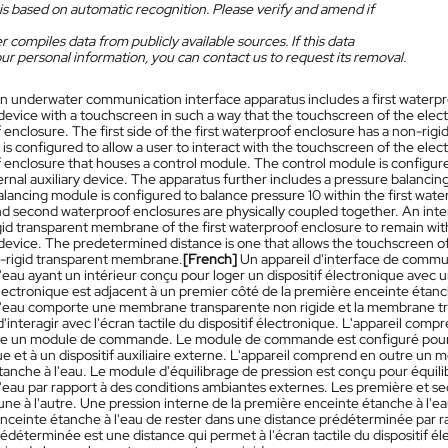
is based on automatic recognition. Please verify and amend if
 compiles data from publicly available sources. If this data
ur personal information, you can contact us to request its removal.
n underwater communication interface apparatus includes a first waterpr
device with a touchscreen in such a way that the touchscreen of the electron
enclosure. The first side of the first waterproof enclosure has a non-ri
 configured to allow a user to interact with the touchscreen of the elec
 enclosure that houses a control module. The control module is configure
rnal auxiliary device. The apparatus further includes a pressure balanci
lancing module is configured to balance pressure 10 within the first wate
nd second waterproof enclosures are physically coupled together. An inte
gid transparent membrane of the first waterproof enclosure to remain wit
device. The predetermined distance is one that allows the touchscreen of 
n-rigid transparent membrane.
[French]
Un appareil d'interface de comm
'eau ayant un intérieur conçu pour loger un dispositif électronique avec un 
électronique est adjacent à un premier côté de la première enceinte étanc
l'eau comporte une membrane transparente non rigide et la membrane tr
 d'interagir avec l'écran tactile du dispositif électronique. L'appareil 
lle un module de commande. Le module de commande est configuré pour ê
e et à un dispositif auxiliaire externe. L'appareil comprend en outre un 
anche à l'eau. Le module d'équilibrage de pression est conçu pour équilibr
l'eau par rapport à des conditions ambiantes externes. Les première et 
une à l'autre. Une pression interne de la première enceinte étanche à l'
ceinte étanche à l'eau de rester dans une distance prédéterminée par rapp
édéterminée est une distance qui permet à l'écran tactile du dispositif éle