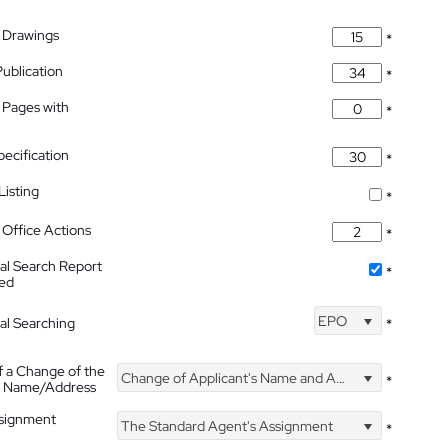
 Drawings
*
Publication
*
 Pages with
*
pecification
*
isting
*
Office Actions
*
nal Search Report
*
hed
EPO
nal Searching
*
f a Change of the
Change of Applicant's Name and Address
*
's Name/Address
ssignment
The Standard Agent's Assignment
*