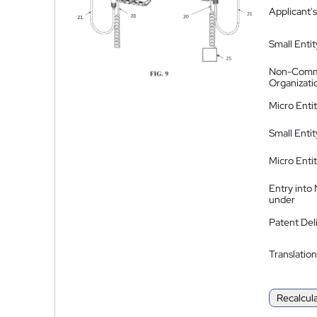
Applicant's
Small Entit
Non-Comm
Organizati
Micro Enti
Small Enti
Micro Enti
Entry into
under
Patent Del
Translation
Recalcul