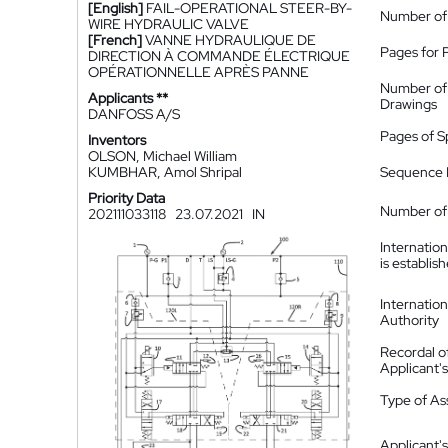
[English]
FAIL-OPERATIONAL STEER-BY-
Number of
WIRE HYDRAULIC VALVE
[French]
VANNE HYDRAULIQUE DE
Pages for 
DIRECTION À COMMANDE ÉLECTRIQUE
OPÉRATIONNELLE APRÈS PANNE
Number of
Applicants **
Drawings
DANFOSS A/S
Pages of S
Inventors
OLSON, Michael William
KUMBHAR, Amol Shripal
Sequence L
Priority Data
Number of 
202111033118
23.07.2021
IN
Internatio
is establis
Internatio
Authority
Recordal o
Applicant
Type of A
Applicant's