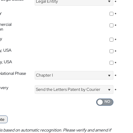
Legal Entity
*
y
*
ercial
*
on
ty
*
ty, USA
*
ty, USA
*
 National Phase
Chapter I
*
ivery
Send the Letters Patent by Courier
*
ate
is based on automatic recognition. Please verify and amend if