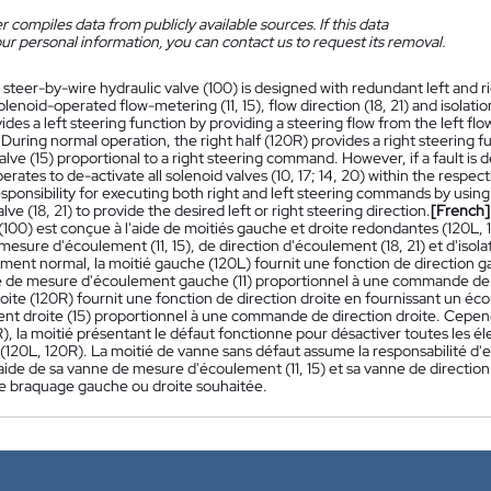
 compiles data from publicly available sources. If this data
ur personal information, you can contact us to request its removal.
 steer-by-wire hydraulic valve (100) is designed with redundant left and r
olenoid-operated flow-metering (11, 15), flow direction (18, 21) and isolatio
ides a left steering function by providing a steering flow from the left flo
ring normal operation, the right half (120R) provides a right steering fu
lve (15) proportional to a right steering command. However, if a fault is d
perates to de-activate all solenoid valves (10, 17; 14, 20) within the respec
ponsibility for executing both right and left steering commands by using i
alve (18, 21) to provide the desired left or right steering direction.
[French]
 (100) est conçue à l'aide de moitiés gauche et droite redondantes (120L
esure d'écoulement (11, 15), de direction d'écoulement (18, 21) et d'isola
ment normal, la moitié gauche (120L) fournit une fonction de direction g
e de mesure d'écoulement gauche (11) proportionnel à une commande de 
roite (120R) fournit une fonction de direction droite en fournissant un é
nt droite (15) proportionnel à une commande de direction droite. Cependa
), la moitié présentant le défaut fonctionne pour désactiver toutes les élec
(120L, 120R). La moitié de vanne sans défaut assume la responsabilité d'
aide de sa vanne de mesure d'écoulement (11, 15) et sa vanne de direction 
de braquage gauche ou droite souhaitée.