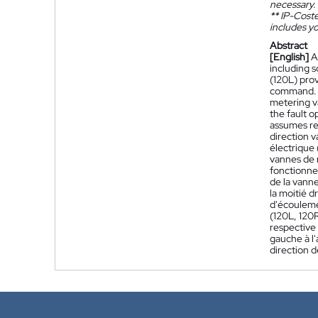
necessary.
**
IP-Coster
includes yo
Abstract
[English]
A
including s
(120L) prov
command. Du
metering va
the fault o
assumes res
direction v
électrique
vannes de m
fonctionne
de la vann
la moitié d
d'écouleme
(120L, 120R
respective 
gauche à l'
direction 