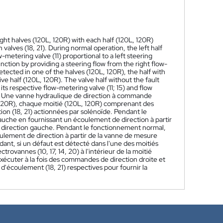
ight halves (120L, 120R) with each half (120L, 120R)
n valves (18, 21). During normal operation, the left half
w-metering valve (11) proportional to a left steering
nction by providing a steering flow from the right flow-
etected in one of the halves (120L, 120R), the half with
tive half (120L, 120R). The valve half without the fault
ts respective flow-metering valve (11; 15) and flow
Une vanne hydraulique de direction à commande
, 120R), chaque moitié (120L, 120R) comprenant des
tion (18, 21) actionnées par solénoïde. Pendant le
auche en fournissant un écoulement de direction à partir
direction gauche. Pendant le fonctionnement normal,
coulement de direction à partir de la vanne de mesure
nt, si un défaut est détecté dans l'une des moitiés
trovannes (10, 17, 14, 20) à l'intérieur de la moitié
exécuter à la fois des commandes de direction droite et
d'écoulement (18, 21) respectives pour fournir la