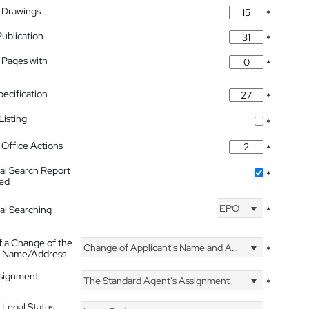
 Drawings
*
Publication
*
 Pages with
*
pecification
*
isting
*
Office Actions
*
nal Search Report
*
hed
EPO
nal Searching
*
f a Change of the
Change of Applicant's Name and Address
*
's Name/Address
ssignment
The Standard Agent's Assignment
*
 Legal Status