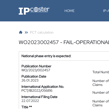
IP-Coster
HOME
IP
PCT calculation
WO2023002457 - FAIL-OPERATIONA
National phase entry is expected:
Publication Number
WO/2023/002457
Total Num
Publication Date
26.01.2023
Number of
Claims
International Application No.
PCT/IB2022/056816
Number of 
International Filing Date
22.07.2022
Number of
Claims
Title **