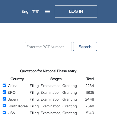
LOG IN
Eng
中文
Search
Quotation for National Phase entry
Country
Stages
Total
China
Filing, Examination, Granting
2234
EPO
Filing, Examination, Granting
11836
Japan
Filing, Examination, Granting
2448
South Korea
Filing, Examination, Granting
2548
USA
Filing, Examination, Granting
5140