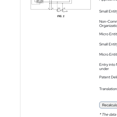
Small Entit
Non-Comm
Organizati
Micro Enti
Small Enti
Micro Enti
Entry into
under
Patent Del
Translation
Recalcul
*
The data 