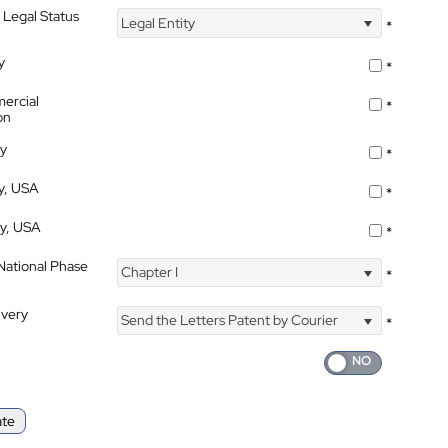
 Legal Status
Legal Entity
*
y
*
ercial
*
on
ty
*
ty, USA
*
ty, USA
*
 National Phase
Chapter I
*
ivery
Send the Letters Patent by Courier
*
ate