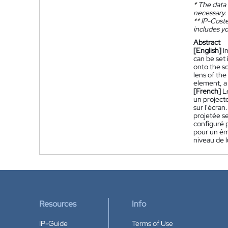
*
The data 
necessary.
**
IP-Coster
includes yo
Abstract
[English]
I
can be set
onto the sc
lens of the
element, a 
[French]
L
un projecte
sur l'écran
projetée se
configuré p
pour un éme
niveau de l
Resources
Info
IP-Guide
Terms of Use