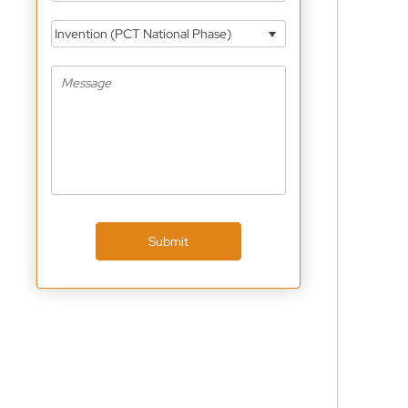
Invention (PCT National Phase)
Submit