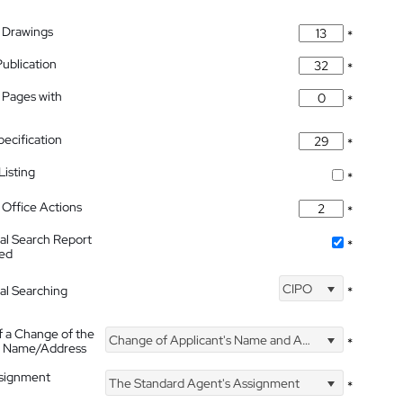
 Drawings
*
Publication
*
 Pages with
*
pecification
*
isting
*
Office Actions
*
nal Search Report
*
hed
CIPO
nal Searching
*
f a Change of the
Change of Applicant's Name and Address
*
's Name/Address
ssignment
The Standard Agent's Assignment
*