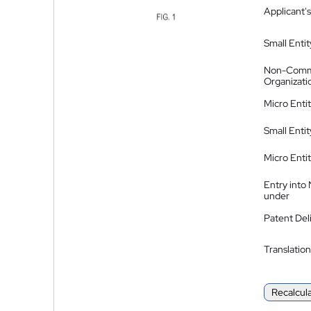
Applicant's
Small Entit
Non-Comm
Organizati
Micro Enti
Small Enti
Micro Enti
Entry into
under
Patent Del
Translation
Recalcul