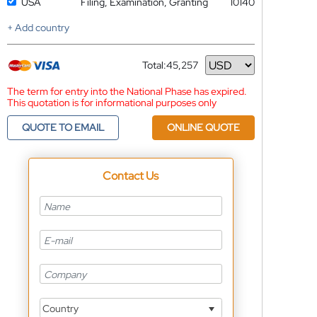
USA
Filing, Examination, Granting
10140
+ Add country
Total:
45,257
Currency
The term for entry into the National Phase has expired.
This quotation is for informational purposes only
QUOTE TO EMAIL
ONLINE QUOTE
Contact Us
Country