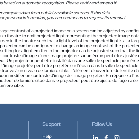
is based on automatic recognition. Please verify and amend if
 compiles data from publicly available sources. If this data
ur personal information, you can contact us to request its removal.
mage contrast of a projected image on a screen can be adjusted by configu
 in a theatre to emit projected light representing the projected image on
reen in the theatre such that a light level of the projected light is at a tar
 projector can be configured to change an image contrast of the projected
setting for a light emitter in the projector can be adjusted such that the ligh
e contraste d'image d'une image projetée sur un écran peut être ajustée 
ur. Un projecteur peut être installé dans une salle de spectacle pour ém
. L'image projetée peut être projetée sur l'écran dans la salle de spectacl
 trouve à un niveau de lumière cible. L'élément d'ouverture de lentille da
our modifier un contraste d'image de l'image projetée. En réponse à l'ins
tteur de lumière situé dans le projecteur peut être ajusté de façon à ce 
umière cible.
Support
Follow Us
Help