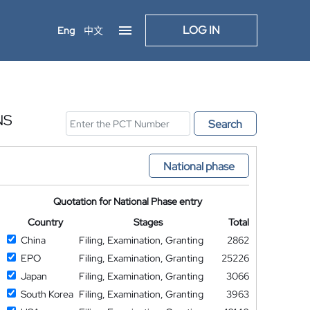
LOG IN
Eng
中文
NS
Search
National phase
Quotation for National Phase entry
Country
Stages
Total
China
Filing, Examination, Granting
2862
EPO
Filing, Examination, Granting
25226
Japan
Filing, Examination, Granting
3066
South Korea
Filing, Examination, Granting
3963