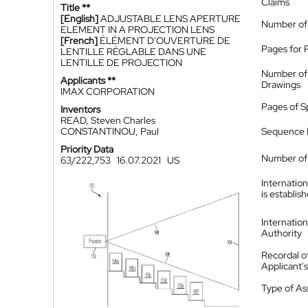
Claims
Title **
[English]
ADJUSTABLE LENS APERTURE
Number of
ELEMENT IN A PROJECTION LENS
[French]
ÉLÉMENT D'OUVERTURE DE
Pages for 
LENTILLE RÉGLABLE DANS UNE
LENTILLE DE PROJECTION
Number of
Applicants **
Drawings
IMAX CORPORATION
Pages of S
Inventors
READ, Steven Charles
CONSTANTINOU, Paul
Sequence L
Priority Data
Number of 
63/222,753
16.07.2021
US
Internatio
is establis
Internatio
Authority
Recordal o
Applicant
Type of A