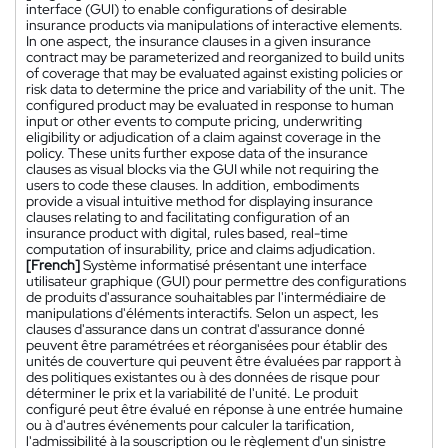
interface (GUI) to enable configurations of desirable
insurance products via manipulations of interactive elements.
In one aspect, the insurance clauses in a given insurance
contract may be parameterized and reorganized to build units
of coverage that may be evaluated against existing policies or
risk data to determine the price and variability of the unit. The
configured product may be evaluated in response to human
input or other events to compute pricing, underwriting
eligibility or adjudication of a claim against coverage in the
policy. These units further expose data of the insurance
clauses as visual blocks via the GUI while not requiring the
users to code these clauses. In addition, embodiments
provide a visual intuitive method for displaying insurance
clauses relating to and facilitating configuration of an
insurance product with digital, rules based, real-time
computation of insurability, price and claims adjudication.
[French]
Système informatisé présentant une interface
utilisateur graphique (GUI) pour permettre des configurations
de produits d'assurance souhaitables par l'intermédiaire de
manipulations d'éléments interactifs. Selon un aspect, les
clauses d'assurance dans un contrat d'assurance donné
peuvent être paramétrées et réorganisées pour établir des
unités de couverture qui peuvent être évaluées par rapport à
des politiques existantes ou à des données de risque pour
déterminer le prix et la variabilité de l'unité. Le produit
configuré peut être évalué en réponse à une entrée humaine
ou à d'autres événements pour calculer la tarification,
l'admissibilité à la souscription ou le règlement d'un sinistre