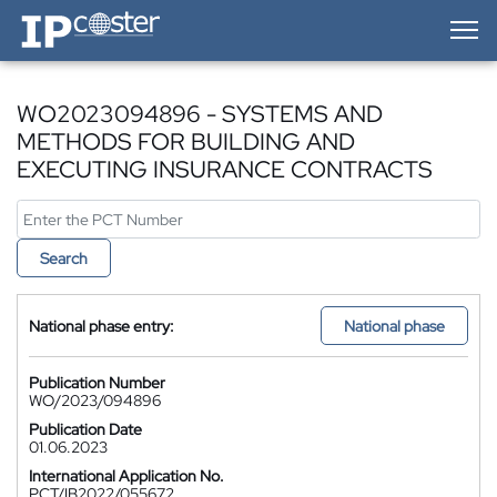
IP-Coster — Home
WO2023094896 - SYSTEMS AND
METHODS FOR BUILDING AND
EXECUTING INSURANCE CONTRACTS
Search
National phase entry:
National phase
Publication Number
WO/2023/094896
Publication Date
01.06.2023
International Application No.
PCT/IB2022/055672