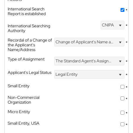
International Search
*
Report is established
CNIPA
International Searching
*
Authority
Recordal of a Change of
Change of Applicant's Name and Address
*
the Applicant's
Name/Address
Type of Assignment
The Standard Agent's Assignment
*
Applicant's Legal Status
Legal Entity
*
Small Entity
*
Non-Commercial
*
Organization
Micro Entity
*
Small Entity, USA
*