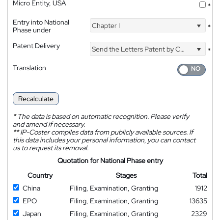
Micro Entity, USA
*
Entry into National
Chapter I
*
Phase under
Patent Delivery
Send the Letters Patent by Courier
*
Translation
Recalculate
*
The data is based on automatic recognition. Please verify
and amend if necessary.
**
IP-Coster compiles data from publicly available sources. If
this data includes your personal information, you can contact
us to request its removal.
Quotation for National Phase entry
Country
Stages
Total
China
Filing, Examination, Granting
1912
EPO
Filing, Examination, Granting
13635
Japan
Filing, Examination, Granting
2329