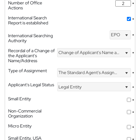
Number of Office
*
Actions
International Search
*
Report is established
EPO
International Searching
*
Authority
Recordal of a Change of
Change of Applicant's Name and Address
*
the Applicant's
Name/Address
Type of Assignment
The Standard Agent's Assignment
*
Applicant's Legal Status
Legal Entity
*
Small Entity
*
Non-Commercial
*
Organization
Micro Entity
*
Small Entity, USA