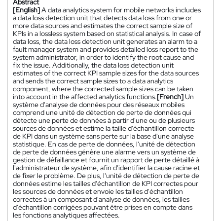
Abstract
[English]
A data analytics system for mobile networks includes
a data loss detection unit that detects data loss from one or
more data sources and estimates the correct sample size of
KPIs in a lossless system based on statistical analysis. In case of
data loss, the data loss detection unit generates an alarm to a
fault manager system and provides detailed loss report to the
system administrator, in order to identify the root cause and
fix the issue. Additionally, the data loss detection unit
estimates of the correct KPI sample sizes for the data sources
and sends the correct sample sizes to a data analytics
component, where the corrected sample sizes can be taken
into account in the affected analytics functions.
[French]
Un
système d'analyse de données pour des réseaux mobiles
comprend une unité de détection de perte de données qui
détecte une perte de données à partir d'une ou de plusieurs
sources de données et estime la taille d'échantillon correcte
de KPI dans un système sans perte sur la base d'une analyse
statistique. En cas de perte de données, l'unité de détection
de perte de données génère une alarme vers un système de
gestion de défaillance et fournit un rapport de perte détaillé à
l'administrateur de système, afin d'identifier la cause racine et
de fixer le problème. De plus, l'unité de détection de perte de
données estime les tailles d'échantillon de KPI correctes pour
les sources de données et envoie les tailles d'échantillon
correctes à un composant d'analyse de données, les tailles
d'échantillon corrigées pouvant être prises en compte dans
les fonctions analytiques affectées.