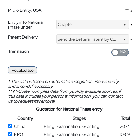
*
Micro Entity, USA
*
Entry into National
Chapter I
*
Phase under
Patent Delivery
Send the Letters Patent by Courier
*
Translation
Recalculate
*
The data is based on automatic recognition. Please verify
and amend if necessary.
**
IP-Coster compiles data from publicly available sources. If
this data includes your personal information, you can contact
us to request its removal.
Quotation for National Phase entry
Country
Stages
Total
China
Filing, Examination, Granting
2074
EPO
Filing, Examination, Granting
10319