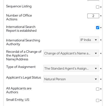
Sequence Listing
*
Number of Office
*
Actions
International Search
*
Report is established
IP India
International Searching
*
Authority
Recordal of a Change of
Change of Applicant's Name and Address
*
the Applicant's
Name/Address
Type of Assignment
The Standard Agent's Assignment
*
Applicant's Legal Status
Natural Person
*
All Applicants are
*
Authors
Small Entity, US
*