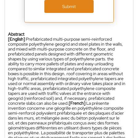
Submit
Abstract
[English]
Prefabricated multi-purpose semi-reinforced
composite polyethylene geogrid and steel plates in the walls,
and mixed with multi-purpose concrete on the floor, and
prefabricated panels designed with different geometric
shapes by using various types of polyethylene parts. the
ability to carry more pallets of plates and easy unloading
compared to similar integrated and prefabricated concrete
boxes is possible in this design. roof covering in areas without
high traffic, prefabricated integrated polyethylene tapers are
used or normal assembly with ordinary valve takes place and in
high-traffic areas, prefabricated polyethylene composite
tapers are used with traffic valves at the entrance with
geogrid (reinforced soil) and, if necessary, prefabricated
concrete slabs can also be used.
[French]
La présente
invention concerne une géogrille en polyéthylène composite
semi-renforcé polyvalent préfabriquée et des plaques d'acier
dans les murs, et mélangée avec du béton polyvalent sur le
sol, et des panneaux préfabriqués conçus avec des formes
géométriques différentes en utilisant divers types de pièces
en polyéthylène. La possibilité de transporter plus de palettes
de plaques et un déchargement facile par rapport à des boîtes