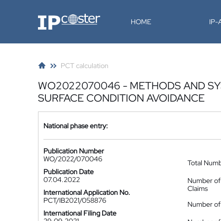
IP-Coster
HOME
IP
PCT calculation
WO2022070046 - METHODS AND SY
SURFACE CONDITION AVOIDANCE
National phase entry:
Publication Number
WO/2022/070046
Total Num
Publication Date
07.04.2022
Number of
Claims
International Application No.
PCT/IB2021/058876
Number of 
International Filing Date