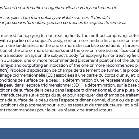
is based on automatic recognition. Please verify and amend if
 compiles data from publicly available sources. If this data
ur personal information, you can contact us to request its removal.
 method for applying tumor treating fields, the method comprising: det
with a portion of a subject's body, one or more landmarks and one or mor
 or more landmarks and the one or more skin surface conditions in three
ion of the one or more landmarks and the one or more skin surface conditi
 transducer arrays on the subject's body for applying tumor treating fie
 in 3D space, one or more recommended placement positions of the plural
 arrays; and outputting an indication of the one or more recommended p
nch]
Procédé d'application de champs de traitement de tumeur, le procéd
image bidimensionnelle (2D) associées à une partie du corps d'un sujet, d
onditions de surface de la peau ; la détermination d'une représentation d
la peau dans l'espace tridimensionnel (3D) ; la détermination, sur la base 
itions de surface de la peau dans l'espace tridimensionnel, d'une plurali
transducteurs sur le corps du sujet pour appliquer des champs de traiteme
ions de surface de la peau dans l'espace tridimensionnel, d'une ou de pl
e positions de placement pour le ou les réseaux de transducteurs ; et la dé
nt recommandées pour le ou les réseaux de transducteurs.