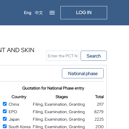
LOG IN
Eng
中文
T AND SKIN
Search
National phase
Quotation for National Phase entry
Country
Stages
Total
China
Filing, Examination, Granting
2117
EPO
Filing, Examination, Granting
8279
Japan
Filing, Examination, Granting
2225
South Korea
Filing, Examination, Granting
2130