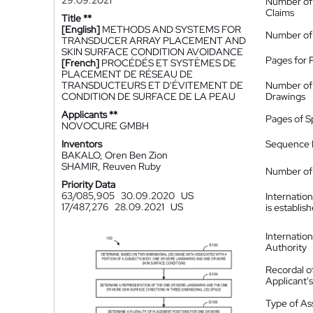
29.09.2021
Number of
Claims
Title **
[English]
METHODS AND SYSTEMS FOR
Number of
TRANSDUCER ARRAY PLACEMENT AND
SKIN SURFACE CONDITION AVOIDANCE
Pages for 
[French]
PROCÉDÉS ET SYSTÈMES DE
PLACEMENT DE RÉSEAU DE
TRANSDUCTEURS ET D'ÉVITEMENT DE
Number of
CONDITION DE SURFACE DE LA PEAU
Drawings
Applicants **
Pages of S
NOVOCURE GMBH
Inventors
Sequence L
BAKALO, Oren Ben Zion
SHAMIR, Reuven Ruby
Number of 
Priority Data
63/085,905
30.09.2020
US
Internatio
17/487,276
28.09.2021
US
is establis
Internatio
Authority
Recordal o
Applicant
Type of A