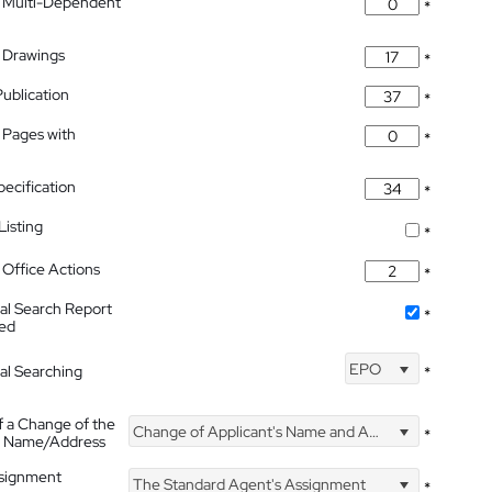
 Multi-Dependent
*
 Drawings
*
Publication
*
 Pages with
*
pecification
*
isting
*
Office Actions
*
nal Search Report
*
hed
EPO
nal Searching
*
f a Change of the
Change of Applicant's Name and Address
*
's Name/Address
ssignment
The Standard Agent's Assignment
*