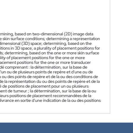
ermining, based on two-dimensional (2D) image data
e skin surface conditions; determining a representation
-dimensional (3D) space; determining, based on the
ons in 3D space, a plurality of placement positions for
lds; determining, based on the one or more skin surface
ity of placement positions for the one or more
lacement positions for the one or more transducer
é comprenant : la détermination, sur la base de
'un ou de plusieurs points de repère et d'une ou de
u ou des points de repère et de la ou des conditions de
de la représentation du ou des points de repère et de la
té de positions de placement pour un ou plusieurs
nt de tumeur ; la détermination, sur la base de la ou
usieurs positions de placement recommandées de la
livrance en sortie d'une indication de la ou des positions