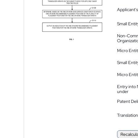
Applicant's
Small Entit
Non-Comm
Organizati
Micro Enti
Small Enti
Micro Enti
Entry into
under
Patent Del
Translation
Recalcul