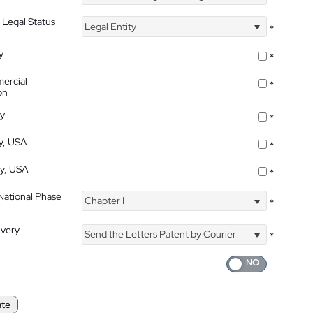
 Legal Status
Legal Entity
*
y
*
ercial
*
on
ty
*
ty, USA
*
ty, USA
*
 National Phase
Chapter I
*
ivery
Send the Letters Patent by Courier
*
ate