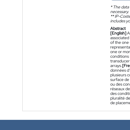
*
The data 
necessary.
**
IP-Coster
includes yo
Abstract
[English]
A
associated 
of the one
representat
one or more
conditions
transducer
arrays.
[Fre
données d'
plusieurs c
surface de 
ou des cond
réseaux de 
des condit
pluralité d
de placeme