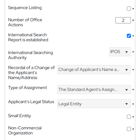
Sequence Listing
*
Number of Office
*
Actions
International Search
*
Report is established
IPOS
International Searching
*
Authority
Recordal of a Change of
Change of Applicant's Name and Address
*
the Applicant's
Name/Address
Type of Assignment
The Standard Agent's Assignment
*
Applicant's Legal Status
Legal Entity
*
Small Entity
*
Non-Commercial
*
Organization