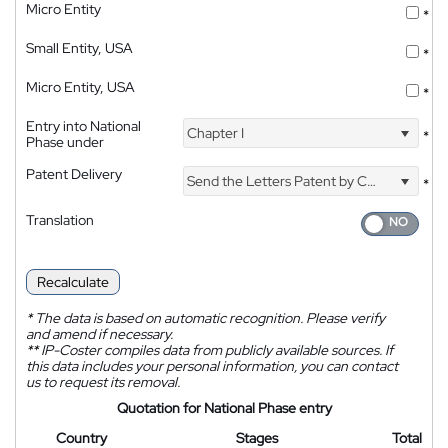
Micro Entity
*
Small Entity, USA
*
Micro Entity, USA
*
Entry into National
Chapter I
*
Phase under
Patent Delivery
Send the Letters Patent by Courier
*
Translation
Recalculate
*
The data is based on automatic recognition. Please verify
and amend if necessary.
**
IP-Coster compiles data from publicly available sources. If
this data includes your personal information, you can contact
us to request its removal.
Quotation for National Phase entry
Country
Stages
Total