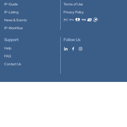
IP-Guide
Terms of Use
IP-Listing
Privacy Policy
News & Events
Accepted payment methods
IP-Workflow
Support
Follow Us
Help
FAQ
Contact Us
Download our App
Google Play
Apple Store
IP-Coster © 2010-2026
All rights reserved.