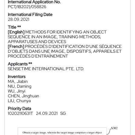
International Application No.
PCT/IB2021/058826
International Filing Date
28.09.2021
Title **
[English]
METHODS FOR IDENTIFYING AN OBJECT
SEQUENCE IN AN IMAGE, TRAINING METHODS,
APPARATUSES AND DEVICES
[French]
PROCÉDÉS D'IDENTIFICATION D'UNE SÉQUENCE
D'OBJETS DANS UNE IMAGE, DISPOSITIFS, APPAREILS ET
PROCÉDÉS D'ENTRAÎNEMENT
Applicants **
SENSETIME INTERNATIONAL PTE. LTD.
Inventors
MA, Jiabin
NIU, Daming
WU, Jinyi
CHEN, Jinghuan
LIU, Chunya
Priority Data
10202110631T
24.09.2021
SG