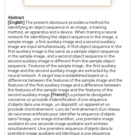
Abstract
[English]
The present disclosure provides a method for
identifying an object sequence in an image, a training
method, an apparatus and a device. When training a neural
network for identifying the object sequence in the image, a
sample image, a first auxiliary image and a second auxiliary
image are input simultaneously. A first object sequence in the
first auxiliary image is the same as a sample object sequence
in the sample image, and a second object sequence in the
second auxiliary image is different from the sample object
sequence. Features of the sample image, the first auxiliary
image and the second auxiliary image are extracted by the
neural network. A target loss is established based on a
difference between the features of the sample image and the
features of the first auxiliary image and a difference between
the features of the sample image and the features of the
second auxiliary image.
[French]
La présente divulgation
concerne un procédé d'identification d'une séquence
d'objets dans une image, un dispositif, un appareil et un
procédé d'entraînement. Lors de l’entraînement d'un réseau
de neurones artificiels pour identifier la séquence d'objets
dans l'image, une image échantillon, une première image
auxiliaire et une seconde image auxiliaire sont entrées
simultanément. Une première séquence d'objets dans la
première image auxiliaire est identique à une séquence