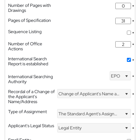
Number of Pages with
*
Drawings
Pages of Specification
*
Sequence Listing
*
Number of Office
*
Actions
International Search
*
Report is established
EPO
International Searching
*
Authority
Recordal of a Change of
Change of Applicant's Name and Address
*
the Applicant's
Name/Address
Type of Assignment
The Standard Agent's Assignment
*
Applicant's Legal Status
Legal Entity
*
Small Entity