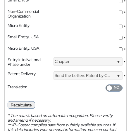
*
Non-Commercial
*
Organization
Micro Entity
*
Small Entity, USA
*
Micro Entity, USA
*
Entry into National
Chapter I
*
Phase under
Patent Delivery
Send the Letters Patent by Courier
*
Translation
Recalculate
*
The data is based on automatic recognition. Please verify
and amend if necessary.
**
IP-Coster compiles data from publicly available sources. If
this data includes your personal information, you can contact