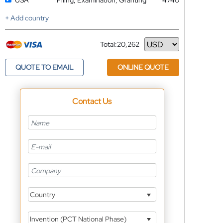
USA
Filing, Examination, Granting
4740
+ Add country
Total:
20,262
Currency
QUOTE TO EMAIL
ONLINE QUOTE
Contact Us
Country
Invention (PCT National Phase)