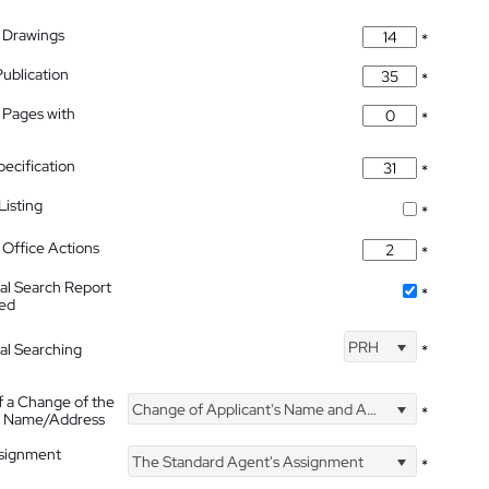
 Drawings
*
Publication
*
 Pages with
*
pecification
*
isting
*
Office Actions
*
nal Search Report
*
hed
PRH
nal Searching
*
f a Change of the
Change of Applicant's Name and Address
*
's Name/Address
ssignment
The Standard Agent's Assignment
*