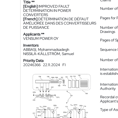
Claims
Title **
[English]
IMPROVED FAULT
Number of
DETERMINATION IN POWER
CONVERTERS
Pages for 
[French]
DÉTERMINATION DE DÉFAUT
AMÉLIORÉE DANS DES CONVERTISSEURS
DE PUISSANCE
Number of
Drawings
Applicants **
VENSUM POWER OY
Pages of S
Inventors
ABBASI, Mohammadsadegh
Sequence L
NISSILÄ-KÄLLSTRÖM, Samuel
Number of 
Priority Data
20246366
22.11.2024
FI
Internatio
is establis
Internatio
Authority
Recordal o
Applicant
Type of A