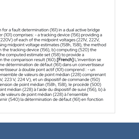
r a fault determination (161) in a dual active bridge
 (101) comprises: - a tracking device (156) providing a
(220V) of each of the midpoint voltages (221V, 222V,
sing midpoint voltage estimates (158h, 158l), the method
h the tracking device (156), b) computing (520) the
the computed estimate set (158) to provide a
on the comparison result (160).
[French]
L'invention se
ne détermination de défaut (161) dans un convertisseur
rtisseur à double pont actif (101) comprend : - un
 l'ensemble de valeurs de point médian (228) comprenant
V, 223 V, 224 V), et un dispositif de commande (150)
ension de point médian (158h, 158l), le procédé (500)
t médian (228) à l'aide du dispositif de suivi (156), b) à
e de valeurs de point médian (228) à l'ensemble
ournir (540) la détermination de défaut (161) en fonction