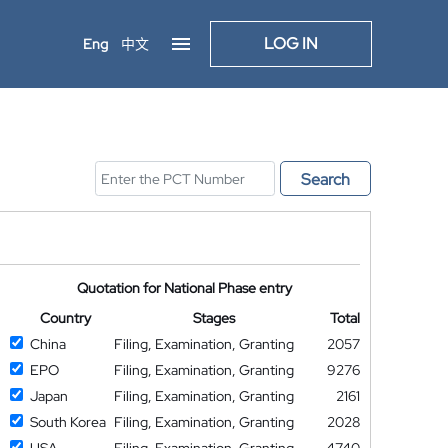
LOG IN
Eng
中文
Search
Quotation for National Phase entry
Country
Stages
Total
China
Filing, Examination, Granting
2057
EPO
Filing, Examination, Granting
9276
Japan
Filing, Examination, Granting
2161
South Korea
Filing, Examination, Granting
2028