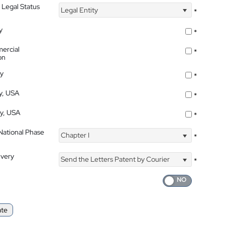
 Legal Status
Legal Entity
*
y
*
ercial
*
on
ty
*
ty, USA
*
ty, USA
*
 National Phase
Chapter I
*
ivery
Send the Letters Patent by Courier
*
ate