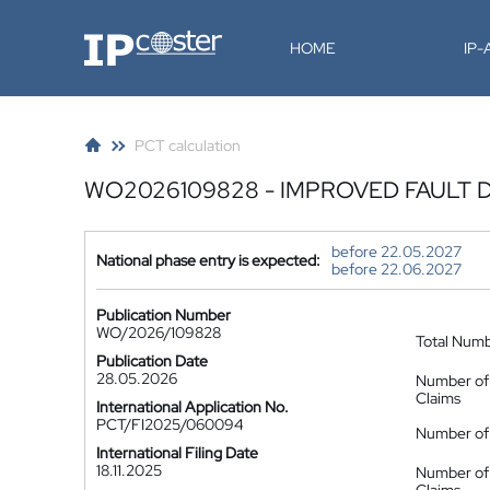
IP-Coster
HOME
IP
PCT calculation
WO2026109828 - IMPROVED FAULT 
before 22.05.2027
National phase entry is expected:
before 22.06.2027
Publication Number
WO/2026/109828
Total Num
Publication Date
28.05.2026
Number of
Claims
International Application No.
PCT/FI2025/060094
Number of 
International Filing Date
18.11.2025
Number of