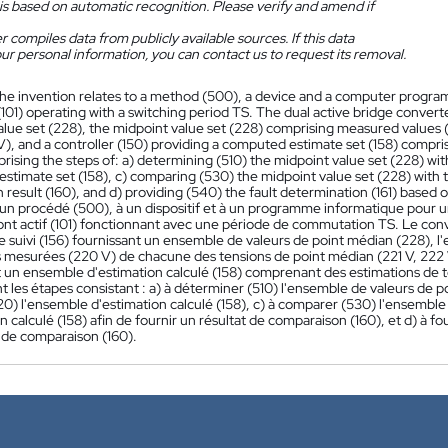
is based on automatic recognition. Please verify and amend if
 compiles data from publicly available sources. If this data
ur personal information, you can contact us to request its removal.
he invention relates to a method (500), a device and a computer program fo
101) operating with a switching period TS. The dual active bridge converter
alue set (228), the midpoint value set (228) comprising measured values 
), and a controller (150) providing a computed estimate set (158) compri
ising the steps of: a) determining (510) the midpoint value set (228) wit
stimate set (158), c) comparing (530) the midpoint value set (228) with 
result (160), and d) providing (540) the fault determination (161) based 
 un procédé (500), à un dispositif et à un programme informatique pour u
ont actif (101) fonctionnant avec une période de commutation TS. Le conve
 de suivi (156) fournissant un ensemble de valeurs de point médian (228),
s mesurées (220 V) de chacune des tensions de point médian (221 V, 222 
t un ensemble d'estimation calculé (158) comprenant des estimations de t
les étapes consistant : a) à déterminer (510) l'ensemble de valeurs de poin
20) l'ensemble d'estimation calculé (158), c) à comparer (530) l'ensembl
n calculé (158) afin de fournir un résultat de comparaison (160), et d) à f
t de comparaison (160).