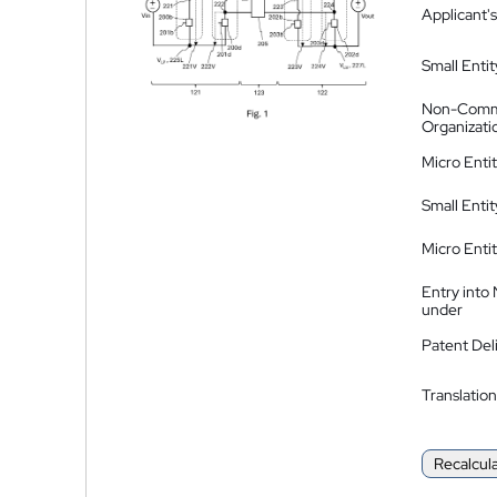
Applicant's
Small Entit
Non-Comm
Organizati
Micro Enti
Small Enti
Micro Enti
Entry into
under
Patent Del
Translation
Recalcul