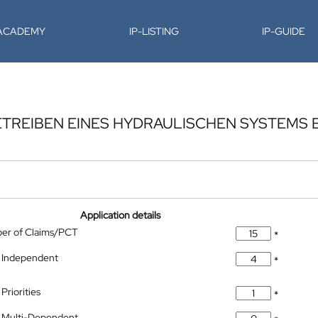
-ACADEMY
IP-LISTING
IP-GUIDE
ETREIBEN EINES HYDRAULISCHEN SYSTEMS 
Application details
ber of Claims/PCT
*
 Independent
*
Priorities
*
 Multi-Dependent