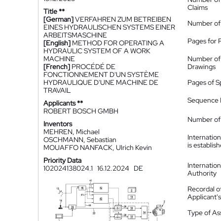
Claims
Title **
[German]
VERFAHREN ZUM BETREIBEN
Number of
EINES HYDRAULISCHEN SYSTEMS EINER
ARBEITSMASCHINE
Pages for 
[English]
METHOD FOR OPERATING A
HYDRAULIC SYSTEM OF A WORK
MACHINE
Number of
[French]
PROCÉDÉ DE
Drawings
FONCTIONNEMENT D'UN SYSTÈME
HYDRAULIQUE D'UNE MACHINE DE
Pages of S
TRAVAIL
Sequence L
Applicants **
ROBERT BOSCH GMBH
Number of 
Inventors
MEHREN, Michael
Internatio
OSCHMANN, Sebastian
is establis
MOUAFFO NANFACK, Ulrich Kevin
Priority Data
Internatio
102024138024.1
16.12.2024
DE
Authority
Recordal o
Applicant
Type of A