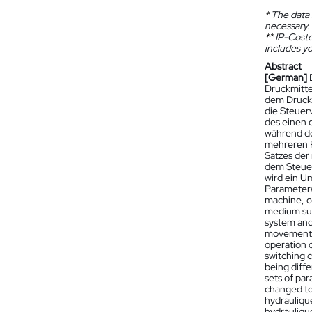
*
The data 
necessary.
**
IP-Coster
includes yo
Abstract
[German]
Druckmitte
dem Druckm
die Steuer
des einen 
während de
mehreren P
Satzes der
dem Steuer
wird ein U
Parameter
machine, c
medium sup
system and/
movements 
operation o
switching c
being diffe
sets of par
changed to
hydrauliqu
hydrauliqu