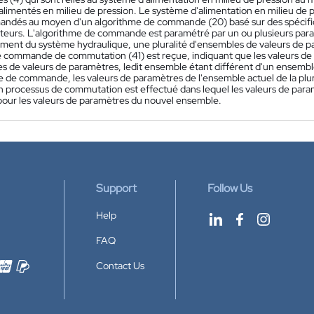
e alimentés en milieu de pression. Le système d'alimentation en milieu 
ndés au moyen d'un algorithme de commande (20) basé sur des spécifi
urs. L'algorithme de commande est paramétré par un ou plusieurs para
ment du système hydraulique, une pluralité d'ensembles de valeurs de pa
 commande de commutation (41) est reçue, indiquant que les valeurs de 
 de valeurs de paramètres, ledit ensemble étant différent d'un ensemble 
me de commande, les valeurs de paramètres de l'ensemble actuel de la plu
 un processus de commutation est effectué dans lequel les valeurs de par
our les valeurs de paramètres du nouvel ensemble.
Support
Follow Us
Help
FAQ
Contact Us