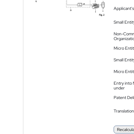
Applicant's
Small Entit
Non-Comm
Organizati
Micro Enti
Small Enti
Micro Enti
Entry into
under
Patent Del
Translation
Recalcul