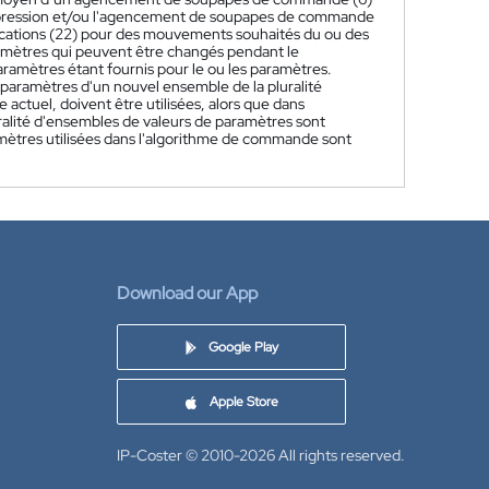
de pression et/ou l'agencement de soupapes de commande
cations (22) pour des mouvements souhaités du ou des
mètres qui peuvent être changés pendant le
ramètres étant fournis pour le ou les paramètres.
paramètres d'un nouvel ensemble de la pluralité
actuel, doivent être utilisées, alors que dans
ralité d'ensembles de valeurs de paramètres sont
amètres utilisées dans l'algorithme de commande sont
Download our App
Google Play
Apple Store
IP-Coster © 2010-2026
All rights reserved.