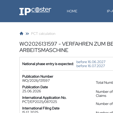
IP-Coster
HOME
IP
PCT calculation
WO2026131597 - VERFAHREN ZUM B
ARBEITSMASCHINE
before 16.06.2027
National phase entry is expected:
before 16.07.2027
Publication Number
WO/2026/131597
Total Num
Publication Date
25.06.2026
Number of
Claims
International Application No.
PCT/EP2025/087025
Number of 
International Filing Date
15.12.2025
Number of