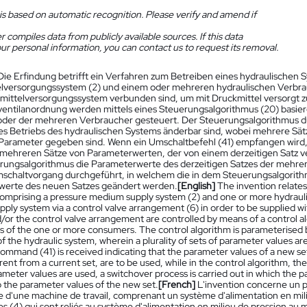
is based on automatic recognition. Please verify and amend if
 compiles data from publicly available sources. If this data
ur personal information, you can contact us to request its removal.
Die Erfindung betrifft ein Verfahren zum Betreiben eines hydraulischen
lversorgungssystem (2) und einem oder mehreren hydraulischen Verbrauc
ittelversorgungssystem verbunden sind, um mit Druckmittel versorgt 
ventilanordnung werden mittels eines Steuerungsalgorithmus (20) bas
oder der mehreren Verbraucher gesteuert. Der Steuerungsalgorithmus d
s Betriebs des hydraulischen Systems änderbar sind, wobei mehrere Sät
arameter gegeben sind. Wenn ein Umschaltbefehl (41) empfangen wird, 
 mehreren Sätze von Parameterwerten, der von einem derzeitigen Satz ve
ungsalgorithmus die Parameterwerte des derzeitigen Satzes der mehr
mschaltvorgang durchgeführt, in welchem die in dem Steuerungsalgorit
werte des neuen Satzes geändert werden.
[English]
The invention relates
omprising a pressure medium supply system (2) and one or more hydraul
ply system via a control valve arrangement (6) in order to be supplied
or the control valve arrangement are controlled by means of a control al
of the one or more consumers. The control algorithm is parameterised 
f the hydraulic system, wherein a plurality of sets of parameter values 
ommand (41) is received indicating that the parameter values of a new set 
rent from a current set, are to be used, while in the control algorithm, the
ameter values are used, a switchover process is carried out in which the 
 the parameter values of the new set.
[French]
L'invention concerne un 
e d'une machine de travail, comprenant un système d'alimentation en mil
es (4) qui sont reliés au système d'alimentation en milieu de pression