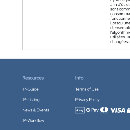
afin d'êtr
sont comma
consommate
fonctionne
Lorsqu'une
d'ensembles
l'algorith
utilisées,
changées p
Resources
Info
IP-Guide
Terms of Use
IP-Listing
Privacy Policy
News & Events
Accepted payment methods
IP-Workflow