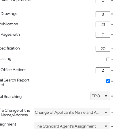
*
 Drawings
*
Publication
*
 Pages with
*
pecification
*
isting
*
Office Actions
*
nal Search Report
*
hed
EPO
nal Searching
*
f a Change of the
Change of Applicant's Name and Address
*
's Name/Address
ssignment
The Standard Agent's Assignment
*