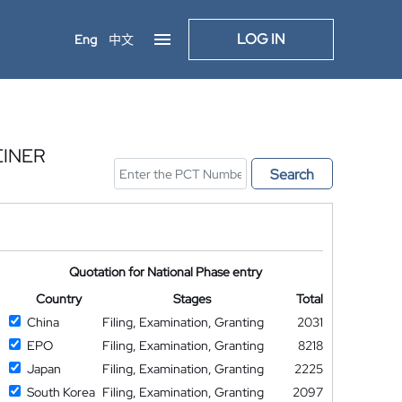
LOG IN
Eng
中文
EINER
Search
Quotation for National Phase entry
Country
Stages
Total
China
Filing, Examination, Granting
2031
EPO
Filing, Examination, Granting
8218
Japan
Filing, Examination, Granting
2225
South Korea
Filing, Examination, Granting
2097