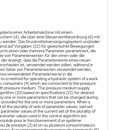
 Systems einer Arbeitsmaschine mit einem
hern (4), die über eine Steuerventilanordnung (6) mit
zu werden. Das Druckmittelversorgungssystem und/oder
ierend auf Vorgaben (22) für gewünschte Bewegungen
urch einen oder mehrere Parameter parametriert, die
ze von Parameterwerten für den einen oder die
der anzeigt, dass die Parameterwerte eines neuen
rschieden ist, verwendet werden sollen, während in
eren Sätze von Parameterwerten verwendet werden,
hmus verwendeten Parameterwerte in die
 to a method for operating a hydraulic system of a work
ic consumers (4) which are connected to the pressure
 with pressure medium. The pressure medium supply
gorithm (20) based on specifications (22) for desired
by one or more parameters that can be changed during
are provided for the one or more parameters. When a
of the plurality of sets of parameter values, said set
 parameter values of the current set of the plurality of
parameter values used in the control algorithm are
procédé pour le fonctionnement d'un système
ieu de pression (2) et un ou plusieurs consommateurs
 au moyen d’un agencement de soupapes de commande (6)