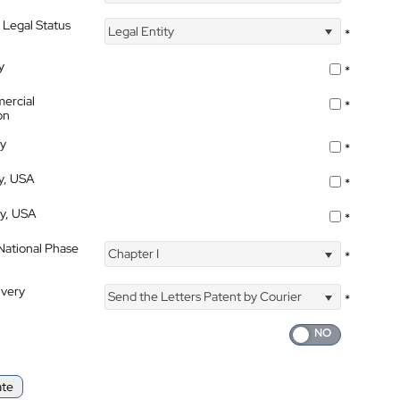
 Legal Status
Legal Entity
*
y
*
ercial
*
on
ty
*
ty, USA
*
ty, USA
*
 National Phase
Chapter I
*
ivery
Send the Letters Patent by Courier
*
ate