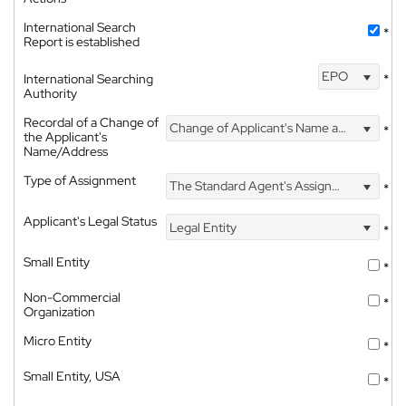
International Search
*
Report is established
EPO
International Searching
*
Authority
Recordal of a Change of
Change of Applicant's Name and Address
*
the Applicant's
Name/Address
Type of Assignment
The Standard Agent's Assignment
*
Applicant's Legal Status
Legal Entity
*
Small Entity
*
Non-Commercial
*
Organization
Micro Entity
*
Small Entity, USA
*