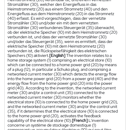
Stromzähler (30), welcher den Energiefluss in das
Heimstromnetz (20) aus einem Stromnetz (40) und den
Energiefluss aus dem Heimstromnetz (20) in das Stromnetz
(40) erfasst. Es wird vorgeschlagen, dass der vernetzte
Stromzähler (30) und/oder ein mit dem vernetzten
Stromzähler (30) verbundenes Steuergerät (35) überwacht,
ob der elektrische Speicher (10) mit dem Heimstromnetz (20)
verbunden ist, und dass der vernetzte Stromzähler (30)
und/oder das Steuergerät (35), wenn es ermittelt, dass der
elektrische Speicher (10) mit dem Heimstromnetz (20)
verbunden ist, die Rückspeisefähigkeit des elektrischen
Speichers (10) aktiviert.
[English]
The invention relates to a
home storage system (1) comprising an electrical store (10)
which can be connected to a home power grid (20) by means
of a plug (12), in particular a Schuko plug, and comprising a
networked current meter (30) which detects the energy flow
into the home power grid (20) from a power grid (40) and the
energy flow from the home power grid (20) into the power
grid (40). According to the invention, the networked current
meter (30) and/or a control unit (35) connected to the
networked current meter (30) monitors whether the
electrical store (10) is connected to the home power grid (20),
and the networked current meter (30) and/or the control unit
(35), if it determines that the electrical store (10) is connected
to the home power grid (20), activates the feedback
capability of the electrical store (10).
[French]
L'invention
concerne un système de stockage domestique (1)
comprenant un accumulateur électrique (10) qui peut être