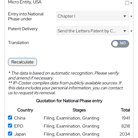
Micro Entity, USA
*
Entry into National
Chapter I
*
Phase under
Patent Delivery
Send the Letters Patent by Courier
*
Translation
Recalculate
*
The data is based on automatic recognition. Please verify
and amend if necessary.
**
IP-Coster compiles data from publicly available sources. If
this data includes your personal information, you can contact
us to request its removal.
Quotation for National Phase entry
Country
Stages
Total
China
Filing, Examination, Granting
1941
EPO
Filing, Examination, Granting
8218
Japan
Filing, Examination, Granting
2034