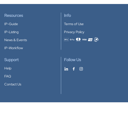
Resources
Info
IP-Guide
Terms of Use
IP-Listing
Privacy Policy
News & Events
Accepted payment methods
IP-Workflow
Support
Follow Us
Help
FAQ
Contact Us
Download our App
Google Play
Apple Store