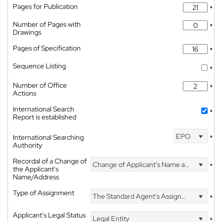
Pages for Publication
*
Number of Pages with
*
Drawings
Pages of Specification
*
Sequence Listing
*
Number of Office
*
Actions
International Search
*
Report is established
EPO
International Searching
*
Authority
Recordal of a Change of
Change of Applicant's Name and Address
*
the Applicant's
Name/Address
Type of Assignment
The Standard Agent's Assignment
*
Applicant's Legal Status
Legal Entity
*