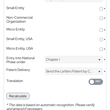
Small Entity
*
Non-Commercial
*
Organization
Micro Entity
*
Small Entity, USA
*
Micro Entity, USA
*
Entry into National
Chapter I
*
Phase under
Patent Delivery
Send the Letters Patent by Courier
*
Translation
Recalculate
*
The data is based on automatic recognition. Please verify
and amend if necessary.