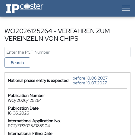
IP-Coster — Home
WO2026125264 - VERFAHREN ZUM
VEREINZELN VON CHIPS
Search
before 10.06.2027
National phase entry is expected:
before 10.07.2027
Publication Number
WO/2026/125264
Publication Date
18.06.2026
International Application No.
PCT/EP2025/085904
International Filing Date