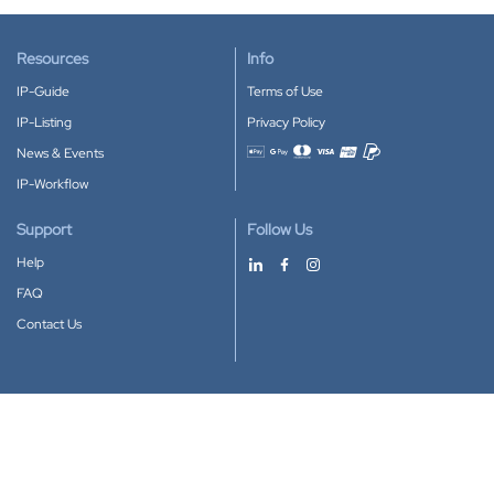
Resources
Info
IP-Guide
Terms of Use
IP-Listing
Privacy Policy
News & Events
Accepted payment methods
IP-Workflow
Support
Follow Us
Help
FAQ
Contact Us
Download our App
Google Play
Apple Store