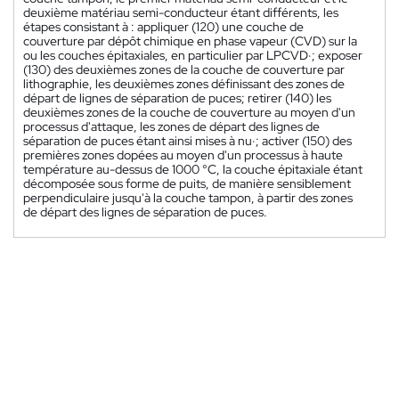
deuxième matériau semi-conducteur étant différents, les
étapes consistant à : appliquer (120) une couche de
couverture par dépôt chimique en phase vapeur (CVD) sur la
ou les couches épitaxiales, en particulier par LPCVD·; exposer
(130) des deuxièmes zones de la couche de couverture par
lithographie, les deuxièmes zones définissant des zones de
départ de lignes de séparation de puces; retirer (140) les
deuxièmes zones de la couche de couverture au moyen d'un
processus d'attaque, les zones de départ des lignes de
séparation de puces étant ainsi mises à nu·; activer (150) des
premières zones dopées au moyen d'un processus à haute
température au-dessus de 1000 °C, la couche épitaxiale étant
décomposée sous forme de puits, de manière sensiblement
perpendiculaire jusqu'à la couche tampon, à partir des zones
de départ des lignes de séparation de puces.