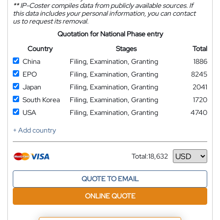
**
IP-Coster compiles data from publicly available sources. If
this data includes your personal information, you can contact
us to request its removal.
Quotation for National Phase entry
Country
Stages
Total
China
Filing, Examination, Granting
1886
EPO
Filing, Examination, Granting
8245
Japan
Filing, Examination, Granting
2041
South Korea
Filing, Examination, Granting
1720
USA
Filing, Examination, Granting
4740
+ Add country
Total:
18,632
Currency
QUOTE TO EMAIL
ONLINE QUOTE