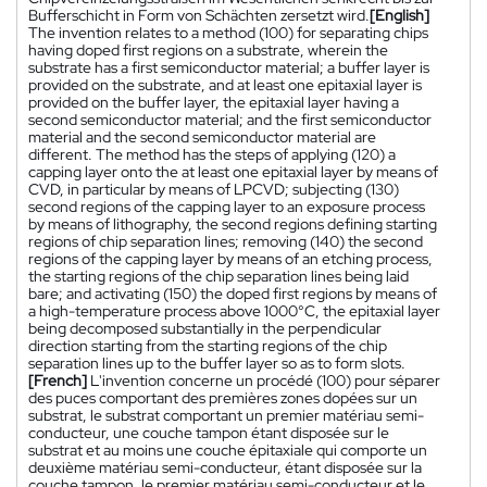
Bufferschicht in Form von Schächten zersetzt wird.
[English]
The invention relates to a method (100) for separating chips
having doped first regions on a substrate, wherein the
substrate has a first semiconductor material; a buffer layer is
provided on the substrate, and at least one epitaxial layer is
provided on the buffer layer, the epitaxial layer having a
second semiconductor material; and the first semiconductor
material and the second semiconductor material are
different. The method has the steps of applying (120) a
capping layer onto the at least one epitaxial layer by means of
CVD, in particular by means of LPCVD; subjecting (130)
second regions of the capping layer to an exposure process
by means of lithography, the second regions defining starting
regions of chip separation lines; removing (140) the second
regions of the capping layer by means of an etching process,
the starting regions of the chip separation lines being laid
bare; and activating (150) the doped first regions by means of
a high-temperature process above 1000°C, the epitaxial layer
being decomposed substantially in the perpendicular
direction starting from the starting regions of the chip
separation lines up to the buffer layer so as to form slots.
[French]
L'invention concerne un procédé (100) pour séparer
des puces comportant des premières zones dopées sur un
substrat, le substrat comportant un premier matériau semi-
conducteur, une couche tampon étant disposée sur le
substrat et au moins une couche épitaxiale qui comporte un
deuxième matériau semi-conducteur, étant disposée sur la
couche tampon, le premier matériau semi-conducteur et le