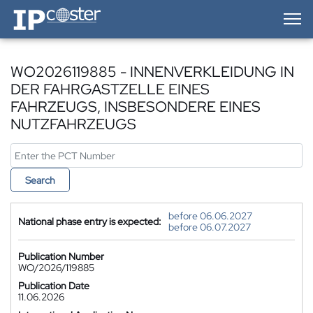
IP-Coster — Home
WO2026119885 - INNENVERKLEIDUNG IN
DER FAHRGASTZELLE EINES
FAHRZEUGS, INSBESONDERE EINES
NUTZFAHRZEUGS
Search
before 06.06.2027
National phase entry is expected:
before 06.07.2027
Publication Number
WO/2026/119885
Publication Date
11.06.2026