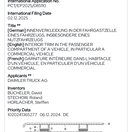
International Application No.
PCT/EP2025/085110
International Filing Date
02.12.2025
Title **
[German]
INNENVERKLEIDUNG IN DER FAHRGASTZELLE
EINES FAHRZEUGS, INSBESONDERE EINES
NUTZFAHRZEUGS
[English]
INTERIOR TRIM IN THE PASSENGER
COMPARTMENT OF A VEHICLE, IN PARTICULAR A
COMMERCIAL VEHICLE
[French]
GARNITURE INTÉRIEURE DANS L'HABITACLE
D'UN VÉHICULE, EN PARTICULIER D'UN VÉHICULE
COMMERCIAL
Applicants **
DAIMLER TRUCK AG
Inventors
BÜCHELER, David
STECHOW, Roland
HORLACHER, Steffen
Priority Data
102024136527.7
06.12.2024
DE