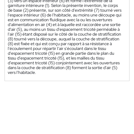
(3) vers un espace intérieur (6) et forme l'extrémité de la
garniture intérieure (1). Selon la présente invention, le corps
de base (2) présente, sur son côté d'extrémité (7) tourné vers
l'espace intérieur (6) de l'habitacle, au moins une découpe qui
est en communication fluidique avec la ou les ouvertures
d'alimentation en air (4) et à laquelle est raccordée une sortie
d'air (5), au moins un tissu d'espacement tricoté perméable à
l'air (15) étant disposé sur le côté de la couche de stratification
(8) tourné vers la découpe, auquel la couche de stratification
(8) est fixée et qui est conçu par rapport à sa résistance à
l'écoulement pour répartir l'air s'écoulant dans le tissu
d'espacement tricoté (15) en grande partie dans le plan du
tissu d'espacement tricoté (15), et les mailles du tissu
d'espacement tricoté (15) conjointement avec les ouvertures
dans la couche de stratification (8) forment la sortie d'air (5)
vers l'habitacle.