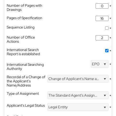
Number of Pages with
*
Drawings
Pages of Specification
*
Sequence Listing
*
Number of Office
*
Actions
International Search
*
Report is established
EPO
International Searching
*
Authority
Recordal of a Change of
Change of Applicant's Name and Address
*
the Applicant's
Name/Address
Type of Assignment
The Standard Agent's Assignment
*
Applicant's Legal Status
Legal Entity
*