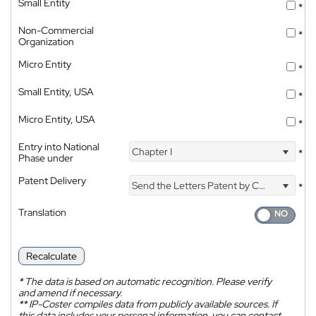
Small Entity
*
Non-Commercial
*
Organization
Micro Entity
*
Small Entity, USA
*
Micro Entity, USA
*
Entry into National
Chapter I
*
Phase under
Patent Delivery
Send the Letters Patent by Courier
*
Translation
Recalculate
*
The data is based on automatic recognition. Please verify
and amend if necessary.
**
IP-Coster compiles data from publicly available sources. If
this data includes your personal information, you can contact