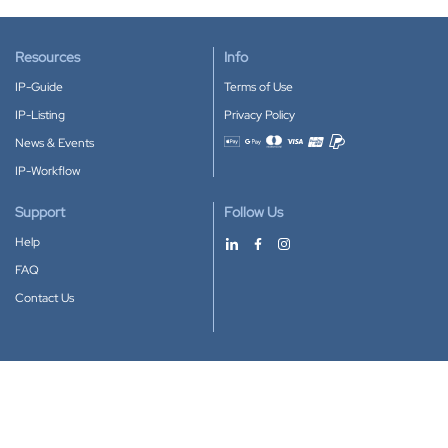
Resources
Info
IP-Guide
Terms of Use
IP-Listing
Privacy Policy
News & Events
Accepted payment methods
IP-Workflow
Support
Follow Us
Help
FAQ
Contact Us
Download our App
Google Play
Apple Store