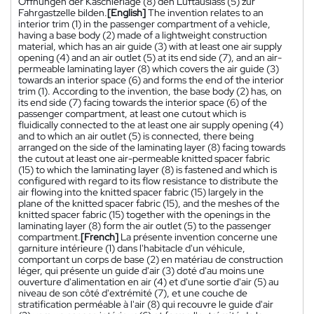
Öffnungen der Kaschierlage (8) den Luftauslass (5) zur
Fahrgastzelle bilden.
[English]
The invention relates to an
interior trim (1) in the passenger compartment of a vehicle,
having a base body (2) made of a lightweight construction
material, which has an air guide (3) with at least one air supply
opening (4) and an air outlet (5) at its end side (7), and an air-
permeable laminating layer (8) which covers the air guide (3)
towards an interior space (6) and forms the end of the interior
trim (1). According to the invention, the base body (2) has, on
its end side (7) facing towards the interior space (6) of the
passenger compartment, at least one cutout which is
fluidically connected to the at least one air supply opening (4)
and to which an air outlet (5) is connected, there being
arranged on the side of the laminating layer (8) facing towards
the cutout at least one air-permeable knitted spacer fabric
(15) to which the laminating layer (8) is fastened and which is
configured with regard to its flow resistance to distribute the
air flowing into the knitted spacer fabric (15) largely in the
plane of the knitted spacer fabric (15), and the meshes of the
knitted spacer fabric (15) together with the openings in the
laminating layer (8) form the air outlet (5) to the passenger
compartment.
[French]
La présente invention concerne une
garniture intérieure (1) dans l'habitacle d'un véhicule,
comportant un corps de base (2) en matériau de construction
léger, qui présente un guide d'air (3) doté d'au moins une
ouverture d'alimentation en air (4) et d'une sortie d'air (5) au
niveau de son côté d'extrémité (7), et une couche de
stratification perméable à l'air (8) qui recouvre le guide d'air