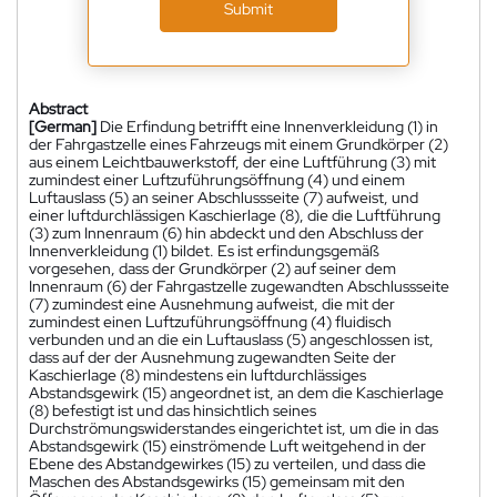
Submit
Abstract
[German]
Die Erfindung betrifft eine Innenverkleidung (1) in
der Fahrgastzelle eines Fahrzeugs mit einem Grundkörper (2)
aus einem Leichtbauwerkstoff, der eine Luftführung (3) mit
zumindest einer Luftzuführungsöffnung (4) und einem
Luftauslass (5) an seiner Abschlussseite (7) aufweist, und
einer luftdurchlässigen Kaschierlage (8), die die Luftführung
(3) zum Innenraum (6) hin abdeckt und den Abschluss der
Innenverkleidung (1) bildet. Es ist erfindungsgemäß
vorgesehen, dass der Grundkörper (2) auf seiner dem
Innenraum (6) der Fahrgastzelle zugewandten Abschlussseite
(7) zumindest eine Ausnehmung aufweist, die mit der
zumindest einen Luftzuführungsöffnung (4) fluidisch
verbunden und an die ein Luftauslass (5) angeschlossen ist,
dass auf der der Ausnehmung zugewandten Seite der
Kaschierlage (8) mindestens ein luftdurchlässiges
Abstandsgewirk (15) angeordnet ist, an dem die Kaschierlage
(8) befestigt ist und das hinsichtlich seines
Durchströmungswiderstandes eingerichtet ist, um die in das
Abstandsgewirk (15) einströmende Luft weitgehend in der
Ebene des Abstandgewirkes (15) zu verteilen, und dass die
Maschen des Abstandsgewirks (15) gemeinsam mit den