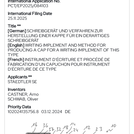
International Application No.
PCT/EP2025/084103
International Filing Date
25.11.2025
Title **
[German]
SCHREIBGERÄT UND VERFAHREN ZUR
HERSTELLUNG EINER KAPPE FÜR EIN DERARTIGES
SCHREIBGERÄT
[English]
WRITING IMPLEMENT AND METHOD FOR
PRODUCING A CAP FOR A WRITING IMPLEMENT OF THIS
TYPE
[French]
INSTRUMENT D'ÉCRITURE ET PROCÉDÉ DE
FABRICATION D'UN CAPUCHON POUR INSTRUMENT
D'ÉCRITURE DE CE TYPE
Applicants **
STAEDTLER SE
Inventors
CASTNER, Arno
SCHWAB, Oliver
Priority Data
102024135756.8
03.12.2024
DE