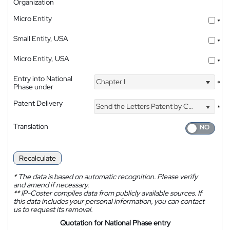
Organization
Micro Entity
*
Small Entity, USA
*
Micro Entity, USA
*
Entry into National
Chapter I
*
Phase under
Patent Delivery
Send the Letters Patent by Courier
*
Translation
Recalculate
*
The data is based on automatic recognition. Please verify
and amend if necessary.
**
IP-Coster compiles data from publicly available sources. If
this data includes your personal information, you can contact
us to request its removal.
Quotation for National Phase entry