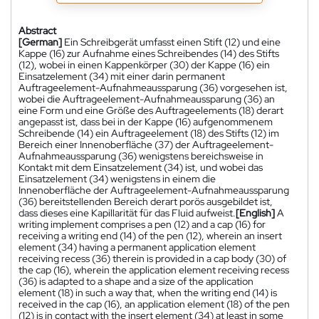
Abstract
[German]
Ein Schreibgerät umfasst einen Stift (12) und eine
Kappe (16) zur Aufnahme eines Schreibendes (14) des Stifts
(12), wobei in einen Kappenkörper (30) der Kappe (16) ein
Einsatzelement (34) mit einer darin permanent
Auftrageelement-Aufnahmeaussparung (36) vorgesehen ist,
wobei die Auftrageelement-Aufnahmeaussparung (36) an
eine Form und eine Größe des Auftrageelements (18) derart
angepasst ist, dass bei in der Kappe (16) aufgenommenem
Schreibende (14) ein Auftrageelement (18) des Stifts (12) im
Bereich einer Innenoberfläche (37) der Auftrageelement-
Aufnahmeaussparung (36) wenigstens bereichsweise in
Kontakt mit dem Einsatzelement (34) ist, und wobei das
Einsatzelement (34) wenigstens in einem die
Innenoberfläche der Auftrageelement-Aufnahmeaussparung
(36) bereitstellenden Bereich derart porös ausgebildet ist,
dass dieses eine Kapillarität für das Fluid aufweist.
[English]
A
writing implement comprises a pen (12) and a cap (16) for
receiving a writing end (14) of the pen (12), wherein an insert
element (34) having a permanent application element
receiving recess (36) therein is provided in a cap body (30) of
the cap (16), wherein the application element receiving recess
(36) is adapted to a shape and a size of the application
element (18) in such a way that, when the writing end (14) is
received in the cap (16), an application element (18) of the pen
(12) is in contact with the insert element (34) at least in some