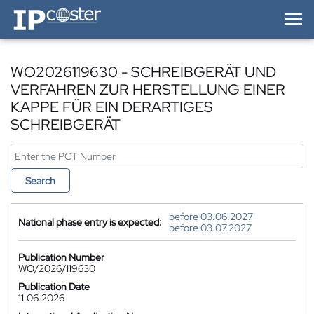
IP-Coster — Home
WO2026119630 - SCHREIBGERÄT UND
VERFAHREN ZUR HERSTELLUNG EINER
KAPPE FÜR EIN DERARTIGES
SCHREIBGERÄT
Search
before 03.06.2027
National phase entry is expected:
before 03.07.2027
Publication Number
WO/2026/119630
Publication Date
11.06.2026