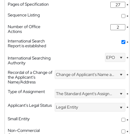
Pages of Specification
*
Sequence Listing
*
Number of Office
*
Actions
International Search
*
Report is established
EPO
International Searching
*
Authority
Recordal of a Change of
Change of Applicant's Name and Address
*
the Applicant's
Name/Address
Type of Assignment
The Standard Agent's Assignment
*
Applicant's Legal Status
Legal Entity
*
Small Entity
*
Non-Commercial
*