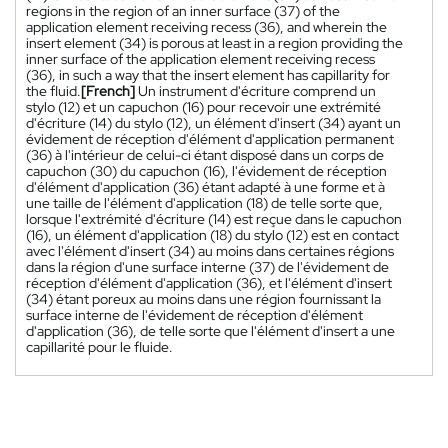
regions in the region of an inner surface (37) of the
application element receiving recess (36), and wherein the
insert element (34) is porous at least in a region providing the
inner surface of the application element receiving recess
(36), in such a way that the insert element has capillarity for
the fluid.
[French]
Un instrument d'écriture comprend un
stylo (12) et un capuchon (16) pour recevoir une extrémité
d'écriture (14) du stylo (12), un élément d'insert (34) ayant un
évidement de réception d'élément d'application permanent
(36) à l'intérieur de celui-ci étant disposé dans un corps de
capuchon (30) du capuchon (16), l'évidement de réception
d'élément d'application (36) étant adapté à une forme et à
une taille de l'élément d'application (18) de telle sorte que,
lorsque l'extrémité d'écriture (14) est reçue dans le capuchon
(16), un élément d'application (18) du stylo (12) est en contact
avec l'élément d'insert (34) au moins dans certaines régions
dans la région d'une surface interne (37) de l'évidement de
réception d'élément d'application (36), et l'élément d'insert
(34) étant poreux au moins dans une région fournissant la
surface interne de l'évidement de réception d'élément
d'application (36), de telle sorte que l'élément d'insert a une
capillarité pour le fluide.