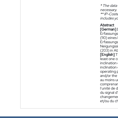
*
The data 
necessary.
**
IP-Coster
includes yo
Abstract
[German]
Erfassungs
(110) eine
Erfassungs
Neigungssi
(203) in A
[English]
T
least one c
inclination
inclination
operating p
and/or the 
au moins u
comprenant 
l'unité de 
du signal d
changement 
et/ou du c