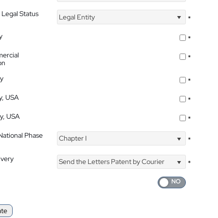
 Legal Status
Legal Entity
*
y
*
ercial
*
on
ty
*
ty, USA
*
ty, USA
*
 National Phase
Chapter I
*
ivery
Send the Letters Patent by Courier
*
ate