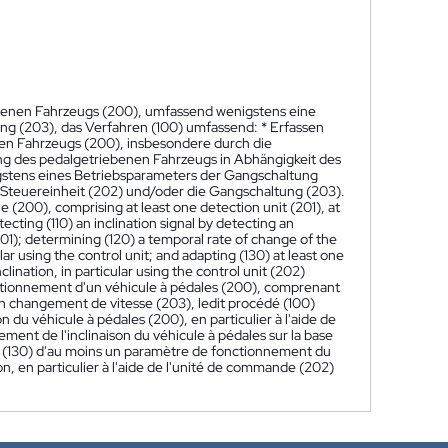
iebenen Fahrzeugs (200), umfassend wenigstens eine
ng (203), das Verfahren (100) umfassend: * Erfassen
nen Fahrzeugs (200), insbesondere durch die
gung des pedalgetriebenen Fahrzeugs in Abhängigkeit des
igstens eines Betriebsparameters der Gangschaltung
 Steuereinheit (202) und/oder die Gangschaltung (203).
e (200), comprising at least one detection unit (201), at
ecting (110) an inclination signal by detecting an
(201); determining (120) a temporal rate of change of the
ular using the control unit; and adapting (130) at least one
lination, in particular using the control unit (202)
ctionnement d'un véhicule à pédales (200), comprenant
n changement de vitesse (203), ledit procédé (100)
on du véhicule à pédales (200), en particulier à l'aide de
ement de l'inclinaison du véhicule à pédales sur la base
tion (130) d'au moins un paramètre de fonctionnement du
n, en particulier à l'aide de l'unité de commande (202)