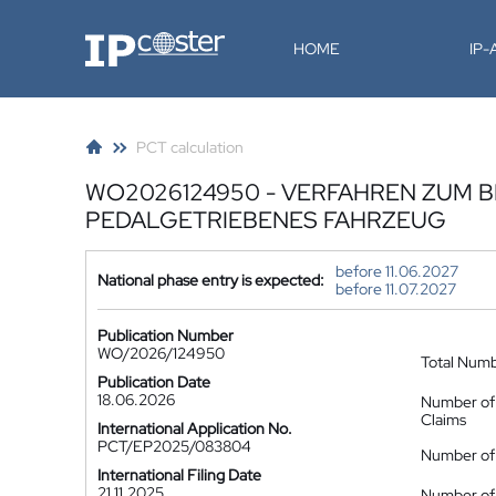
IP-Coster
HOME
IP
PCT calculation
WO2026124950 - VERFAHREN ZUM B
PEDALGETRIEBENES FAHRZEUG
before 11.06.2027
National phase entry is expected:
before 11.07.2027
Publication Number
WO/2026/124950
Total Num
Publication Date
18.06.2026
Number of
Claims
International Application No.
PCT/EP2025/083804
Number of 
International Filing Date
21.11.2025
Number of