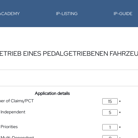
-ACADEMY
IP-LISTING
IP-GUIDE
ETRIEB EINES PEDALGETRIEBENEN FAHRZE
Application details
ber of Claims/PCT
*
 Independent
*
Priorities
*
 Multi-Dependent