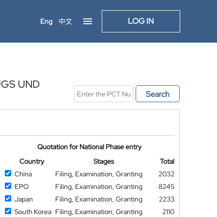
LOG IN
Eng
中文
UGS UND
Search
Quotation for National Phase entry
Country
Stages
Total
China
Filing, Examination, Granting
2032
EPO
Filing, Examination, Granting
8245
Japan
Filing, Examination, Granting
2233
South Korea
Filing, Examination, Granting
2110