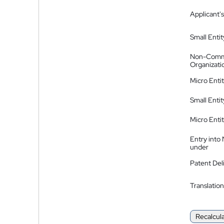
Applicant's
Small Entit
Non-Comm
Organizati
Micro Enti
Small Enti
Micro Enti
Entry into
under
Patent Del
Translation
Recalcul