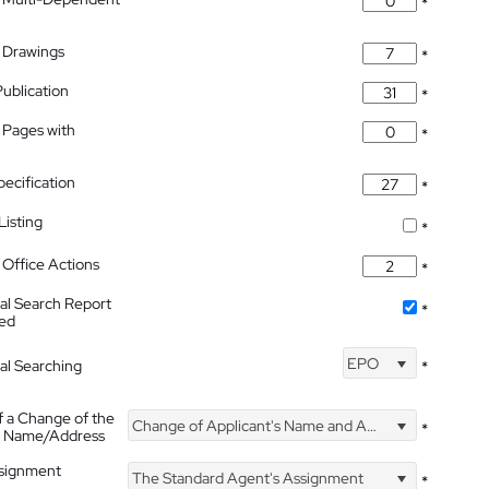
*
 Drawings
*
Publication
*
 Pages with
*
pecification
*
isting
*
Office Actions
*
nal Search Report
*
hed
EPO
nal Searching
*
f a Change of the
Change of Applicant's Name and Address
*
's Name/Address
ssignment
The Standard Agent's Assignment
*