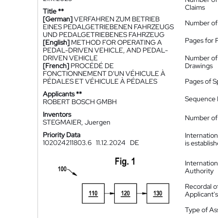
Claims
Title **
[German]
VERFAHREN ZUM BETRIEB
Number of
EINES PEDALGETRIEBENEN FAHRZEUGS
UND PEDALGETRIEBENES FAHRZEUG
Pages for 
[English]
METHOD FOR OPERATING A
PEDAL-DRIVEN VEHICLE, AND PEDAL-
DRIVEN VEHICLE
Number of
[French]
PROCÉDÉ DE
Drawings
FONCTIONNEMENT D'UN VÉHICULE À
PÉDALES ET VÉHICULE À PÉDALES
Pages of S
Applicants **
Sequence L
ROBERT BOSCH GMBH
Inventors
Number of 
STEGMAIER, Juergen
Priority Data
Internatio
102024211803.6
11.12.2024
DE
is establis
Internatio
Authority
Recordal o
Applicant
Type of A