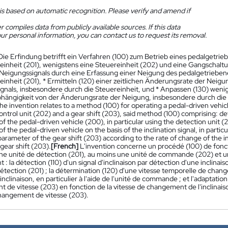
is based on automatic recognition. Please verify and amend if
 compiles data from publicly available sources. If this data
ur personal information, you can contact us to request its removal.
Die Erfindung betrifft ein Verfahren (100) zum Betrieb eines pedalgetr
einheit (201), wenigstens eine Steuereinheit (202) und eine Gangschaltu
s Neigungssignals durch eine Erfassung einer Neigung des pedalgetriebe
einheit (201), * Ermitteln (120) einer zeitlichen Änderungsrate der Nei
gnals, insbesondere durch die Steuereinheit, und * Anpassen (130) wen
bhängigkeit von der Änderungsrate der Neigung, insbesondere durch die
he invention relates to a method (100) for operating a pedal-driven vehicl
ontrol unit (202) and a gear shift (203), said method (100) comprising: det
 of the pedal-driven vehicle (200), in particular using the detection unit 
 of the pedal-driven vehicle on the basis of the inclination signal, in partic
arameter of the gear shift (203) according to the rate of change of the inc
gear shift (203).
[French]
L'invention concerne un procédé (100) de fon
ne unité de détection (201), au moins une unité de commande (202) et u
: la détection (110) d'un signal d'inclinaison par détection d'une inclinais
détection (201) ; la détermination (120) d'une vitesse temporelle de chang
'inclinaison, en particulier à l'aide de l'unité de commande ; et l'adapta
de vitesse (203) en fonction de la vitesse de changement de l'inclinaiso
hangement de vitesse (203).