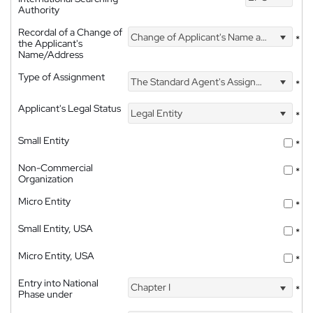
Authority
Recordal of a Change of
Change of Applicant's Name and Address
*
the Applicant's
Name/Address
Type of Assignment
The Standard Agent's Assignment
*
Applicant's Legal Status
Legal Entity
*
Small Entity
*
Non-Commercial
*
Organization
Micro Entity
*
Small Entity, USA
*
Micro Entity, USA
*
Entry into National
Chapter I
*
Phase under