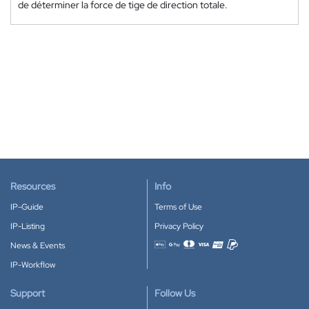
de déterminer la force de tige de direction totale.
Resources
Info
IP-Guide
Terms of Use
IP-Listing
Privacy Policy
News & Events
Accepted payment methods
IP-Workflow
Support
Follow Us