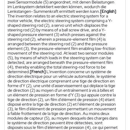
zwei Sensormodule (5) angeordnet, mit denen Belastungen
im Lenksystem detektiert werden können, wodurch die
Lenkstangen- Summenkraft ermittelt werden kann.
[English]
The invention relates to an electric steering system for a
motor vehicle, the electric steering system comprising a Y-
shaped steering rod (2), a servo unit which displaces the
steering rod (2) by means of a ball screw drive, and a Y-
shaped pressure element (3) which presses against the
steering rod (2), wherein a pressure-element film (4) is
arranged between the steering rod (2) and the pressure
element (3), the pressure-element film enabling low-friction
movement of the steering rod. At least two sensor modules
(5), by means of which loads in the steering system can be
detected, are arranged beneath the pressure-element film
(4), thereby enabling the total steering-rod force to be
determined.
[French]
L'invention concerne un système de
direction électrique pour un véhicule automobile, le système
de direction électrique comprenant une tige de direction en
forme d'Y (2), une unité d'asservissement qui déplace la tige
de direction (2) au moyen d'un entraînement à vis à billes et
un élément de pression en forme d'Y (3) qui appuie contre la
tige de direction (2), un film d'élément de pression (4) étant
disposé entre la tige de direction (2) et l'élément de pression
(3), le film d'élément de pression permettant un mouvement
à faible frottement de la tige de direction. Au moins deux
modules de capteur (5), au moyen desquels des charges dans
le système de direction peuvent être détectées, sont
disposés sous le film d'élément de pression (4), ce qui permet