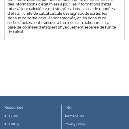
des informations d'état mises à jour, les informations d'état
mises à jour calculées sont stockées dans la base de données
d'états, l'unité de calcul calcule des signaux de sortie, les
signaux de sortie calculés sont stockés, et les signaux de
sortie stockés sont transmis à l'au moins un actionneur. La
base de données d'états est physiquement séparée de l'unité
de calcul.
Resources
Info
IP-Guide
Terms of Use
IP-Listing
Privacy Policy