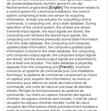
die Zustandsdatenbank räumlich getrennt von der
Recheneinheit angeordnet.
[English]
The invention relates to
a control system for a technical installation, the control
system comprising at least one sensor for acquiring
information, at least one actuator for outputting control
commands, a computing unit, and a state database. During
operation of the control system, the at least one sensor
transmits input signals, the input signals are stored, the
computing unit retrieves the stored input signals, the
computing unit retrieves previously stored state information
from the state database, the computing unit computes
updated state information, the computed updated state
information is stored in the state database, the computing
unit computes output signals, the computed output signals
are stored, and the stored output signals are transmitted to
the at least one actuator. The state database is physically
separate from the computing unit.
[French]
L'invention
concerne un système de commande pour une installation
technique, le système de commande comprenant au moins
un capteur pour acquérir des informations, au moins un
actionneur pour délivrer en sortie des instructions de
commande, une unité de calcul et une base de données
d'états. Pendant le fonctionnement du système de
commande, l'au moins un capteur transmet des signaux
d'entrée, les signaux d'entrée sont stockés, l'unité de calcul
récupère les signaux d'entrée stockés, l'unité de calcul
récupère des informations d'état précédemment stockées à
partir de la base de données d'états, l'unité de calcul calcule