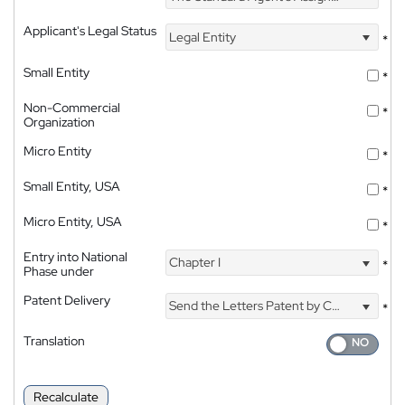
Applicant's Legal Status
Legal Entity
*
Small Entity
*
Non-Commercial
*
Organization
Micro Entity
*
Small Entity, USA
*
Micro Entity, USA
*
Entry into National
Chapter I
*
Phase under
Patent Delivery
Send the Letters Patent by Courier
*
Translation
Recalculate