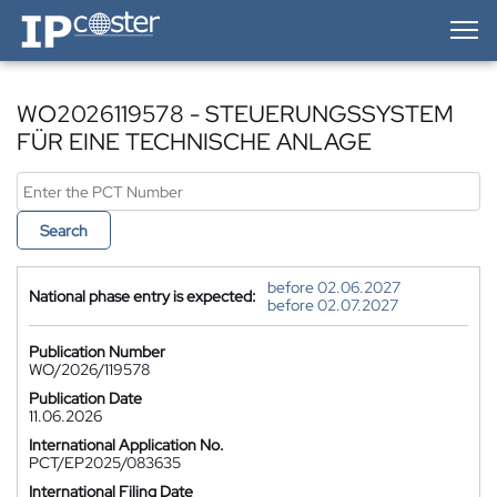
IP-Coster — Home
WO2026119578 - STEUERUNGSSYSTEM
FÜR EINE TECHNISCHE ANLAGE
Search
before 02.06.2027
National phase entry is expected:
before 02.07.2027
Publication Number
WO/2026/119578
Publication Date
11.06.2026
International Application No.
PCT/EP2025/083635
International Filing Date