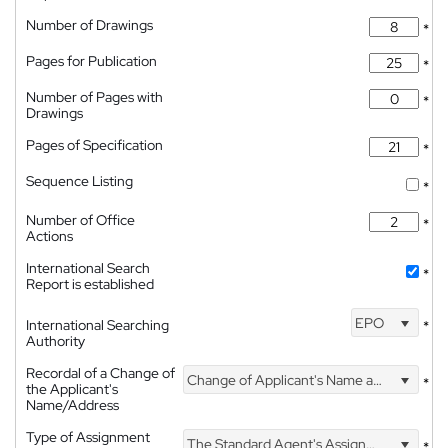
Number of Drawings
*
Pages for Publication
*
Number of Pages with
*
Drawings
Pages of Specification
*
Sequence Listing
*
Number of Office
*
Actions
International Search
*
Report is established
EPO
International Searching
*
Authority
Recordal of a Change of
Change of Applicant's Name and Address
*
the Applicant's
Name/Address
Type of Assignment
The Standard Agent's Assignment
*