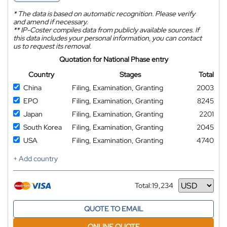
*
The data is based on automatic recognition. Please verify
and amend if necessary.
**
IP-Coster compiles data from publicly available sources. If
this data includes your personal information, you can contact
us to request its removal.
Quotation for National Phase entry
Country
Stages
Total
China
Filing, Examination, Granting
2003
EPO
Filing, Examination, Granting
8245
Japan
Filing, Examination, Granting
2201
South Korea
Filing, Examination, Granting
2045
USA
Filing, Examination, Granting
4740
+ Add country
Total:
19,234
Currency
QUOTE TO EMAIL
ONLINE QUOTE