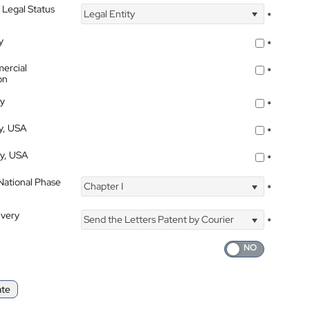
 Legal Status
Legal Entity
*
y
*
ercial
*
on
ty
*
ty, USA
*
ty, USA
*
 National Phase
Chapter I
*
ivery
Send the Letters Patent by Courier
*
ate