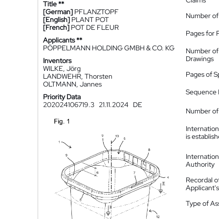
Claims
Title **
[German]
PFLANZTOPF
Number of
[English]
PLANT POT
[French]
POT DE FLEUR
Pages for 
Applicants **
PÖPPELMANN HOLDING GMBH & CO. KG
Number of
Drawings
Inventors
WILKE, Jörg
Pages of S
LANDWEHR, Thorsten
OLTMANN, Jannes
Sequence L
Priority Data
202024106719.3
21.11.2024
DE
Number of 
Internatio
is establis
Internatio
Authority
Recordal o
Applicant
Type of A