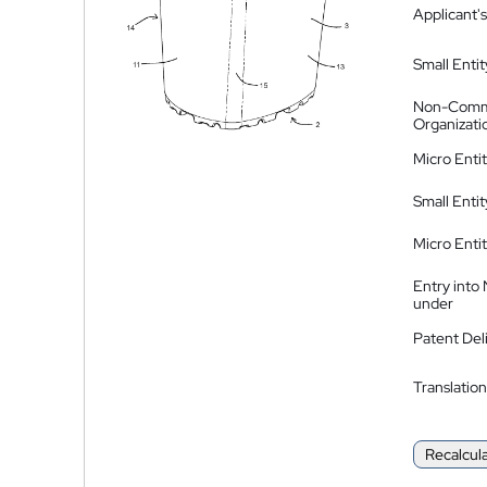
Applicant's
Small Entit
Non-Comm
Organizati
Micro Enti
Small Enti
Micro Enti
Entry into
under
Patent Del
Translation
Recalcul