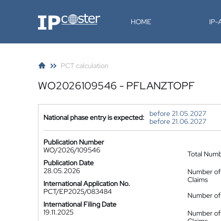
IP-Coster
HOME
IP
PCT calculation
WO2026109546 - PFLANZTOPF
before 21.05.2027
National phase entry is expected:
before 21.06.2027
Publication Number
WO/2026/109546
Total Num
Publication Date
28.05.2026
Number of
Claims
International Application No.
PCT/EP2025/083484
Number of 
International Filing Date
19.11.2025
Number of