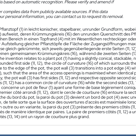
is based on automatic recognition. Please verify and amend if
 compiles data from publicly available sources. If this data
ur personal information, you can contact us to request its removal.
Pflanztopf (1) in leicht konischer, stapelbarer, unrunder Grundform, wob
 12) aufweist, deren Krümmungskreis (16) den unrunden Querschnitt des Pf
hen Bereich in einen Topfrand (4) mit im Wesentlichen rechteckiger ode
r Aufstellung gleicher Pflanztöpfe die Fläche der Zugangsöffnungen maxi
se gleich gekrümmte, sich jeweils gegenüberliegende erste Seiten (11, 12) 
at einen gemeinsamen Krümmungskreis (16), während die zweiten Seiten (
he invention relates to a plant pot (1) having a slightly conical, stackable
ounded first side (11, 12), the circle of curvature (16) of which surrounds th
e to the edge of the pot, the pot wall (3) transitions into a pot edge (4) w
, such that the area of the access openings is maximised when identical p
ly, the pot wall (3) has first sides (11, 12) and respective opposite second si
des (11, 12) has a common circle of curvature (16) while the second sides (13,
n concerne un pot de fleur (1) ayant une forme de base légèrement conique
emier côté arrondi (11, 12), dont le cercle de courbure (16) entoure la sect
he du bord du pot, la paroi du pot (3) devient un bord de pot (4) avec u
 de telle sorte que la surface des ouvertures d'accès est maximisée lorsq
 outre ou en variante, la paroi du pot (3) présente des premiers côtés (11,
és de manière identique par paires. La paire de premiers côtés (11, 12) a
és (13, 14) ont un rayon de courbure plus grand.