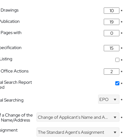
 Drawings
*
Publication
*
 Pages with
*
pecification
*
isting
*
Office Actions
*
nal Search Report
*
hed
EPO
nal Searching
*
f a Change of the
Change of Applicant's Name and Address
*
's Name/Address
ssignment
The Standard Agent's Assignment
*