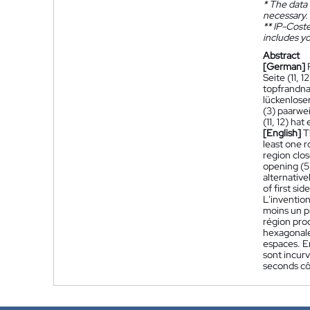
*
The data 
necessary.
**
IP-Coster
includes yo
Abstract
[German]
Seite (11,
topfrandna
lückenlose
(3) paarwei
(11, 12) h
[English]
T
least one r
region clos
opening (5)
alternative
of first si
L'inventio
moins un pr
région proc
hexagonale,
espaces. En
sont incurv
seconds côt