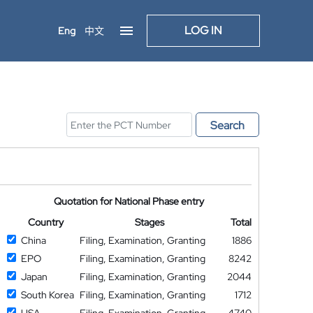
LOG IN
Eng
中文
Search
Quotation for National Phase entry
Country
Stages
Total
China
Filing, Examination, Granting
1886
EPO
Filing, Examination, Granting
8242
Japan
Filing, Examination, Granting
2044
South Korea
Filing, Examination, Granting
1712