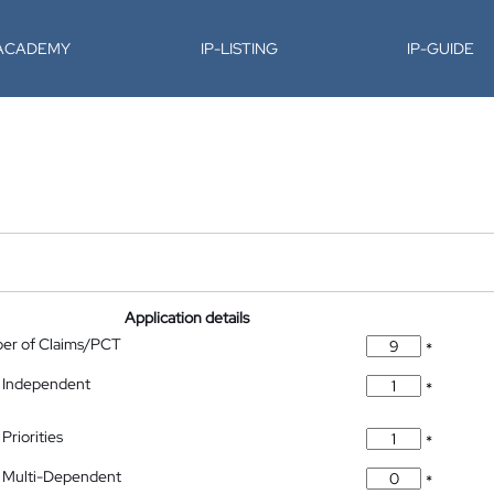
-ACADEMY
IP-LISTING
IP-GUIDE
Application details
ber of Claims/PCT
*
 Independent
*
Priorities
*
 Multi-Dependent
*