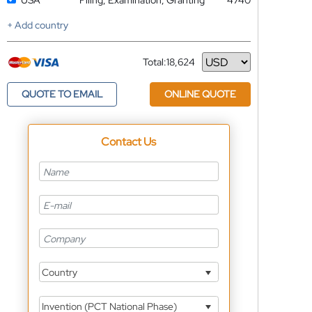
USA
Filing, Examination, Granting
4740
+ Add country
Total:
18,624
Currency
QUOTE TO EMAIL
ONLINE QUOTE
Contact Us
Country
Invention (PCT National Phase)