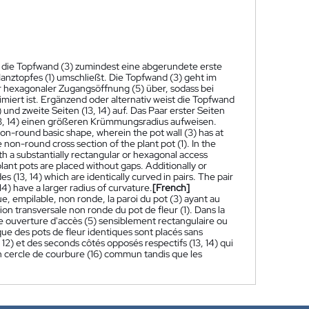
ei die Topfwand (3) zumindest eine abgerundete erste
lanztopfes (1) umschließt. Die Topfwand (3) geht im
r hexagonaler Zugangsöffnung (5) über, sodass bei
miert ist. Ergänzend oder alternativ weist die Topfwand
und zweite Seiten (13, 14) auf. Das Paar erster Seiten
13, 14) einen größeren Krümmungsradius aufweisen.
, non-round basic shape, wherein the pot wall (3) has at
e non-round cross section of the plant pot (1). In the
ith a substantially rectangular or hexagonal access
lant pots are placed without gaps. Additionally or
des (13, 14) which are identically curved in pairs. The pair
 14) have a larger radius of curvature.
[French]
, empilable, non ronde, la paroi du pot (3) ayant au
ion transversale non ronde du pot de fleur (1). Dans la
ne ouverture d'accès (5) sensiblement rectangulaire ou
ue des pots de fleur identiques sont placés sans
 12) et des seconds côtés opposés respectifs (13, 14) qui
 un cercle de courbure (16) commun tandis que les