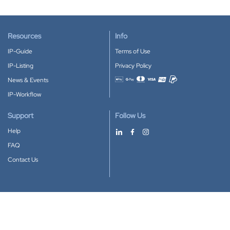
Resources
Info
IP-Guide
Terms of Use
IP-Listing
Privacy Policy
News & Events
Accepted payment methods
IP-Workflow
Support
Follow Us
Help
FAQ
Contact Us
Download our App
Google Play
Apple Store