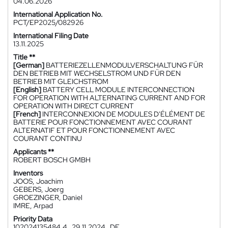
04.06.2026
International Application No.
PCT/EP2025/082926
International Filing Date
13.11.2025
Title **
[German]
BATTERIEZELLENMODULVERSCHALTUNG FÜR
DEN BETRIEB MIT WECHSELSTROM UND FÜR DEN
BETRIEB MIT GLEICHSTROM
[English]
BATTERY CELL MODULE INTERCONNECTION
FOR OPERATION WITH ALTERNATING CURRENT AND FOR
OPERATION WITH DIRECT CURRENT
[French]
INTERCONNEXION DE MODULES D'ÉLÉMENT DE
BATTERIE POUR FONCTIONNEMENT AVEC COURANT
ALTERNATIF ET POUR FONCTIONNEMENT AVEC
COURANT CONTINU
Applicants **
ROBERT BOSCH GMBH
Inventors
JOOS, Joachim
GEBERS, Joerg
GROEZINGER, Daniel
IMRE, Arpad
Priority Data
102024135484.4
29.11.2024
DE