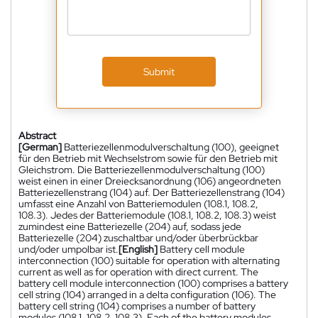
Submit
Abstract
[German]
Batteriezellenmodulverschaltung (100), geeignet
für den Betrieb mit Wechselstrom sowie für den Betrieb mit
Gleichstrom. Die Batteriezellenmodulverschaltung (100)
weist einen in einer Dreiecksanordnung (106) angeordneten
Batteriezellenstrang (104) auf. Der Batteriezellenstrang (104)
umfasst eine Anzahl von Batteriemodulen (108.1, 108.2,
108.3). Jedes der Batteriemodule (108.1, 108.2, 108.3) weist
zumindest eine Batteriezelle (204) auf, sodass jede
Batteriezelle (204) zuschaltbar und/oder überbrückbar
und/oder umpolbar ist.
[English]
Battery cell module
interconnection (100) suitable for operation with alternating
current as well as for operation with direct current. The
battery cell module interconnection (100) comprises a battery
cell string (104) arranged in a delta configuration (106). The
battery cell string (104) comprises a number of battery
modules (108.1, 108.2, 108.3). Each of the battery modules