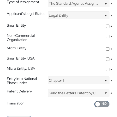
Type of Assignment
The Standard Agent's Assignment
*
Applicant's Legal Status
Legal Entity
*
Small Entity
*
Non-Commercial
*
Organization
Micro Entity
*
Small Entity, USA
*
Micro Entity, USA
*
Entry into National
Chapter I
*
Phase under
Patent Delivery
Send the Letters Patent by Courier
*
Translation