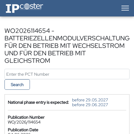
IP-Coster — Home
WO2026114654 -
BATTERIEZELLENMODULVERSCHALTUNG
FÜR DEN BETRIEB MIT WECHSELSTROM
UND FÜR DEN BETRIEB MIT
GLEICHSTROM
Search
before 29.05.2027
National phase entry is expected:
before 29.06.2027
Publication Number
WO/2026/114654
Publication Date