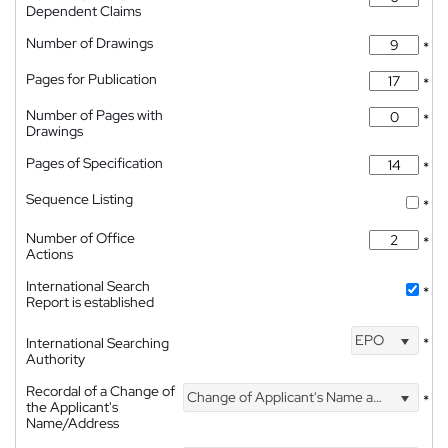
Dependent Claims
Number of Drawings
*
Pages for Publication
*
Number of Pages with
*
Drawings
Pages of Specification
*
Sequence Listing
*
Number of Office
*
Actions
International Search
*
Report is established
EPO
International Searching
*
Authority
Recordal of a Change of
Change of Applicant's Name and Address
*
the Applicant's
Name/Address