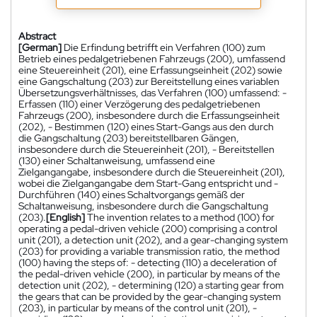
Abstract
[German]
Die Erfindung betrifft ein Verfahren (100) zum
Betrieb eines pedalgetriebenen Fahrzeugs (200), umfassend
eine Steuereinheit (201), eine Erfassungseinheit (202) sowie
eine Gangschaltung (203) zur Bereitstellung eines variablen
Übersetzungsverhältnisses, das Verfahren (100) umfassend: -
Erfassen (110) einer Verzögerung des pedalgetriebenen
Fahrzeugs (200), insbesondere durch die Erfassungseinheit
(202), - Bestimmen (120) eines Start-Gangs aus den durch
die Gangschaltung (203) bereitstellbaren Gängen,
insbesondere durch die Steuereinheit (201), - Bereitstellen
(130) einer Schaltanweisung, umfassend eine
Zielgangangabe, insbesondere durch die Steuereinheit (201),
wobei die Zielgangangabe dem Start-Gang entspricht und -
Durchführen (140) eines Schaltvorgangs gemäß der
Schaltanweisung, insbesondere durch die Gangschaltung
(203).
[English]
The invention relates to a method (100) for
operating a pedal-driven vehicle (200) comprising a control
unit (201), a detection unit (202), and a gear-changing system
(203) for providing a variable transmission ratio, the method
(100) having the steps of: - detecting (110) a deceleration of
the pedal-driven vehicle (200), in particular by means of the
detection unit (202), - determining (120) a starting gear from
the gears that can be provided by the gear-changing system
(203), in particular by means of the control unit (201), -