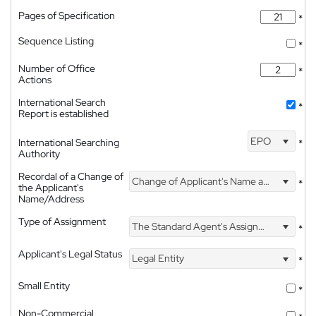
Pages of Specification
*
Sequence Listing
*
Number of Office
*
Actions
International Search
*
Report is established
EPO
International Searching
*
Authority
Recordal of a Change of
Change of Applicant's Name and Address
*
the Applicant's
Name/Address
Type of Assignment
The Standard Agent's Assignment
*
Applicant's Legal Status
Legal Entity
*
Small Entity
*
Non-Commercial