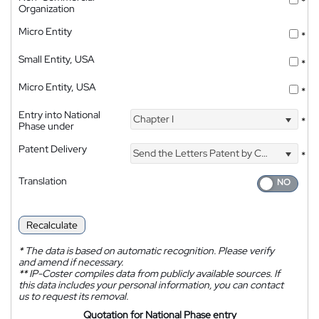
*
Organization
Micro Entity
*
Small Entity, USA
*
Micro Entity, USA
*
Entry into National
Chapter I
*
Phase under
Patent Delivery
Send the Letters Patent by Courier
*
Translation
Recalculate
*
The data is based on automatic recognition. Please verify
and amend if necessary.
**
IP-Coster compiles data from publicly available sources. If
this data includes your personal information, you can contact
us to request its removal.
Quotation for National Phase entry