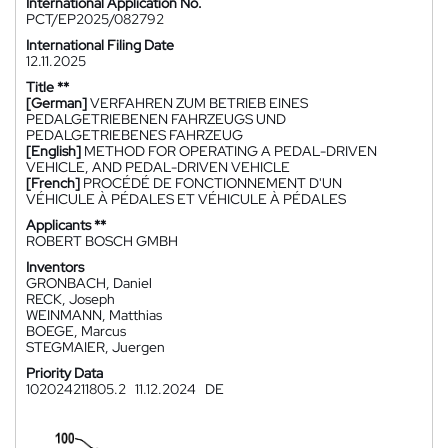
International Application No.
PCT/EP2025/082792
International Filing Date
12.11.2025
Title **
[German]
VERFAHREN ZUM BETRIEB EINES
PEDALGETRIEBENEN FAHRZEUGS UND
PEDALGETRIEBENES FAHRZEUG
[English]
METHOD FOR OPERATING A PEDAL-DRIVEN
VEHICLE, AND PEDAL-DRIVEN VEHICLE
[French]
PROCÉDÉ DE FONCTIONNEMENT D'UN
VÉHICULE À PÉDALES ET VÉHICULE À PÉDALES
Applicants **
ROBERT BOSCH GMBH
Inventors
GRONBACH, Daniel
RECK, Joseph
WEINMANN, Matthias
BOEGE, Marcus
STEGMAIER, Juergen
Priority Data
102024211805.2
11.12.2024
DE