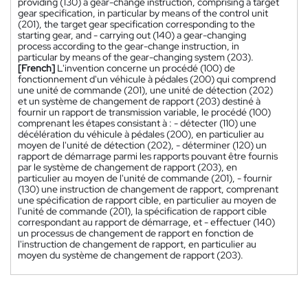
providing (130) a gear-change instruction, comprising a target
gear specification, in particular by means of the control unit
(201), the target gear specification corresponding to the
starting gear, and - carrying out (140) a gear-changing
process according to the gear-change instruction, in
particular by means of the gear-changing system (203).
[French]
L'invention concerne un procédé (100) de
fonctionnement d'un véhicule à pédales (200) qui comprend
une unité de commande (201), une unité de détection (202)
et un système de changement de rapport (203) destiné à
fournir un rapport de transmission variable, le procédé (100)
comprenant les étapes consistant à : - détecter (110) une
décélération du véhicule à pédales (200), en particulier au
moyen de l'unité de détection (202), - déterminer (120) un
rapport de démarrage parmi les rapports pouvant être fournis
par le système de changement de rapport (203), en
particulier au moyen de l'unité de commande (201), - fournir
(130) une instruction de changement de rapport, comprenant
une spécification de rapport cible, en particulier au moyen de
l'unité de commande (201), la spécification de rapport cible
correspondant au rapport de démarrage, et - effectuer (140)
un processus de changement de rapport en fonction de
l'instruction de changement de rapport, en particulier au
moyen du système de changement de rapport (203).