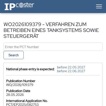
IP-Coster — Home
WO2026109379 - VERFAHREN ZUM
BETREIBEN EINES TANKSYSTEMS SOWIE
STEUERGERÄT
Search
before 22.05.2027
National phase entry is expected:
before 22.06.2027
Publication Number
WO/2026/109379
Publication Date
28.05.2026
International Application No.
PCT/EP2025/082753