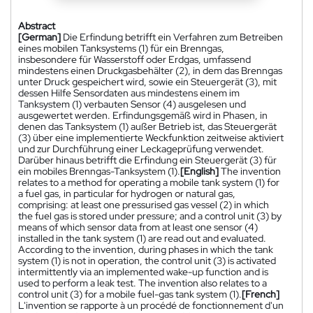
Abstract
[German]
Die Erfindung betrifft ein Verfahren zum Betreiben
eines mobilen Tanksystems (1) für ein Brenngas,
insbesondere für Wasserstoff oder Erdgas, umfassend
mindestens einen Druckgasbehälter (2), in dem das Brenngas
unter Druck gespeichert wird, sowie ein Steuergerät (3), mit
dessen Hilfe Sensordaten aus mindestens einem im
Tanksystem (1) verbauten Sensor (4) ausgelesen und
ausgewertet werden. Erfindungsgemäß wird in Phasen, in
denen das Tanksystem (1) außer Betrieb ist, das Steuergerät
(3) über eine implementierte Weckfunktion zeitweise aktiviert
und zur Durchführung einer Leckageprüfung verwendet.
Darüber hinaus betrifft die Erfindung ein Steuergerät (3) für
ein mobiles Brenngas-Tanksystem (1).
[English]
The invention
relates to a method for operating a mobile tank system (1) for
a fuel gas, in particular for hydrogen or natural gas,
comprising: at least one pressurised gas vessel (2) in which
the fuel gas is stored under pressure; and a control unit (3) by
means of which sensor data from at least one sensor (4)
installed in the tank system (1) are read out and evaluated.
According to the invention, during phases in which the tank
system (1) is not in operation, the control unit (3) is activated
intermittently via an implemented wake-up function and is
used to perform a leak test. The invention also relates to a
control unit (3) for a mobile fuel-gas tank system (1).
[French]
L'invention se rapporte à un procédé de fonctionnement d'un