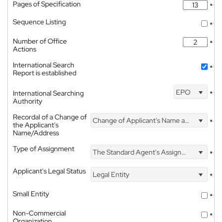
Pages of Specification
*
Sequence Listing
*
Number of Office
*
Actions
International Search
*
Report is established
EPO
International Searching
*
Authority
Recordal of a Change of
Change of Applicant's Name and Address
*
the Applicant's
Name/Address
Type of Assignment
The Standard Agent's Assignment
*
Applicant's Legal Status
Legal Entity
*
Small Entity
*
Non-Commercial
*
Organization