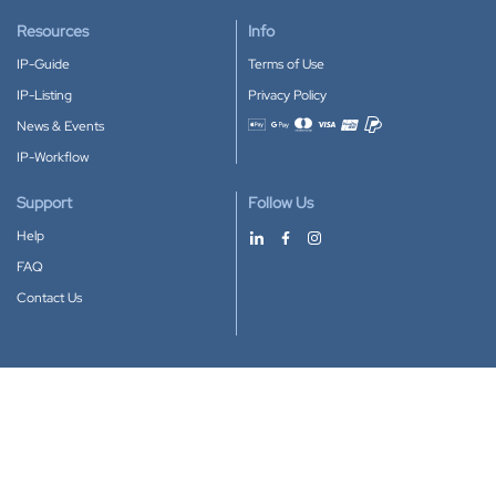
Resources
Info
IP-Guide
Terms of Use
IP-Listing
Privacy Policy
News & Events
Accepted payment methods
IP-Workflow
Support
Follow Us
Help
FAQ
Contact Us
Download our App
Google Play
Apple Store
IP-Coster © 2010-2026
All rights reserved.