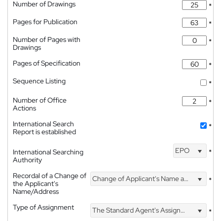
Number of Drawings
*
Pages for Publication
*
Number of Pages with
*
Drawings
Pages of Specification
*
Sequence Listing
*
Number of Office
*
Actions
International Search
*
Report is established
EPO
International Searching
*
Authority
Recordal of a Change of
Change of Applicant's Name and Address
*
the Applicant's
Name/Address
Type of Assignment
The Standard Agent's Assignment
*