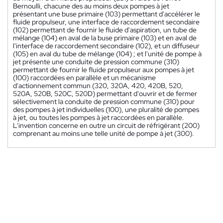
Bernoulli, chacune des au moins deux pompes à jet
présentant une buse primaire (103) permettant d'accélérer le
fluide propulseur, une interface de raccordement secondaire
(102) permettant de fournir le fluide d'aspiration, un tube de
mélange (104) en aval de la buse primaire (103) et en aval de
l'interface de raccordement secondaire (102), et un diffuseur
(105) en aval du tube de mélange (104) ; et l'unité de pompe à
jet présente une conduite de pression commune (310)
permettant de fournir le fluide propulseur aux pompes à jet
(100) raccordées en parallèle et un mécanisme
d'actionnement commun (320, 320A, 420, 420B, 520,
520A, 520B, 520C, 520D) permettant d'ouvrir et de fermer
sélectivement la conduite de pression commune (310) pour
des pompes à jet individuelles (100), une pluralité de pompes
à jet, ou toutes les pompes à jet raccordées en parallèle.
L'invention concerne en outre un circuit de réfrigérant (200)
comprenant au moins une telle unité de pompe à jet (300).