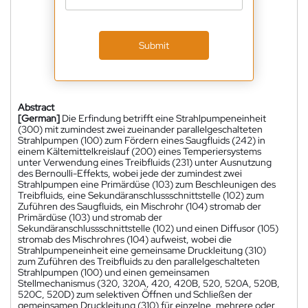
Submit
Abstract
[German]
Die Erfindung betrifft eine Strahlpumpeneinheit
(300) mit zumindest zwei zueinander parallelgeschalteten
Strahlpumpen (100) zum Fördern eines Saugfluids (242) in
einem Kältemittelkreislauf (200) eines Temperiersystems
unter Verwendung eines Treibfluids (231) unter Ausnutzung
des Bernoulli-Effekts, wobei jede der zumindest zwei
Strahlpumpen eine Primärdüse (103) zum Beschleunigen des
Treibfluids, eine Sekundäranschlussschnittstelle (102) zum
Zuführen des Saugfluids, ein Mischrohr (104) stromab der
Primärdüse (103) und stromab der
Sekundäranschlussschnittstelle (102) und einen Diffusor (105)
stromab des Mischrohres (104) aufweist, wobei die
Strahlpumpeneinheit eine gemeinsame Druckleitung (310)
zum Zuführen des Treibfluids zu den parallelgeschalteten
Strahlpumpen (100) und einen gemeinsamen
Stellmechanismus (320, 320A, 420, 420B, 520, 520A, 520B,
520C, 520D) zum selektiven Öffnen und Schließen der
gemeinsamen Druckleitung (310) für einzelne, mehrere oder