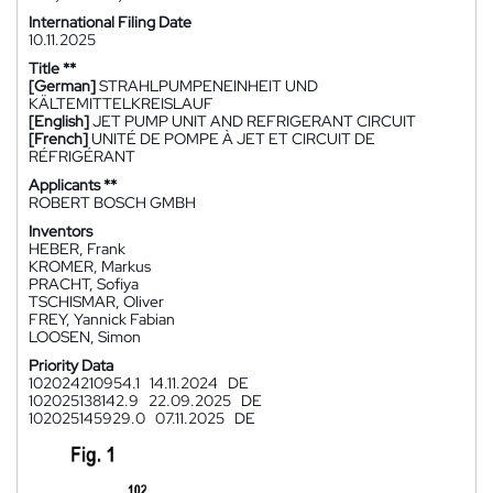
International Filing Date
10.11.2025
Title **
[German]
STRAHLPUMPENEINHEIT UND
KÄLTEMITTELKREISLAUF
[English]
JET PUMP UNIT AND REFRIGERANT CIRCUIT
[French]
UNITÉ DE POMPE À JET ET CIRCUIT DE
RÉFRIGÉRANT
Applicants **
ROBERT BOSCH GMBH
Inventors
HEBER, Frank
KROMER, Markus
PRACHT, Sofiya
TSCHISMAR, Oliver
FREY, Yannick Fabian
LOOSEN, Simon
Priority Data
102024210954.1
14.11.2024
DE
102025138142.9
22.09.2025
DE
102025145929.0
07.11.2025
DE