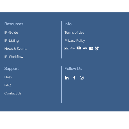
Resources
Info
IP-Guide
Terms of Use
IP-Listing
Privacy Policy
News & Events
Accepted payment methods
IP-Workflow
Support
Follow Us
Help
FAQ
Contact Us
Download our App
Google Play
Apple Store