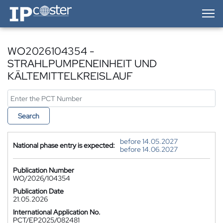
IP-Coster — Home
WO2026104354 -
STRAHLPUMPENEINHEIT UND
KÄLTEMITTELKREISLAUF
Search
before 14.05.2027
National phase entry is expected:
before 14.06.2027
Publication Number
WO/2026/104354
Publication Date
21.05.2026
International Application No.
PCT/EP2025/082481