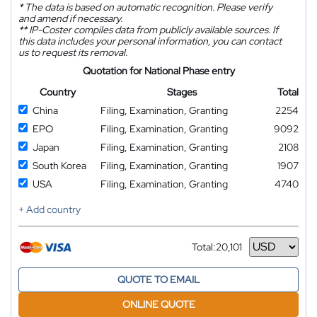
*
The data is based on automatic recognition. Please verify
and amend if necessary.
**
IP-Coster compiles data from publicly available sources. If
this data includes your personal information, you can contact
us to request its removal.
Quotation for National Phase entry
Country
Stages
Total
China
Filing, Examination, Granting
2254
EPO
Filing, Examination, Granting
9092
Japan
Filing, Examination, Granting
2108
South Korea
Filing, Examination, Granting
1907
USA
Filing, Examination, Granting
4740
+ Add country
Total:
20,101
Currency
QUOTE TO EMAIL
ONLINE QUOTE