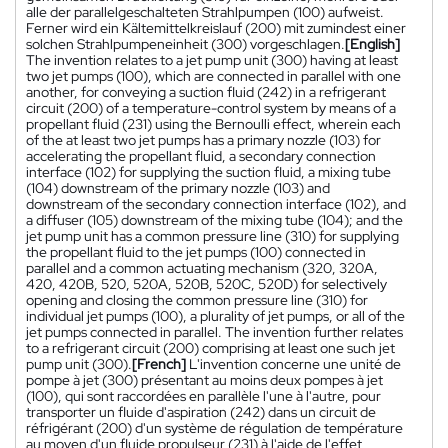
alle der parallelgeschalteten Strahlpumpen (100) aufweist.
Ferner wird ein Kältemittelkreislauf (200) mit zumindest einer
solchen Strahlpumpeneinheit (300) vorgeschlagen.
[English]
The invention relates to a jet pump unit (300) having at least
two jet pumps (100), which are connected in parallel with one
another, for conveying a suction fluid (242) in a refrigerant
circuit (200) of a temperature-control system by means of a
propellant fluid (231) using the Bernoulli effect, wherein each
of the at least two jet pumps has a primary nozzle (103) for
accelerating the propellant fluid, a secondary connection
interface (102) for supplying the suction fluid, a mixing tube
(104) downstream of the primary nozzle (103) and
downstream of the secondary connection interface (102), and
a diffuser (105) downstream of the mixing tube (104); and the
jet pump unit has a common pressure line (310) for supplying
the propellant fluid to the jet pumps (100) connected in
parallel and a common actuating mechanism (320, 320A,
420, 420B, 520, 520A, 520B, 520C, 520D) for selectively
opening and closing the common pressure line (310) for
individual jet pumps (100), a plurality of jet pumps, or all of the
jet pumps connected in parallel. The invention further relates
to a refrigerant circuit (200) comprising at least one such jet
pump unit (300).
[French]
L'invention concerne une unité de
pompe à jet (300) présentant au moins deux pompes à jet
(100), qui sont raccordées en parallèle l'une à l'autre, pour
transporter un fluide d'aspiration (242) dans un circuit de
réfrigérant (200) d'un système de régulation de température
au moyen d'un fluide propulseur (231) à l'aide de l'effet