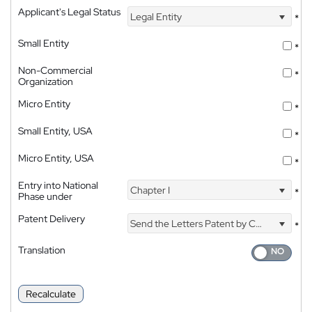
Applicant's Legal Status
Legal Entity
*
Small Entity
*
Non-Commercial
*
Organization
Micro Entity
*
Small Entity, USA
*
Micro Entity, USA
*
Entry into National
Chapter I
*
Phase under
Patent Delivery
Send the Letters Patent by Courier
*
Translation
Recalculate